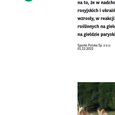
na to, że w nadch
rosyjskich i ukrai
wzrosły, w reakcji
roślinnych na gie
na giełdzie parysk
Sparks Polska Sp. z o.o.
01.12.2022