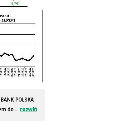
S BANK POLSKA
ym do...
rozwiń