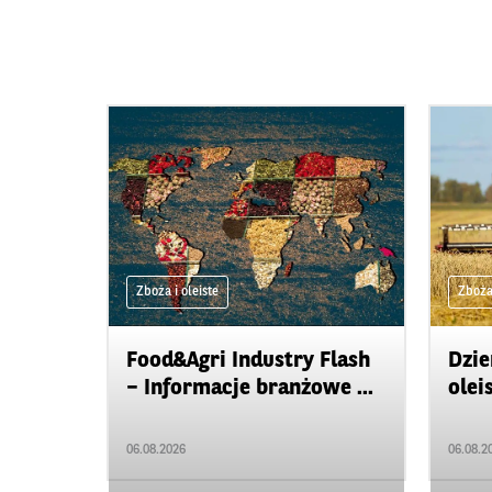
Zboża i oleiste
Zboża 
Food&Agri Industry Flash
Dzie
– Informacje branżowe ...
olei
06.08.2026
06.08.2