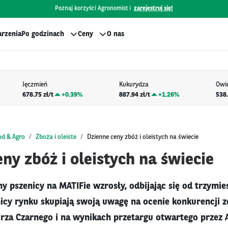
Poznaj korzyści Agronomist i
zarejestruj się!
rzenia
Po godzinach
Ceny
O nas
Jęczmień
Kukurydza
Owi
678.75 zł/t
+
0.39%
887.94 zł/t
+
1.26%
538.
od & Agro
Zboża i oleiste
Dzienne ceny zbóż i oleistych na świecie
ny zbóż i oleistych na świecie
y pszenicy na MATIFie wzrosły, odbijając się od trzymie
cy rynku skupiają swoją uwagę na ocenie konkurencji z
za Czarnego i na wynikach przetargu otwartego przez A