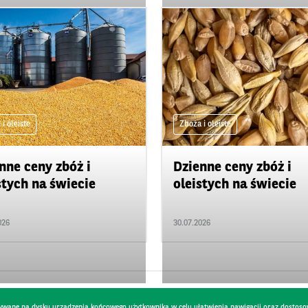
i oleiste
Zboża i oleiste
nne ceny zbóż i
Dzienne ceny zbóż i
stych na świecie
oleistych na świecie
026
30.07.2026
pisywane na dysku urządzenia końcowego użytkownika w celu ułatwienia nawigacji oraz dostoso