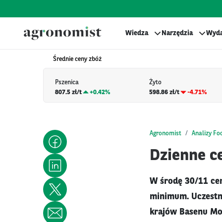
Wiedza
Narzędzia
Wyda
Średnie ceny zbóż
Pszenica
Żyto
807.5 zł/t
+
0.42%
598.86 zł/t
-4.71%
Agronomist
Analizy Fo
Dzienne ce
W środę 30/11 cen
minimum. Uczestni
krajów Basenu Mor