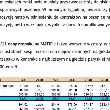
iesiącach rynki będą musiały przyzwyczaić się do niskich
ksportowych pszenicy. W minionym tygodniu, inwestorzy 
pozycję netto w odniesieniu do kontraktów na pszenicę na
 pozycję netto w rzepaku, wynika z danych opublikowanyc
30/11
ceny rzepaku
na MATIFie także wyraźnie wzrosły, w r
s ostatnich sesji i wzrost cen olejów roślinnych na giełd
zepaku w kontrakcie najbliższym na giełdzie paryskiej ni
00 euro/t.