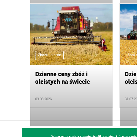
Zboża i oleiste
Zboża 
Dzienne ceny zbóż i
Dzie
oleistych na świecie
olei
03.08.2026
31.07.2
W naszym serwisie stosuje się pliki cookies, które są za