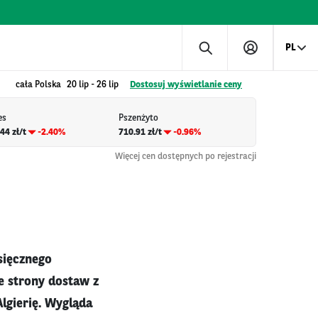
PL
cała Polska
20 lip
-
26 lip
Dostosuj wyświetlanie ceny
es
Pszenżyto
44 zł/t
-2.40%
710.91 zł/t
-0.96%
Więcej cen dostępnych po rejestracji
sięcznego
e strony dostaw z
lgierię. Wygląda