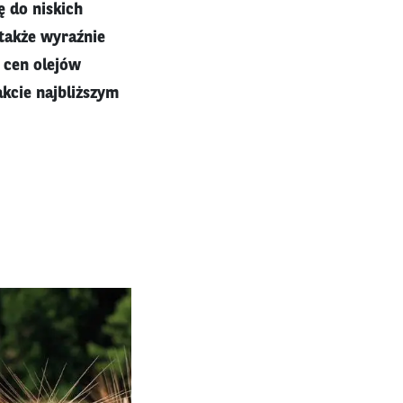
ę do niskich
 także wyraźnie
t cen olejów
kcie najbliższym