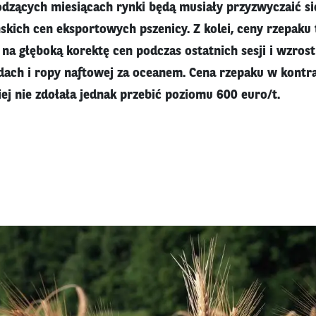
odzących miesiącach rynki będą musiały przyzwyczaić si
ńskich cen eksportowych pszenicy. Z kolei, ceny rzepaku
 na głęboką korektę cen podczas ostatnich sesji i wzros
łdach i ropy naftowej za oceanem. Cena rzepaku w kontra
iej nie zdołała jednak przebić poziomu 600 euro/t.