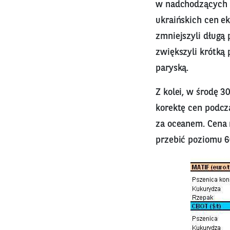
w nadchodzących m
ukraińskich cen e
zmniejszyli długą 
zwiększyli krótką
paryską.
Z kolei, w środę 
korektę cen podcza
za oceanem. Cena r
przebić poziomu 6