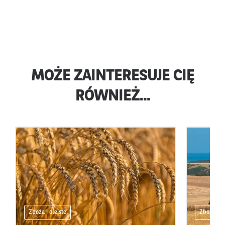
MOŻE ZAINTERESUJE CIĘ
RÓWNIEŻ...
Zboża i oleiste
Zboża i ol