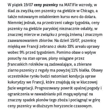
W piątek 19/07
ceny pszenicy
na MATIFie wzrosły, w
ślad za zwyżką cen pszenicy na giełdzie w Chicago, a
także notowanym osłabieniem kursu euro do dolara.
Niemniej jednak, na przestrzeni całego tygodnia, ceny
pszenicy na giełdzie paryskiej nieznacznie osłabły, w
znacznej mierze w związku z presją żniwną i znacznym
zaawansowaniem zbiorów. Na dzień 15/07, pszenicę
miękką we Francji zebrano z około 33% areału uprawy
wobec 9% przed tygodniem. Pomimo obaw o wpływ
posuchy na stan upraw, plony osiągane przez
francuskich rolników są zadowalające, a zbierane
ziarno pszenicy z reguły ma powyżej 11% białka. Obawy
uczestników rynku budzi natomiast kondycja upraw
kukurydzy we Francji, które znajdują się w kluczowej
fazie wegetacji. Prognozowany powrót upalnej pogody i
ograniczenia w nawadnianiu pól mogą wpłynąć na
znaczny spadek plonów tego zboża i pociągnąć w górę
ceny pszenicy w dłuższym horyzoncie czasowym.