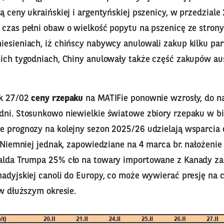
ą ceny ukraińskiej i argentyńskiej pszenicy, w przedziale
 czas pełni obaw o wielkość popytu na pszenicę ze stron
esieniach, iż chińscy nabywcy anulowali zakup kilku part
ich tygodniach, Chiny anulowały także część zakupów aust
ek 27/02
ceny rzepaku
na MATIFie ponownie wzrosły, do n
dni. Stosunkowo niewielkie światowe zbiory rzepaku w b
e prognozy na kolejny sezon 2025/26 udzielają wsparcia
. Niemniej jednak, zapowiedziane na 4 marca br. nałożenie
alda Trumpa 25% cło na towary importowane z Kanady za
nadyjskiej canoli do Europy, co może wywierać presję na 
 w dłuższym okresie.