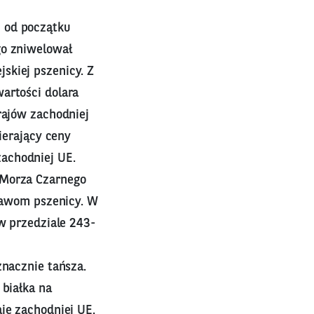
u od początku
go zniwelował
skiej pszenicy. Z
artości dolara
rajów zachodniej
ierający ceny
achodniej UE.
 Morza Czarnego
prawom pszenicy. W
 w przedziale 243-
znacznie tańsza.
 białka na
je zachodniej UE.