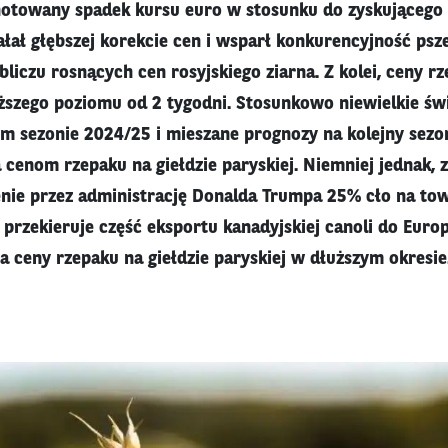
notowany spadek kursu euro w stosunku do zyskującego
ałał głębszej korekcie cen i wsparł konkurencyjność psz
bliczu rosnących cen rosyjskiego ziarna. Z kolei, ceny 
ższego poziomu od 2 tygodni. Stosunkowo niewielkie św
m sezonie 2024/25 i mieszane prognozy na kolejny sez
a cenom rzepaku na giełdzie paryskiej. Niemniej jednak,
enie przez administrację Donalda Trumpa 25% cło na t
przekieruje część eksportu kanadyjskiej canoli do Euro
a ceny rzepaku na giełdzie paryskiej w dłuższym okresie