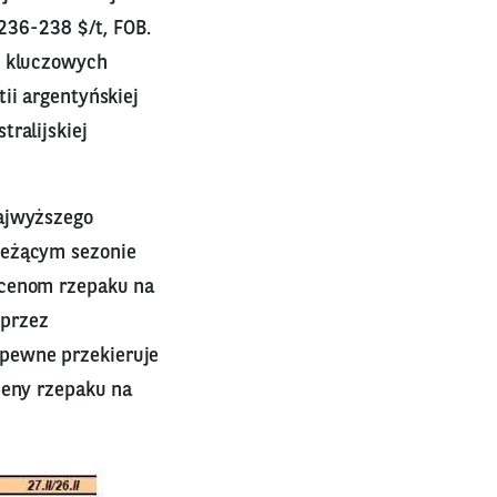
 236-238 $/t, FOB.
y kluczowych
ii argentyńskiej
ralijskiej
ajwyższego
ieżącym sezonie
 cenom rzepaku na
 przez
pewne przekieruje
ceny rzepaku na