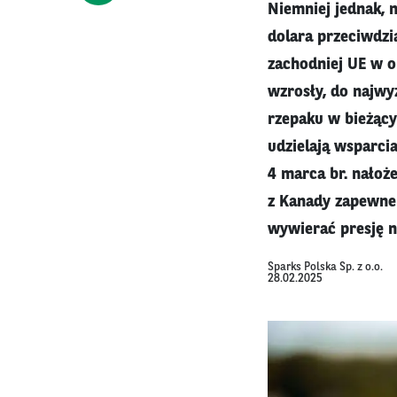
Niemniej jednak, 
dolara przeciwdzi
zachodniej UE w o
wzrosły, do najwy
rzepaku w bieżący
udzielają wsparci
4 marca br. nałoż
z Kanady zapewne 
wywierać presję n
Sparks Polska Sp. z o.o.
28.02.2025