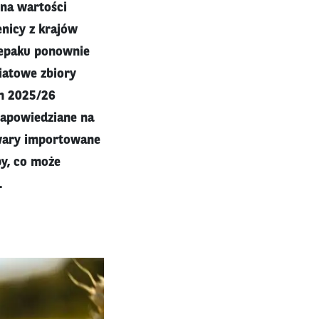
 na wartości
enicy z krajów
rzepaku ponownie
iatowe zbiory
on 2025/26
 zapowiedziane na
owary importowane
py, co może
.