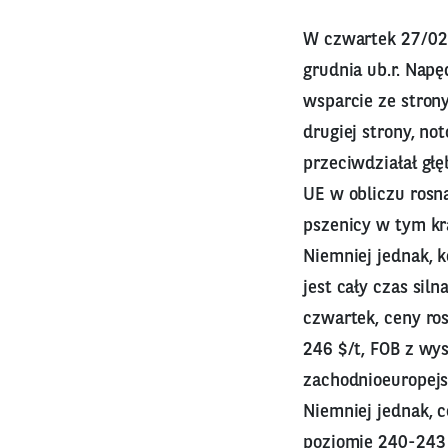
W czwartek 27/0
grudnia ub.r. Nap
wsparcie ze stron
drugiej strony, n
przeciwdziałał głę
UE w obliczu rosną
pszenicy w tym kr
Niemniej jednak, 
jest cały czas sil
czwartek, ceny ros
246 $/t, FOB z wys
zachodnioeuropejsk
Niemniej jednak, c
poziomie 240-243 $