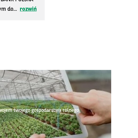
ym do...
rozwiń
wojem twojego gospodarstwa rolnego