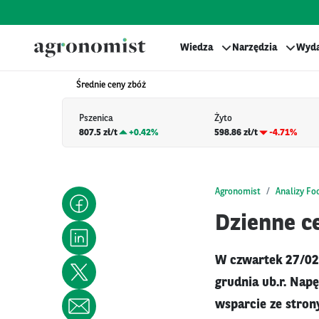
Wiedza
Narzędzia
Wyda
Średnie ceny zbóż
Pszenica
Żyto
807.5 zł/t
+
0.42%
598.86 zł/t
-4.71%
Agronomist
Analizy Fo
Dzienne ce
W czwartek 27/02 
grudnia ub.r. Nap
wsparcie ze stron