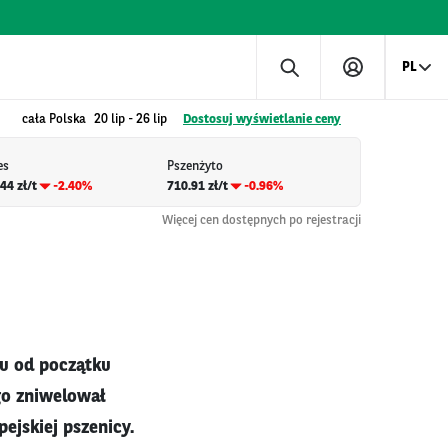
PL
cała Polska
20 lip
-
26 lip
Dostosuj wyświetlanie ceny
es
Pszenżyto
44 zł/t
-2.40%
710.91 zł/t
-0.96%
Więcej cen dostępnych po rejestracji
mu od początku
go zniwelował
ejskiej pszenicy.