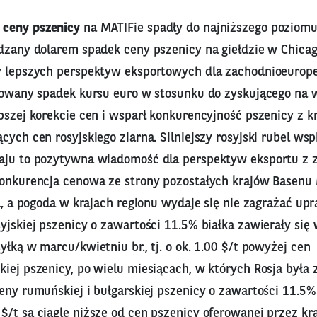
2
ceny pszenicy
na MATIFie spadły do najniższego poziom
ędzany dolarem spadek ceny pszenicy na giełdzie w Chica
y lepszych perspektyw eksportowych dla zachodnioeuropej
otowany spadek kursu euro w stosunku do zyskującego na w
bszej korekcie cen i wsparł konkurencyjność pszenicy z k
cych cen rosyjskiego ziarna. Silniejszy rosyjski rubel wsp
aju to pozytywna wiadomość dla perspektyw eksportu z z
konkurencja cenowa ze strony pozostałych krajów Basenu
na, a pogoda w krajach regionu wydaje się nie zagrażać u
yjskiej pszenicy o zawartości 11.5% białka zawierały się
yłką w marcu/kwietniu br., tj. o ok. 1.00 $/t powyżej cen
iej pszenicy, po wielu miesiącach, w których Rosja była 
eny rumuńskiej i bułgarskiej pszenicy o zawartości 11.5%
/t są ciągle niższe od cen pszenicy oferowanej przez kra