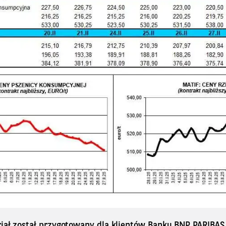
riał został przygotowany dla klientów Banku BNP PARIBA