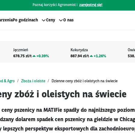
Poznaj korzyści Agronomist i
zarejestruj się!
rzenia
Po godzinach
Ceny
O nas
Jęczmień
Kukurydza
Owi
678.75 zł/t
+
0.39%
887.94 zł/t
+
1.26%
538.
od & Agro
Zboża i oleiste
Dzienne ceny zbóż i oleistych na świecie
ny zbóż i oleistych na świecie
ceny pszenicy na MATIFie spadły do najniższego pozio
ędzany dolarem spadek cen pszenicy na giełdzie w Chica
y lepszych perspektyw eksportowych dla zachodnioeurop