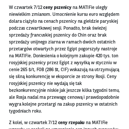
W czwartek 7/12
ceny pszenicy
na MATIFie uległy
niewielkim zmianom. Umocnienie kursu euro względem
dolara ciążyło na cenach pszenicy na giełdzie paryskiej
podczas czwartkowej sesji. Ponadto, brak świeżej
sprzedaży francuskiej pszenicy do Chin oraz brak
sprzedaży unijnego ziarna w ramach dwóch ostatnich
przetargów otwartych przez Egipt pogorszyły nastroje
na MATIFie. Doniesienia o kolejnym zakupie 420 tys. ton
rosyjskiej pszenicy przez Egipt z wysyłką w styczniu w
cenie 265 $/t, FOB (286 $t, CIF) wskazują na utrzymującą
się silną konkurencję w eksporcie ze strony Rosji. Ceny
rosyjskiej pszenicy nie wydają się tak
bezkonkurencyjnie niskie jak jeszcze kilka tygodni temu,
ale Rosja nadal ma przewagę cenową i prawdopodobnie
wygra kolejne przetargi na zakup pszenicy w ostatnich
tygodniach roku.
Z kolei, w czwartek 7/12
ceny rzepaku
na MATIFie