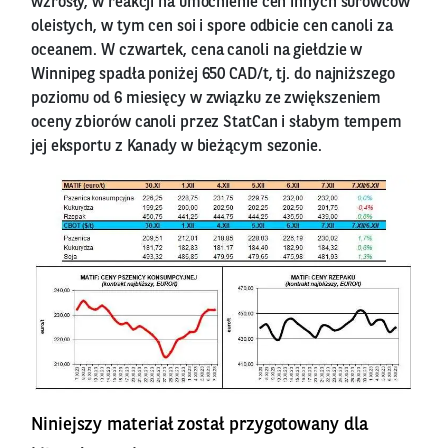
wzrosły, w reakcji na umocnienie cen innych surowców
oleistych, w tym cen soi i spore odbicie cen canoli za
oceanem. W czwartek, cena canoli na giełdzie w
Winnipeg spadła poniżej 650 CAD/t, tj. do najniższego
poziomu od 6 miesięcy w związku ze zwiększeniem
oceny zbiorów canoli przez StatCan i słabym tempem
jej eksportu z Kanady w bieżącym sezonie.
Niniejszy materiał został przygotowany dla