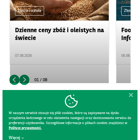
Zboża i oleiste
Zboża i ol
Dzienne ceny zbóż i oleistych na
Food&A
świecie
Inform
07.08.2026
06.08.2026
01 / 08
W naszym serwisie stosuje się pliki cookies, które są zapisywane na dysku
urządzenia końcowego w celu ułatwienia nawigacji oraz dostosowania serwisu do
preferencji użytkownika. Szczegółowe informacje o plikach cookies znajdziesz w
Polityce prywatności.
KONTAKT
Więcej
REGULAMIN STRONY