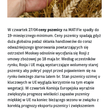
W czwartek 27/04
ceny pszenicy
na MATIFie spadły do
19-miesięcznego minimum. Ceny pszenicy spadają gdyż
duża globalna podaż skłania handlowców do coraz
odważniejszego ignorowania powtarzających się
ostrzeżeń Moskwy odnośnie wycofania się Rosji z
umowy zbożowej po 18 maja br. Według uczestników
rynku, Rosja i UE mają wystarczające wolumeny starej
pszenicy aby pokryć popyt przed pojawieniem się na
rynku świeżego ziarna latem br. Stan pszenicy ozimej u
kluczowych w UE wygląda korzystnie na tym etapie
wegetacji. W czwartek Komisja Europejska wyraźnie
zwiększyła prognozę wielkości zapasów pszenicy
miękkiej w UE na koniec bieżącego sezonu w związku z
korektą prognozy eksportu pszenicy i zwiększeniem