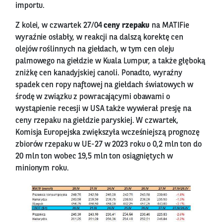
importu.
Z kolei, w czwartek 27/04
ceny rzepaku
na MATIFie
wyraźnie osłabły, w reakcji na dalszą korektę cen
olejów roślinnych na giełdach, w tym cen oleju
palmowego na giełdzie w Kuala Lumpur, a także głęboką
zniżkę cen kanadyjskiej canoli. Ponadto, wyraźny
spadek cen ropy naftowej na giełdach światowych w
środę w związku z powracającymi obawami o
wystąpienie recesji w USA także wywierał presję na
ceny rzepaku na giełdzie paryskiej. W czwartek,
Komisja Europejska zwiększyła wcześniejszą prognozę
zbiorów rzepaku w UE-27 w 2023 roku o 0,2 mln ton do
20 mln ton wobec 19,5 mln ton osiągniętych w
minionym roku.