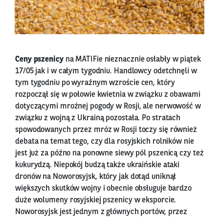
Ceny pszenicy
na MATIFie nieznacznie osłabły w piątek
17/05 jak i w całym tygodniu. Handlowcy odetchnęli w
tym tygodniu po wyraźnym wzroście cen, który
rozpoczął się w połowie kwietnia w związku z obawami
dotyczącymi mroźnej pogody w Rosji, ale nerwowość w
związku z wojną z Ukrainą pozostała. Po stratach
spowodowanych przez mróz w Rosji toczy się również
debata na temat tego, czy dla rosyjskich rolników nie
jest już za późno na ponowne siewy pól pszenicą czy też
kukurydzą. Niepokój budzą także ukraińskie ataki
dronów na Noworosyjsk, który jak dotąd uniknął
większych skutków wojny i obecnie obsługuje bardzo
duże wolumeny rosyjskiej pszenicy w eksporcie.
Noworosyjsk jest jednym z głównych portów, przez