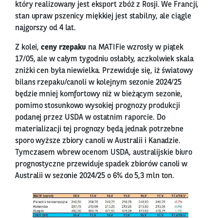
który realizowany jest eksport zbóż z Rosji. We Francji,
stan upraw pszenicy miękkiej jest stabilny, ale ciągle
najgorszy od 4 lat.
Z kolei,
ceny rzepaku
na MATIFie wzrosły w piątek
17/05, ale w całym tygodniu osłabły, aczkolwiek skala
zniżki cen była niewielka. Przewiduje się, iż światowy
bilans rzepaku/canoli w kolejnym sezonie 2024/25
będzie mniej komfortowy niż w bieżącym sezonie,
pomimo stosunkowo wysokiej prognozy produkcji
podanej przez USDA w ostatnim raporcie. Do
materializacji tej prognozy będą jednak potrzebne
sporo wyższe zbiory canoli w Australii i Kanadzie.
Tymczasem wbrew ocenom USDA, australijskie biuro
prognostyczne przewiduje spadek zbiorów canoli w
Australii w sezonie 2024/25 o 6% do 5,3 mln ton.