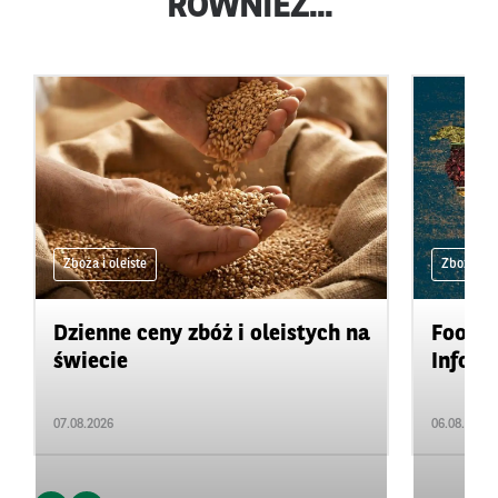
RÓWNIEŻ...
Zboża i oleiste
Zboża i ol
Dzienne ceny zbóż i oleistych na
Food&A
świecie
Inform
07.08.2026
06.08.2026