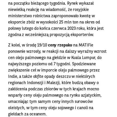
na początku bieżącego tygodnia. Rynek wykazał
niewielką reakcję na wiadomość, że rosyjskie
ministerstwo rolnictwa zaproponowało kwotę w
eksporcie zbóż w wysokości 25 mln ton na okres od
połowy lutego do końca czerwca 2023 roku, która jest
zgodna z wcześniejszą propozycją eksporterów.
Z kolei, w środę 19/10
ceny rzepaku
na MATIFie
ponownie wzrosły, w reakcji na dalszy wyraźny wzrost
cen oleju palmowego na giełdzie w Kuala Lumpur, do
najwyższego poziomu od 7 tygodni. Spodziewane
zwiększenie ceł w imporcie oleju palmowego przez
Indie, a także obfite opady deszczu w niektórych
regionach Indonezji i Malezji, które budzą obawy o
zakłócenia podczas zbiorów w tych krajach mocno
wsparły ceny oleju palmowego na rynku azjatyckim,
umacniając tym samym ceny innych surowców
oleistych, w tym ceny oleju sojowego i canoli na
giełdach za oceanem.