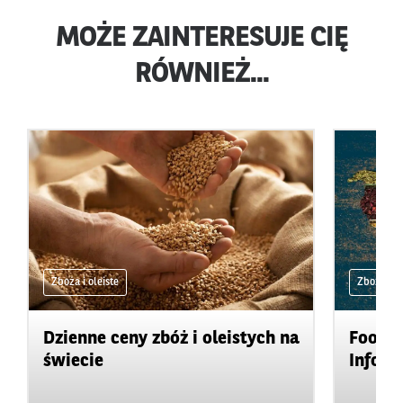
MOŻE ZAINTERESUJE CIĘ
RÓWNIEŻ...
Zboża i oleiste
Zboża i ol
Dzienne ceny zbóż i oleistych na
Food&A
świecie
Inform