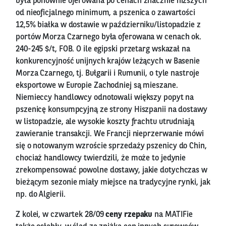
była ponownie oferowana po cenach znacznie niższych
od nieoficjalnego minimum, a pszenica o zawartości
12,5% białka w dostawie w październiku/listopadzie z
portów Morza Czarnego była oferowana w cenach ok.
240-245 $/t, FOB. O ile egipski przetarg wskazał na
konkurencyjność unijnych krajów leżących w Basenie
Morza Czarnego, tj. Bułgarii i Rumunii, o tyle nastroje
eksportowe w Europie Zachodniej są mieszane.
Niemieccy handlowcy odnotowali większy popyt na
pszenicę konsumpcyjną ze strony Hiszpanii na dostawy
w listopadzie, ale wysokie koszty frachtu utrudniają
zawieranie transakcji. We Francji nieprzerwanie mówi
się o notowanym wzroście sprzedaży pszenicy do Chin,
chociaż handlowcy twierdzili, że może to jedynie
zrekompensować powolne dostawy, jakie dotychczas w
bieżącym sezonie miały miejsce na tradycyjne rynki, jak
np. do Algierii.
Z kolei, w czwartek 28/09
ceny rzepaku
na MATIFie