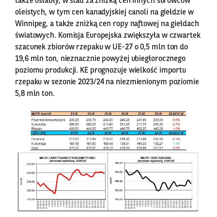
także osłabły, w ślad za zniżką cen innych surowców
oleistych, w tym cen kanadyjskiej canoli na giełdzie w
Winnipeg, a także zniżką cen ropy naftowej na giełdach
światowych. Komisja Europejska zwiększyła w czwartek
szacunek zbiorów rzepaku w UE-27 o 0,5 mln ton do
19,6 mln ton, nieznacznie powyżej ubiegłorocznego
poziomu produkcji. KE prognozuje wielkość importu
rzepaku w sezonie 2023/24 na niezmienionym poziomie
5,8 mln ton.