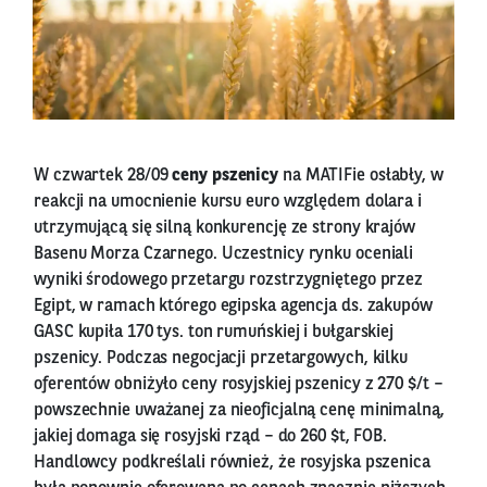
W czwartek 28/09
ceny pszenicy
na MATIFie osłabły, w
reakcji na umocnienie kursu euro względem dolara i
utrzymującą się silną konkurencję ze strony krajów
Basenu Morza Czarnego. Uczestnicy rynku oceniali
wyniki środowego przetargu rozstrzygniętego przez
Egipt, w ramach którego egipska agencja ds. zakupów
GASC kupiła 170 tys. ton rumuńskiej i bułgarskiej
pszenicy. Podczas negocjacji przetargowych, kilku
oferentów obniżyło ceny rosyjskiej pszenicy z 270 $/t –
powszechnie uważanej za nieoficjalną cenę minimalną,
jakiej domaga się rosyjski rząd – do 260 $t, FOB.
Handlowcy podkreślali również, że rosyjska pszenica