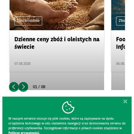
Zboża i oleiste
Zboża i ol
Dzienne ceny zbóż i oleistych na
Food&A
świecie
Inform
07.08.2026
06.08.2026
01 / 08
W naszym serwisie stosuje się pliki cookies, które są zapisywane na dysku
urządzenia końcowego w celu ułatwienia nawigacji oraz dostosowania serwisu do
preferencji użytkownika. Szczegółowe informacje o plikach cookies znajdziesz w
Polityce prywatności.