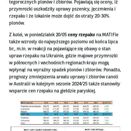
tegorocznych plonów i zbiorów. Pojawiają się oceny, iż
przymrozki uszkodziły uprawy pszenicy, jęczmienia i
rzepaku i że lokalnie może dojść do utraty 20-30%
plonów.
Z kolei, w poniedziałek 20/05
ceny rzepaku
na MATIFie
także wzrosły do najwyższego poziomu od końca lipca
br., m.in. w reakcji na pojawiąjące się obawy o stan
upraw rzepaku na Ukrainie, gdzie majowe przymrozki
w północnych i wschodnich regionach kraju mogą
wpłynąć na wyraźny spadek plonów i zbiorów. Ponadto,
prognozy zmniejszenia areału uprawy i zbiorów canoli
w Australii w kolejnym sezonie 2024/25 także stanowiły
wsparcie cen rzepaku na giełdzie paryskiej.