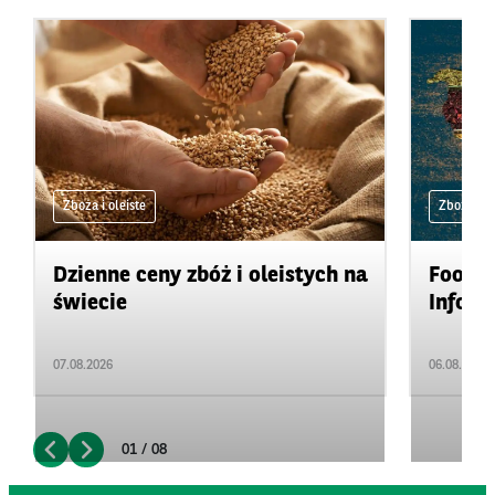
Zboża i oleiste
Zboża i ol
Dzienne ceny zbóż i oleistych na
Food&A
świecie
Inform
07.08.2026
06.08.2026
01 / 08