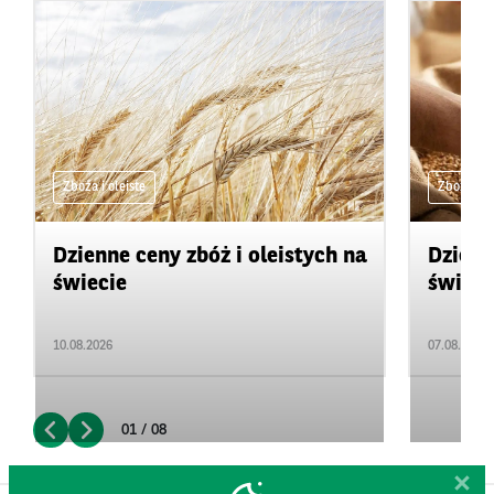
Zboża i oleiste
Zboża i ol
Dzienne ceny zbóż i oleistych na
Dzienn
świecie
świeci
10.08.2026
07.08.2026
01 / 08