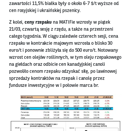
zawartości 11,5% białka były o około 6-7 $/t wyższe od
cen rosyjskiej i ukraińskiej pszenicy.
Z kolei,
ceny rzepaku
na MATIFie wzrosły w piątek
21/03, czwartą sesję z rzędu, a także na przestrzeni
całego tygodnia. W ciągu zaledwie czterech sesji, cena
rzepaku w kontrakcie majowym wzrosła o blisko 30
euro/t i ponownie zbliżyła się do 500 euro/t. Notowany
wzrost cen olejów roślinnych, w tym oleju rzepakowego
na giełdach oraz odbicie cen kanadyjskiej canoli
pozwoliło cenom rzepaku odzyskać siłę, po lawinowej
sprzedaży kontraktów na rzepak i canolę przez
fundusze inwestycyjne w I połowie marca br.