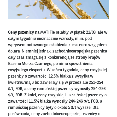
Ceny pszenicy
na MATIFie osłabły w piątek 21/03, ale w
całym tygodniu nieznacznie wzrosły, m.in. pod
wpływem notowanego osłabienia kursu euro względem
dolara. Niemniej jednak, zachodnioeuropejska pszenica
cały czas zmaga się z konkurencją ze strony krajów
Basenu Morza Czarnego, pomimo spowolnienia
rosyjskiego eksportu. W końcu tygodnia, ceny rosyjskiej
pszenicy o zawartości 12,5% białka z wysyłką w
kwietniu/maju br. zawierały się w przedziale 251-254
$/t, FOB, a ceny rumuńskiej pszenicy wynosiły 254-256
$/t, FOB. Z kolei, ceny rosyjskiej i ukraińskiej pszenicy o
zawartości 11,5% białka wynosiły 244-246 $/t, FOB, a
rumuńskiej pszenicy były o około 5 $/t wyższe. Dla
porównania, ceny zachodnioeuropejskiej pszenicy o