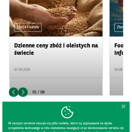
Zboża i oleiste
Zboża i ol
Dzienne ceny zbóż i oleistych na
Food&A
świecie
Inform
07.08.2026
06.08.2026
01 / 08
W naszym serwisie stosuje się pliki cookies, które są zapisywane na dysku
urządzenia końcowego w celu ułatwienia nawigacji oraz dostosowania serwisu do