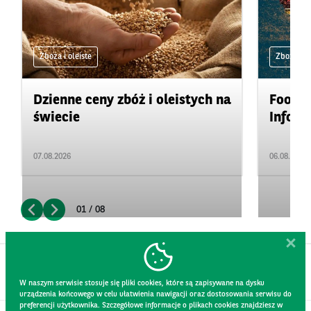
Zboża i oleiste
Zboża i ol
Dzienne ceny zbóż i oleistych na
Food&A
świecie
Inform
07.08.2026
06.08.2026
01 / 08
W naszym serwisie stosuje się pliki cookies, które są zapisywane na dysku
urządzenia końcowego w celu ułatwienia nawigacji oraz dostosowania serwisu do
preferencji użytkownika. Szczegółowe informacje o plikach cookies znajdziesz w