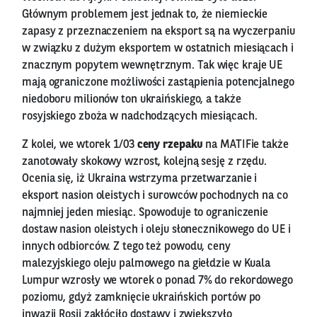
Głównym problemem jest jednak to, że niemieckie
zapasy z przeznaczeniem na eksport są na wyczerpaniu
w związku z dużym eksportem w ostatnich miesiącach i
znacznym popytem wewnętrznym. Tak więc kraje UE
mają ograniczone możliwości zastąpienia potencjalnego
niedoboru milionów ton ukraińskiego, a także
rosyjskiego zboża w nadchodzących miesiącach.
Z kolei, we wtorek 1/03
ceny rzepaku
na MATIFie także
zanotowały skokowy wzrost, kolejną sesję z rzędu.
Ocenia się, iż Ukraina wstrzyma przetwarzanie i
eksport nasion oleistych i surowców pochodnych na co
najmniej jeden miesiąc. Spowoduje to ograniczenie
dostaw nasion oleistych i oleju słonecznikowego do UE i
innych odbiorców. Z tego też powodu, ceny
malezyjskiego oleju palmowego na giełdzie w Kuala
Lumpur wzrosły we wtorek o ponad 7% do rekordowego
poziomu, gdyż zamknięcie ukraińskich portów po
inwazji Rosji zakłóciło dostawy i zwiększyło