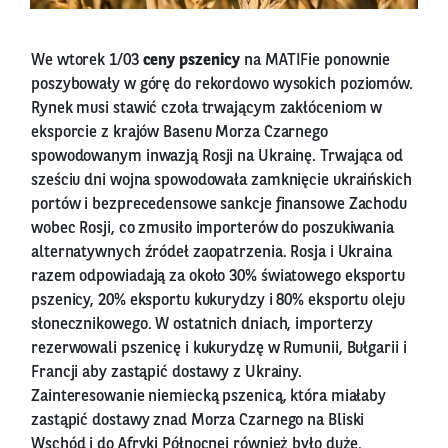
We wtorek 1/03
ceny pszenicy
na MATIFie ponownie
poszybowały w górę do rekordowo wysokich poziomów.
Rynek musi stawić czoła trwającym zakłóceniom w
eksporcie z krajów Basenu Morza Czarnego
spowodowanym inwazją Rosji na Ukrainę. Trwająca od
sześciu dni wojna spowodowała zamknięcie ukraińskich
portów i bezprecedensowe sankcje finansowe Zachodu
wobec Rosji, co zmusiło importerów do poszukiwania
alternatywnych źródeł zaopatrzenia. Rosja i Ukraina
razem odpowiadają za około 30% światowego eksportu
pszenicy, 20% eksportu kukurydzy i 80% eksportu oleju
słonecznikowego. W ostatnich dniach, importerzy
rezerwowali pszenicę i kukurydzę w Rumunii, Bułgarii i
Francji aby zastąpić dostawy z Ukrainy.
Zainteresowanie niemiecką pszenicą, która miałaby
zastąpić dostawy znad Morza Czarnego na Bliski
Wschód i do Afryki Północnej również było duże.