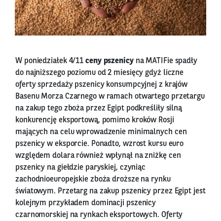
W poniedziałek 4/11
ceny pszenicy
na MATIFie spadły
do najniższego poziomu od 2 miesięcy gdyż liczne
oferty sprzedaży pszenicy konsumpcyjnej z krajów
Basenu Morza Czarnego w ramach otwartego przetargu
na zakup tego zboża przez Egipt podkreśliły silną
konkurencję eksportową, pomimo kroków Rosji
mających na celu wprowadzenie minimalnych cen
pszenicy w eksporcie. Ponadto, wzrost kursu euro
względem dolara również wpłynął na zniżkę cen
pszenicy na giełdzie paryskiej, czyniąc
zachodnioeuropejskie zboża droższe na rynku
światowym. Przetarg na zakup pszenicy przez Egipt jest
kolejnym przykładem dominacji pszenicy
czarnomorskiej na rynkach eksportowych. Oferty