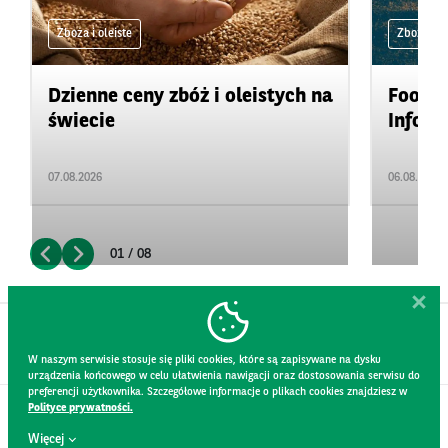
Zboża i oleiste
Zboża i ol
Dzienne ceny zbóż i oleistych na
Food&A
świecie
Inform
07.08.2026
06.08.2026
01 / 08
W naszym serwisie stosuje się pliki cookies, które są zapisywane na dysku
urządzenia końcowego w celu ułatwienia nawigacji oraz dostosowania serwisu do
preferencji użytkownika. Szczegółowe informacje o plikach cookies znajdziesz w
Polityce prywatności.
KONTAKT
Więcej
REGULAMIN STRONY