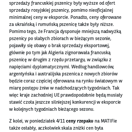
sprzedaży francuskiej pszenicy były wyższe od ofert
sprzedaży rosyjskiej pszenicy, pomimo nieoficjalnej
minimalnej ceny w eksporcie. Ponadto, ceny oferowane
za ukraińską i rumuńską pszenicę także były niższe.
Pomimo tego, że Francja dysponuje mniejszą nadwyżką
pszenicy po słabych zbiorach w bieżącym sezonie,
pojawiły się obawy o brak sprzedaży eksportowej,
głównie po tym jak Algieria zignorowała francuską
pszenicę w drugim z rzędu przetargu, w związku z
napięciami dyplomatycznymi. Według handlowców,
argentyńska i australijska pszenica z nowych zbiorów
będzie coraz częściej oferowana na rynku światowym w
miarę postępu żniw w nadchodzących tygodniach. Tak
więc kraje zachodniej UE prawdopodobnie będą musiały
stawić czoła jeszcze silniejszej konkurencji w eksporcie
w kolejnych tygodniach bieżącego sezonu.
Z kolei, w poniedziałek 4/11
ceny rzepaku
na MATIFie
także osłabły, aczkolwiek skala zniżki cen była