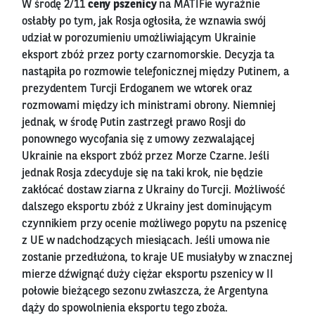
W środę 2/11
ceny pszenicy
na MATIFie wyraźnie
osłabły po tym, jak Rosja ogłosiła, że wznawia swój
udział w porozumieniu umożliwiającym Ukrainie
eksport zbóż przez porty czarnomorskie. Decyzja ta
nastąpiła po rozmowie telefonicznej między Putinem, a
prezydentem Turcji Erdoganem we wtorek oraz
rozmowami między ich ministrami obrony. Niemniej
jednak, w środę Putin zastrzegł prawo Rosji do
ponownego wycofania się z umowy zezwalającej
Ukrainie na eksport zbóż przez Morze Czarne. Jeśli
jednak Rosja zdecyduje się na taki krok, nie będzie
zakłócać dostaw ziarna z Ukrainy do Turcji. Możliwość
dalszego eksportu zbóż z Ukrainy jest dominującym
czynnikiem przy ocenie możliwego popytu na pszenicę
z UE w nadchodzących miesiącach. Jeśli umowa nie
zostanie przedłużona, to kraje UE musiałyby w znacznej
mierze dźwignąć duży ciężar eksportu pszenicy w II
połowie bieżącego sezonu zwłaszcza, że Argentyna
dąży do spowolnienia eksportu tego zboża.