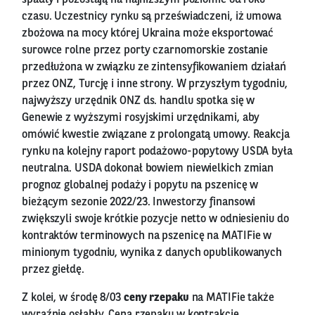
czasu. Uczestnicy rynku są przeświadczeni, iż umowa
zbożowa na mocy której Ukraina może eksportować
surowce rolne przez porty czarnomorskie zostanie
przedłużona w związku ze zintensyfikowaniem działań
przez ONZ, Turcję i inne strony. W przyszłym tygodniu,
najwyższy urzędnik ONZ ds. handlu spotka się w
Genewie z wyższymi rosyjskimi urzędnikami, aby
omówić kwestie związane z prolongatą umowy. Reakcja
rynku na kolejny raport podażowo-popytowy USDA była
neutralna. USDA dokonał bowiem niewielkich zmian
prognoz globalnej podaży i popytu na pszenicę w
bieżącym sezonie 2022/23. Inwestorzy finansowi
zwiększyli swoje krótkie pozycje netto w odniesieniu do
kontraktów terminowych na pszenicę na MATIFie w
minionym tygodniu, wynika z danych opublikowanych
przez giełdę.
Z kolei, w środę 8/03
ceny rzepaku
na MATIFie także
wyraźnie osłabły. Cena rzepaku w kontrakcie