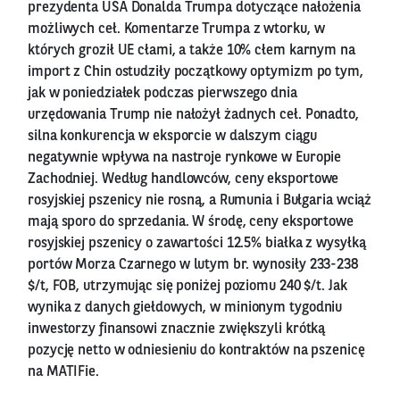
prezydenta USA Donalda Trumpa dotyczące nałożenia
możliwych ceł. Komentarze Trumpa z wtorku, w
których groził UE cłami, a także 10% cłem karnym na
import z Chin ostudziły początkowy optymizm po tym,
jak w poniedziałek podczas pierwszego dnia
urzędowania Trump nie nałożył żadnych ceł. Ponadto,
silna konkurencja w eksporcie w dalszym ciągu
negatywnie wpływa na nastroje rynkowe w Europie
Zachodniej. Według handlowców, ceny eksportowe
rosyjskiej pszenicy nie rosną, a Rumunia i Bułgaria wciąż
mają sporo do sprzedania. W środę, ceny eksportowe
rosyjskiej pszenicy o zawartości 12.5% białka z wysyłką
portów Morza Czarnego w lutym br. wynosiły 233-238
$/t, FOB, utrzymując się poniżej poziomu 240 $/t. Jak
wynika z danych giełdowych, w minionym tygodniu
inwestorzy finansowi znacznie zwiększyli krótką
pozycję netto w odniesieniu do kontraktów na pszenicę
na MATIFie.