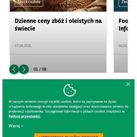
Zboża i oleiste
Zboża i ol
Dzienne ceny zbóż i oleistych na
Food&A
świecie
Inform
07.08.2026
06.08.2026
01 / 08
W naszym serwisie stosuje się pliki cookies, które są zapisywane na dysku
urządzenia końcowego w celu ułatwienia nawigacji oraz dostosowania serwisu do
preferencji użytkownika. Szczegółowe informacje o plikach cookies znajdziesz w
Polityce prywatności.
KONTAKT
Więcej
REGULAMIN STRONY
POLITYKA PRYWATNOŚCI