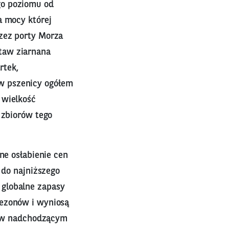
go poziomu od
a mocy której
zez porty Morza
taw ziarnana
rtek,
w pszenicy ogółem
 wielkość
 zbiorów tego
ne osłabienie cen
 do najniższego
 globalne zapasy
sezonów i wyniosą
że w nadchodzącym