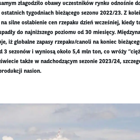
 samym złagodziło obawy uczestników rynku odnośnie d
ostatnich tygodniach bieżącego sezonu 2022/23. Z kolei
 na silne osłabienie cen rzepaku dzień wcześniej, kiedy 
j spadły do najniższego poziomu od 30 miesięcy. Między
e, iż globalne zapasy rzepaku/canoli na koniec bieżące
d 3 sezonów i wyniosą około 5,4 mln ton, co wróży “cięż
 świecie także w nadchodzącym sezonie 2023/24, szczegó
produkcji nasion.