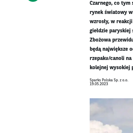
Czarnego, co tym
rynek światowy w 
wzrosły, w reakcji
giełdzie paryskie
Zbożowa przewiduj
będą największe o
rzepaku/canoli na
kolejnej wysokiej 
Sparks Polska Sp. z o.o.
19.05.2023