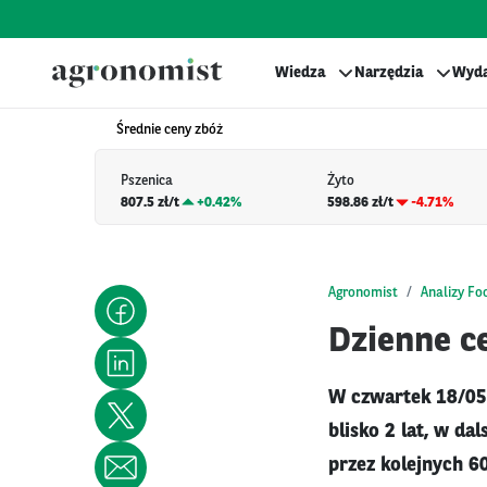
Wiedza
Narzędzia
Wyda
Średnie ceny zbóż
Pszenica
Żyto
807.5 zł/t
+
0.42%
598.86 zł/t
-4.71%
Agronomist
Analizy Fo
Dzienne ce
W czwartek 18/05 
blisko 2 lat, w d
przez kolejnych 6