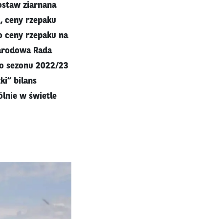
ostaw ziarnana
, ceny rzepaku
to ceny rzepaku na
narodowa Rada
go sezonu 2022/23
ki” bilans
lnie w świetle