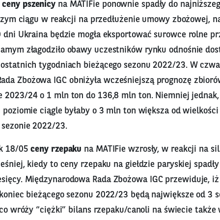
5
ceny pszenicy
na MATIFie ponownie spadły do najniższe
alszym ciągu w reakcji na przedłużenie umowy zbożowej, n
0 dni Ukraina będzie mogła eksportować surowce rolne pr
samym złagodziło obawy uczestników rynku odnośnie dos
ostatnich tygodniach bieżącego sezonu 2022/23. W czwa
ada Zbożowa IGC obniżyła wcześniejszą prognozę zbioró
 2023/24 o 1 mln ton do 136,8 mln ton. Niemniej jednak,
 poziomie ciągle byłaby o 3 mln ton większa od wielkości
 sezonie 2022/23.
ek 18/05
ceny rzepaku
na MATIFie wzrosły, w reakcji na sil
śniej, kiedy to ceny rzepaku na giełdzie paryskiej spadły
sięcy. Międzynarodowa Rada Zbożowa IGC przewiduje, iż
 koniec bieżącego sezonu 2022/23 będą największe od 3 
, co wróży “ciężki” bilans rzepaku/canoli na świecie tak