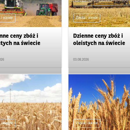
i oleiste
Zboża i oleiste
nne ceny zbóż i
Dzienne ceny zbóż i
stych na świecie
oleistych na świecie
026
03.08.2026
i oleiste
Zboża i oleiste