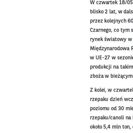
W czwartek 18/0
blisko 2 lat, w d
przez kolejnych 6
Czarnego, co tym 
rynek światowy w 
Międzynarodowa R
w UE-27 w sezonie
produkcji na takim
zboża w bieżącym
Z kolei, w czwart
rzepaku dzień wcze
poziomu od 30 mie
rzepaku/canoli na
około 5,4 mln ton