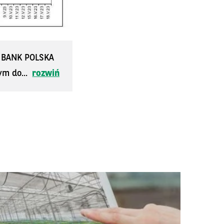
S BANK POLSKA
ym do...
rozwiń