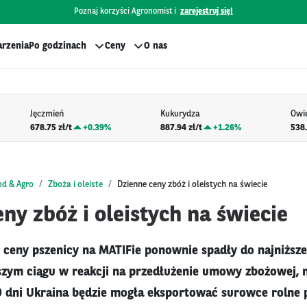
Poznaj korzyści Agronomist i
zarejestruj się!
rzenia
Po godzinach
Ceny
O nas
Jęczmień
Kukurydza
Owi
678.75 zł/t
+
0.39%
887.94 zł/t
+
1.26%
538.
od & Agro
Zboża i oleiste
Dzienne ceny zbóż i oleistych na świecie
ny zbóż i oleistych na świecie
ceny pszenicy na MATIFie ponownie spadły do najniższ
alszym ciągu w reakcji na przedłużenie umowy zbożowej, 
0 dni Ukraina będzie mogła eksportować surowce rolne 