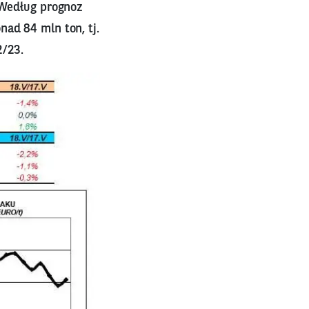
 Według prognoz
ad 84 mln ton, tj.
2/23.