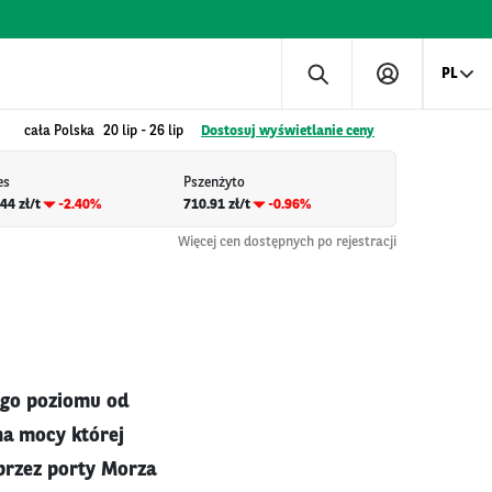
PL
cała Polska
20 lip
-
26 lip
Dostosuj wyświetlanie ceny
es
Pszenżyto
44 zł/t
-2.40%
710.91 zł/t
-0.96%
Więcej cen dostępnych po rejestracji
ego poziomu od
na mocy której
przez porty Morza