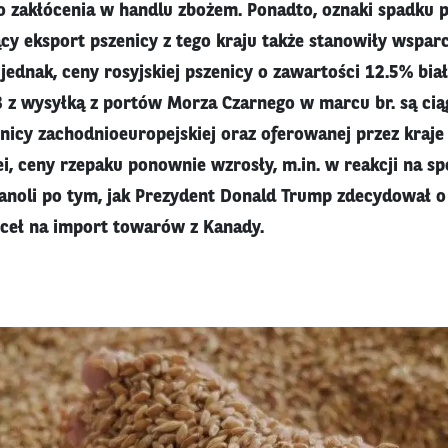
o zakłócenia w handlu zbożem. Ponadto, oznaki spadku 
ący eksport pszenicy z tego kraju także stanowiły wspar
jednak, ceny rosyjskiej pszenicy o zawartości 12.5% bia
B z wysyłką z portów Morza Czarnego w marcu br. są ciąg
enicy zachodnioeuropejskiej oraz oferowanej przez kraj
lei, ceny rzepaku ponownie wzrosły, m.in. w reakcji na s
canoli po tym, jak Prezydent Donald Trump zdecydował o
 ceł na import towarów z Kanady.