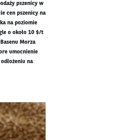
podaży pszenicy w
cie cen pszenicy na
łka na poziomie
le o około 10 $/t
e Basenu Morza
pore umocnienie
 odłożeniu na