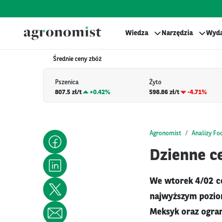
Wiedza
Narzędzia
Wyda
Średnie ceny zbóż
Pszenica
Żyto
807.5 zł/t
+
0.42%
598.86 zł/t
-4.71%
Agronomist
Analizy Fo
Dzienne ce
We wtorek 4/02 ce
najwyższym poziom
Meksyk oraz ogran