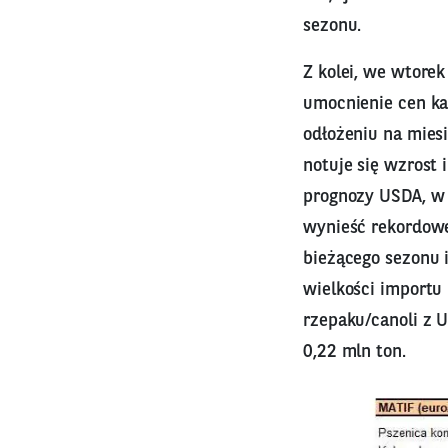
sezonu.
Z kolei, we wtore
umocnienie cen ka
odłożeniu na mies
notuje się wzrost 
prognozy USDA, w
wynieść rekordowe
bieżącego sezonu 
wielkości importu
rzepaku/canoli z U
0,22 mln ton.