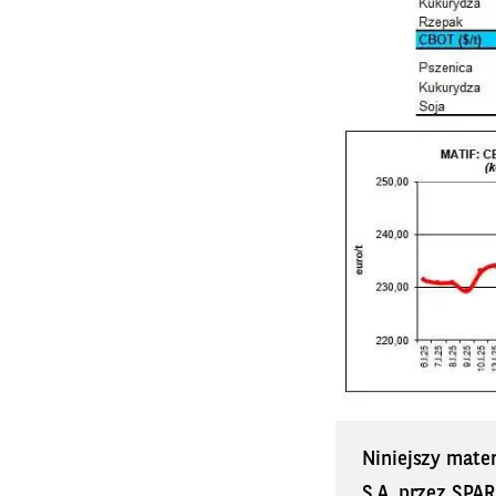
Niniejszy mate
S.A. przez SPAR