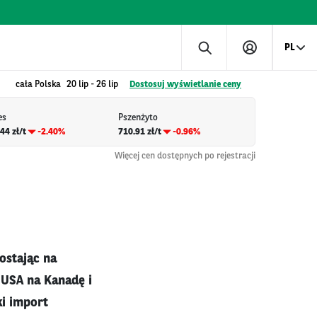
PL
cała Polska
20 lip
-
26 lip
Dostosuj wyświetlanie ceny
es
Pszenżyto
44 zł/t
-2.40%
710.91 zł/t
-0.96%
Więcej cen dostępnych po rejestracji
ostając na
 USA na Kanadę i
ki import