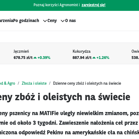
Poznaj korzyści Agronomist i
zarejestruj się!
rzenia
Po godzinach
Ceny
O nas
Jęczmień
Kukurydza
Owi
678.75 zł/t
+
0.39%
887.94 zł/t
+
1.26%
538.
od & Agro
Zboża i oleiste
Dzienne ceny zbóż i oleistych na świecie
ny zbóż i oleistych na świecie
ny pszenicy na MATIFie uległy niewielkim zmianom, poz
ie od około 3 tygodni. Zawieszenie nałożenia ceł przez
iczona odpowiedź Pekinu na amerykańskie cła na chińs