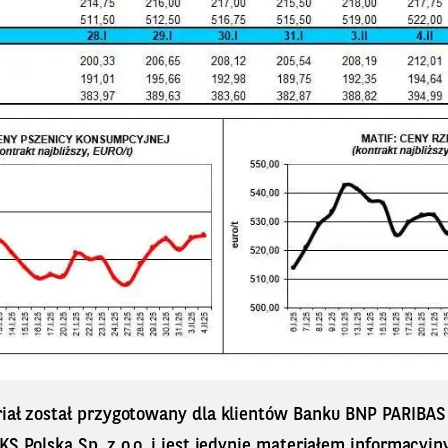
riał został przygotowany dla klientów Banku BNP PARIBA
KS Polska Sp. z o.o. i jest jedynie materiałem informacyjn