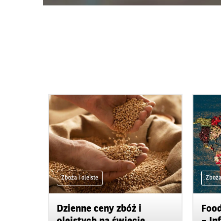
Zboża i oleiste
Zboża 
Dzienne ceny zbóż i
Food