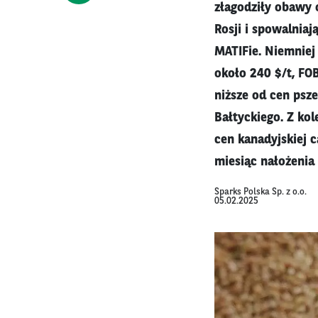
złagodziły obawy 
Rosji i spowalniaj
MATIFie. Niemniej 
około 240 $/t, FO
niższe od cen psz
Bałtyckiego. Z ko
cen kanadyjskiej 
miesiąc nałożenia
Sparks Polska Sp. z o.o.
05.02.2025