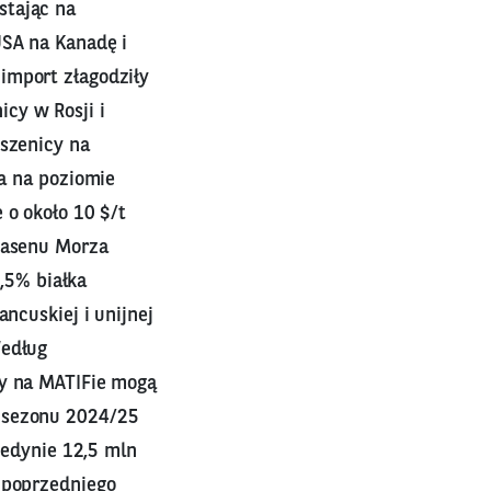
stając na
USA na Kanadę i
import złagodziły
cy w Rosji i
pszenicy na
ka na poziomie
 o około 10 $/t
 Basenu Morza
1,5% białka
ncuskiej i unijnej
Według
cy na MATIFie mogą
o sezonu 2024/25
jedynie 12,5 mln
 poprzedniego