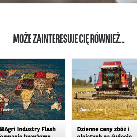
MOŻE ZAINTERESUJE CIĘ RÓWNIEŻ...
i oleiste
Zboża i oleiste
&Agri Industry Flash
Dzienne ceny zbóż i