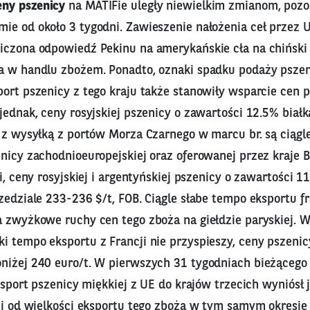
eny pszenicy
na MATIFie uległy niewielkim zmianom, pozo
ie od około 3 tygodni. Zawieszenie nałożenia ceł przez 
iczona odpowiedź Pekinu na amerykańskie cła na chiński 
a w handlu zbożem. Ponadto, oznaki spadku podaży pszeni
ort pszenicy z tego kraju także stanowiły wsparcie cen 
jednak, ceny rosyjskiej pszenicy o zawartości 12.5% biał
 z wysyłką z portów Morza Czarnego w marcu br. są ciągle
enicy zachodnioeuropejskiej oraz oferowanej przez kraje
ei, ceny rosyjskiej i argentyńskiej pszenicy o zawartości 1
zedziale 233-236 $/t, FOB. Ciągle słabe tempo eksportu fra
a zwyżkowe ruchy cen tego zboża na giełdzie paryskiej. 
i tempo eksportu z Francji nie przyspieszy, ceny pszeni
niżej 240 euro/t. W pierwszych 31 tygodniach bieżąceg
eksport pszenicy miękkiej z UE do krajów trzecich wyniósł 
iej od wielkości eksportu tego zboża w tym samym okresie