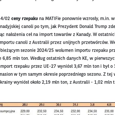
k 4/02
ceny rzepaku
na MATIFie ponownie wzrosły, m.in. w 
nadyjskiej canoli po tym, jak Prezydent Donald Trump zd
iąc nałożenia ceł na import towarów z Kanady. W ostatni
importu canoli z Australii przez unijnych przetwórców. W
 bieżącym sezonie 2024/25 wolumen importu rzepaku pr
 6,85 mln ton. Według ostatnich danych KE, w pierwszyc
import rzepaku przez UE-27 wyniósł 3,67 mln ton i był o
 nasion w tym samym okresie poprzedniego sezonu. Z tej w
krainy wyniósł około 2,19 mln ton, z Australii - 1,02 mln 