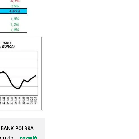
S BANK POLSKA
ym do...
rozwiń