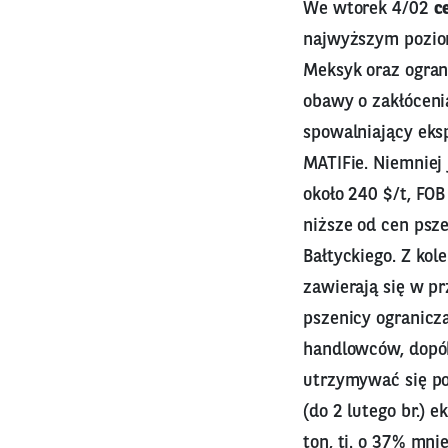
We wtorek 4/02
c
najwyższym poziom
Meksyk oraz ogran
obawy o zakłóceni
spowalniający eksp
MATIFie. Niemniej 
około 240 $/t, FOB
niższe od cen psz
Bałtyckiego. Z kol
zawierają się w pr
pszenicy ogranicz
handlowców, dopók
utrzymywać się po
(do 2 lutego br.) 
ton, tj. o 37% mn