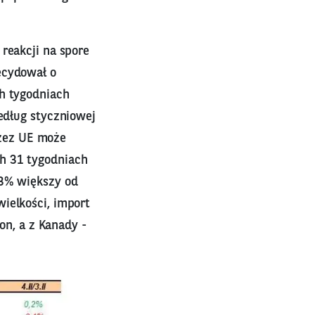
reakcji na spore
ecydował o
ch tygodniach
edług styczniowej
zez UE może
h 31 tygodniach
 3% większy od
ielkości, import
ton, a z Kanady -