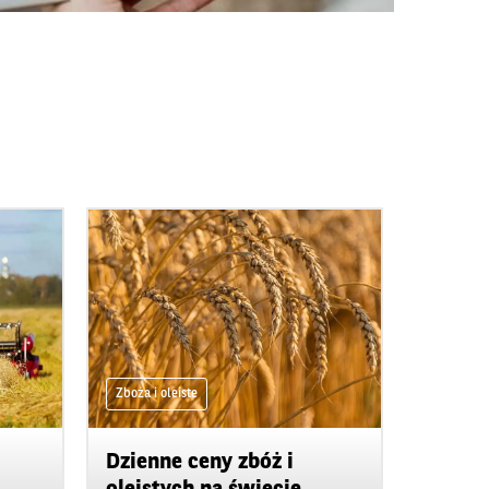
Zboża i oleiste
Dzienne ceny zbóż i