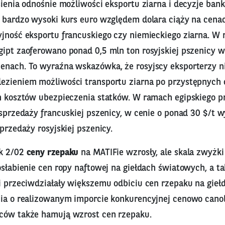
sienia odnośnie możliwości eksportu ziarna i decyzje ban
, bardzo wysoki kurs euro względem dolara ciąży na cena
yjność eksportu francuskiego czy niemieckiego ziarna. W
ipt zaoferowano ponad 0,5 mln ton rosyjskiej pszenicy w
enach. To wyraźna wskazówka, że rosyjscy eksporterzy n
ezieniem możliwości transportu ziarna po przystępnych
ch kosztów ubezpieczenia statków. W ramach egipskiego p
 sprzedaży francuskiej pszenicy, w cenie o ponad 30 $/t w
sprzedaży rosyjskiej pszenicy.
ek 2/02
ceny rzepaku
na MATIFie wzrosły, ale skala zwyżki
osłabienie cen ropy naftowej na giełdach światowych, a t
i przeciwdziałały większemu odbiciu cen rzepaku na giełd
ia o realizowanym imporcie konkurencyjnej cenowo canoli
ców także hamują wzrost cen rzepaku.