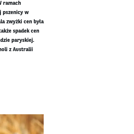
 W ramach
j pszenicy w
ala zwyżki cen była
 także spadek cen
dzie paryskiej.
li z Australii