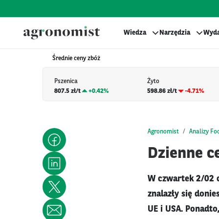
Wiedza
Narzędzia
Wyda
Średnie ceny zbóż
Pszenica
Żyto
807.5 zł/t
+
0.42%
598.86 zł/t
-4.71%
Agronomist
Analizy Fo
Dzienne ce
W czwartek 2/02 
znalazły się doni
UE i USA. Ponadto