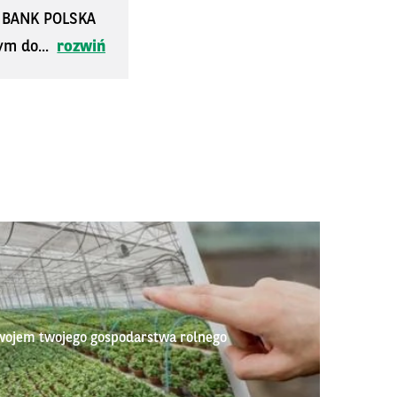
S BANK POLSKA
ym do...
rozwiń
wojem twojego gospodarstwa rolnego