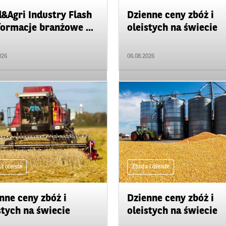
&Agri Industry Flash
Dzienne ceny zbóż i
formacje branżowe ...
oleistych na świecie
026
06.08.2026
i oleiste
Zboża i oleiste
nne ceny zbóż i
Dzienne ceny zbóż i
stych na świecie
oleistych na świecie