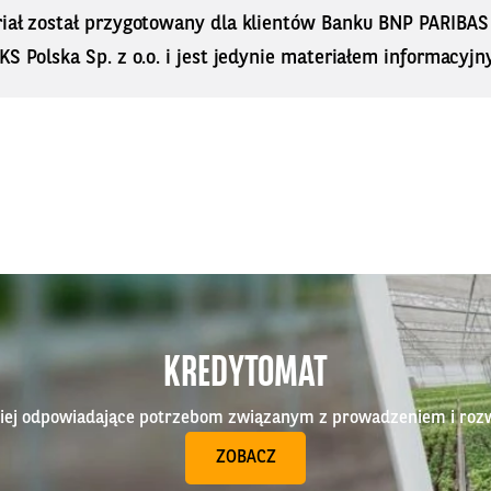
riał został przygotowany dla klientów Banku BNP PARIBA
KS Polska Sp. z o.o. i jest jedynie materiałem informacyjn
KREDYTOMAT
epiej odpowiadające potrzebom związanym z prowadzeniem i roz
ZOBACZ