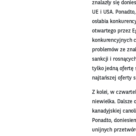
znalazły się donie
UE i USA. Ponadto
osłabia konkurenc
otwartego przez Eg
konkurencyjnych c
problemów ze znal
sankcji i rosnący
tylko jedną ofertę
najtańszej oferty 
Z kolei, w czwart
niewielka. Dalsze 
kanadyjskiej canol
Ponadto, doniesien
unijnych przetwór