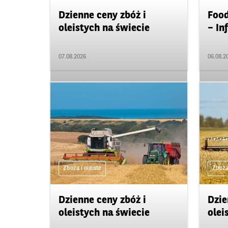
Dzienne ceny zbóż i
Food
oleistych na świecie
– In
07.08.2026
06.08.2
Zboża i oleiste
Zboża 
Dzienne ceny zbóż i
Dzie
oleistych na świecie
olei