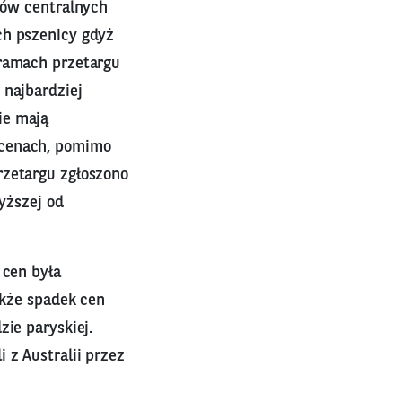
ków centralnych
ch pszenicy gdyż
 ramach przetargu
 najbardziej
ie mają
 cenach, pomimo
rzetargu zgłoszono
yższej od
 cen była
akże spadek cen
zie paryskiej.
 z Australii przez