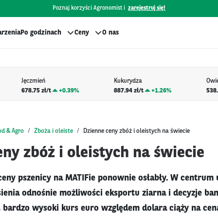
Poznaj korzyści Agronomist i
zarejestruj się!
rzenia
Po godzinach
Ceny
O nas
Jęczmień
Kukurydza
Owi
678.75 zł/t
+
0.39%
887.94 zł/t
+
1.26%
538.
od & Agro
Zboża i oleiste
Dzienne ceny zbóż i oleistych na świecie
ny zbóż i oleistych na świecie
ceny pszenicy na MATIFie ponownie osłabły. W centrum
esienia odnośnie możliwości eksportu ziarna i decyzje b
, bardzo wysoki kurs euro względem dolara ciąży na cen