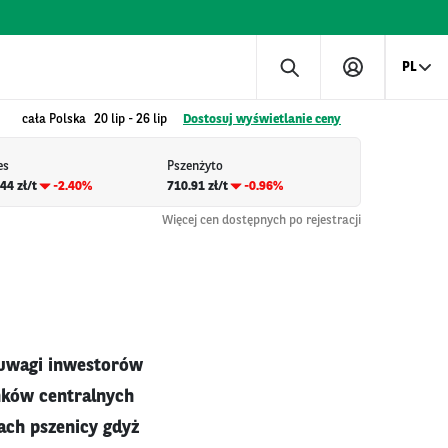
PL
cała Polska
20 lip
-
26 lip
Dostosuj wyświetlanie ceny
es
Pszenżyto
44 zł/t
-2.40%
710.91 zł/t
-0.96%
Więcej cen dostępnych po rejestracji
 uwagi inwestorów
anków centralnych
ach pszenicy gdyż