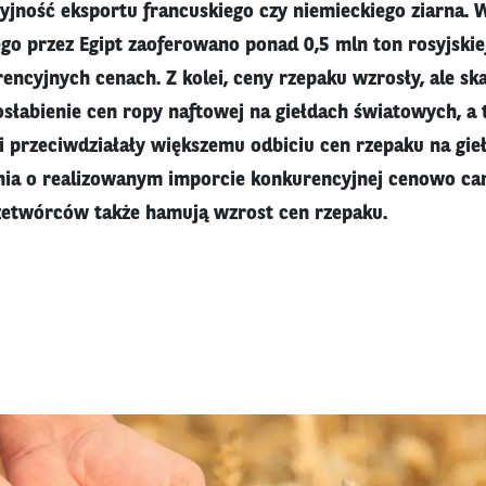
yjność eksportu francuskiego czy niemieckiego ziarna.
go przez Egipt zaoferowano ponad 0,5 mln ton rosyjskie
encyjnych cenach. Z kolei, ceny rzepaku wzrosły, ale sk
 osłabienie cen ropy naftowej na giełdach światowych, a
i przeciwdziałały większemu odbiciu cen rzepaku na gieł
nia o realizowanym imporcie konkurencyjnej cenowo cano
zetwórców także hamują wzrost cen rzepaku.