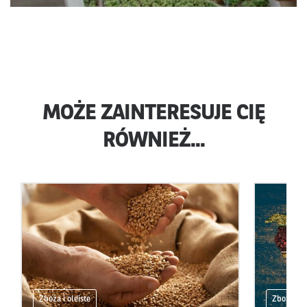
MOŻE ZAINTERESUJE CIĘ
RÓWNIEŻ...
Zboża i oleiste
Zboża i ol