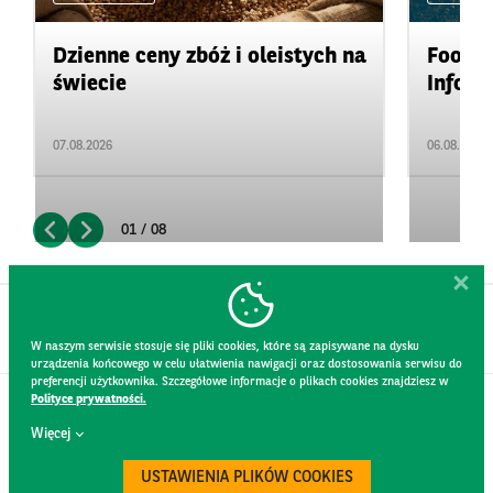
Dzienne ceny zbóż i oleistych na
Food&A
świecie
Inform
07.08.2026
06.08.2026
01 / 08
W naszym serwisie stosuje się pliki cookies, które są zapisywane na dysku
urządzenia końcowego w celu ułatwienia nawigacji oraz dostosowania serwisu do
preferencji użytkownika. Szczegółowe informacje o plikach cookies znajdziesz w
Polityce prywatności.
KONTAKT
Więcej
REGULAMIN STRONY
POLITYKA PRYWATNOŚCI
USTAWIENIA PLIKÓW COOKIES
RODO