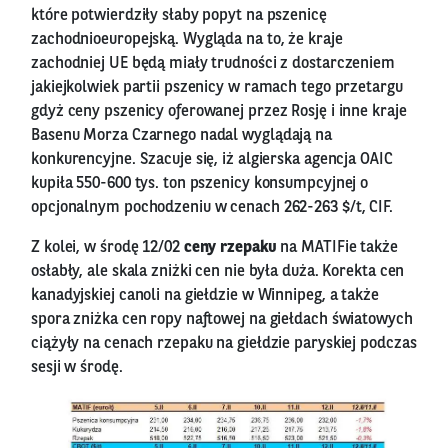
które potwierdziły słaby popyt na pszenicę
zachodnioeuropejską. Wygląda na to, że kraje
zachodniej UE będą miały trudności z dostarczeniem
jakiejkolwiek partii pszenicy w ramach tego przetargu
gdyż ceny pszenicy oferowanej przez Rosję i inne kraje
Basenu Morza Czarnego nadal wyglądają na
konkurencyjne. Szacuje się, iż algierska agencja OAIC
kupiła 550-600 tys. ton pszenicy konsumpcyjnej o
opcjonalnym pochodzeniu w cenach 262-263 $/t, CIF.
Z kolei, w środę 12/02
ceny rzepaku
na MATIFie także
osłabły, ale skala zniżki cen nie była duża. Korekta cen
kanadyjskiej canoli na giełdzie w Winnipeg, a także
spora zniżka cen ropy naftowej na giełdach światowych
ciążyły na cenach rzepaku na giełdzie paryskiej podczas
sesji w środę.