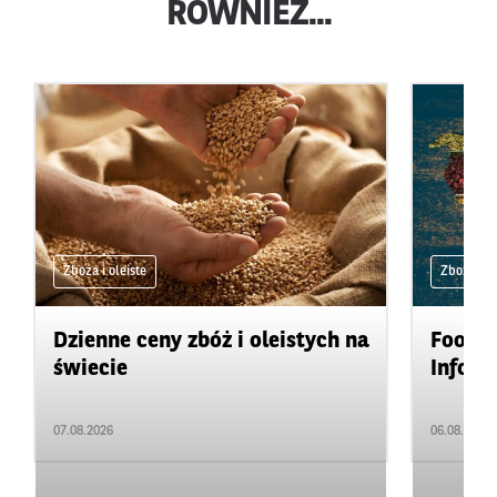
RÓWNIEŻ...
Zboża i oleiste
Zboża i ol
Dzienne ceny zbóż i oleistych na
Food&A
świecie
Inform
07.08.2026
06.08.2026