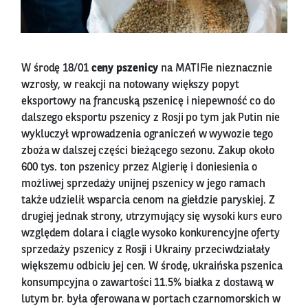
W środę 18/01
ceny pszenicy
na MATIFie nieznacznie
wzrosły, w reakcji na notowany większy popyt
eksportowy na francuską pszenicę i niepewność co do
dalszego eksportu pszenicy z Rosji po tym jak Putin nie
wykluczył wprowadzenia ograniczeń w wywozie tego
zboża w dalszej części bieżącego sezonu. Zakup około
600 tys. ton pszenicy przez Algierię i doniesienia o
możliwej sprzedaży unijnej pszenicy w jego ramach
także udzielił wsparcia cenom na giełdzie paryskiej. Z
drugiej jednak strony, utrzymujący się wysoki kurs euro
względem dolara i ciągle wysoko konkurencyjne oferty
sprzedaży pszenicy z Rosji i Ukrainy przeciwdziałały
większemu odbiciu jej cen. W środę, ukraińska pszenica
konsumpcyjna o zawartości 11.5% białka z dostawą w
lutym br. była oferowana w portach czarnomorskich w