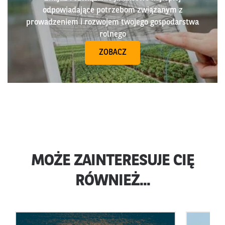
odpowiadające potrzebom związanym z
prowadzeniem i rozwojem twojego gospodarstwa
rolnego
ZOBACZ
MOŻE ZAINTERESUJE CIĘ
RÓWNIEŻ...