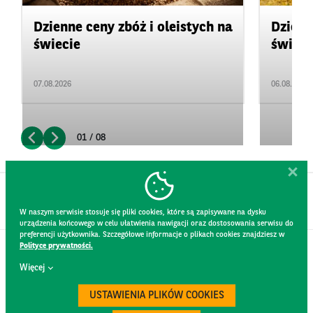
Dzienne ceny zbóż i oleistych na
Dzienn
świecie
świeci
07.08.2026
06.08.2026
01 / 08
W naszym serwisie stosuje się pliki cookies, które są zapisywane na dysku
urządzenia końcowego w celu ułatwienia nawigacji oraz dostosowania serwisu do
preferencji użytkownika. Szczegółowe informacje o plikach cookies znajdziesz w
Polityce prywatności.
KONTAKT
Więcej
REGULAMIN STRONY
POLITYKA PRYWATNOŚCI
USTAWIENIA PLIKÓW COOKIES
RODO