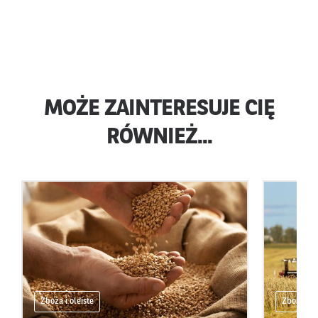
MOŻE ZAINTERESUJE CIĘ
RÓWNIEŻ...
Zboża i oleiste
Zboża i ol