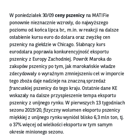
W poniedziałek 30/09
ceny pszenicy
na MATIFie
ponownie nieznacznie wzrosły, do najwyższego
poziomu od końca lipca br., m.in. w reakcji na dalsze
osłabienie kursu euro do dolara oraz zwyżkę cen
pszenicy na giełdzie w Chicago. Słabnący kurs
eurodolara poprawia konkurencyjność eksportu
pszenicy z Europy Zachodniej. Powrót Maroka do
zakupów pszenicy po tym, jak marokańskie władze
zdecydowały o wyraźnym zmniejszeniu ceł w imporcie
tego zboża daje nadzieje na znaczną sprzedaż
francuskiej pszenicy do tego kraju. Ostatnie dane KE
wskazały na dalsze przyspieszenie tempa eksportu
pszenicy z unijnego rynku. W pierwszych 13 tygodniach
sezonu 2019/20, fizyczny wolumen eksportu pszenicy
miękkiej z unijnego rynku wyniósł blisko 6,3 mln ton, tj.
o 37% więcej od wielkości eksportu w tym samym
okresie minionego sezonu.