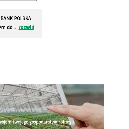
S BANK POLSKA
ym do...
rozwiń
wojem twojego gospodarstwa rolnego