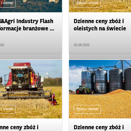
i oleiste
Zboża i oleiste
&Agri Industry Flash
Dzienne ceny zbóż i
formacje branżowe ...
oleistych na świecie
026
06.08.2026
i oleiste
Zboża i oleiste
nne ceny zbóż i
Dzienne ceny zbóż i