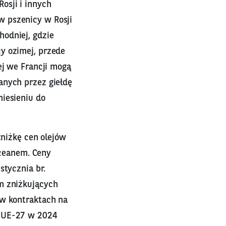
osji i innych
w pszenicy w Rosji
odniej, gdzie
y ozimej, przede
ej we Francji mogą
anych przez giełdę
niesieniu do
zniżkę cen olejów
oceanem. Ceny
stycznia br.
m zniżkujących
 w kontraktach na
z UE-27 w 2024