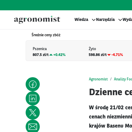
Wiedza
Narzędzia
Wyda
Średnie ceny zbóż
Pszenica
Żyto
807.5 zł/t
+
0.42%
598.86 zł/t
-4.71%
Agronomist
Analizy Fo
Dzienne ce
W środę 21/02 ce
cenach niezmienni
krajów Basenu Mo