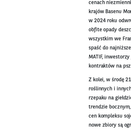
cenach niezmienni
krajów Basenu Mor
w 2024 roku odwró
obfite opady desz
wszystkim we Franc
spaść do najniższ
MATIF, inwestorzy
kontraktów na psze
Z kolei, w środę 
roślinnych i innyc
rzepaku na giełdzi
trendzie bocznym,
cen kompleksu soj
nowe zbiory są og