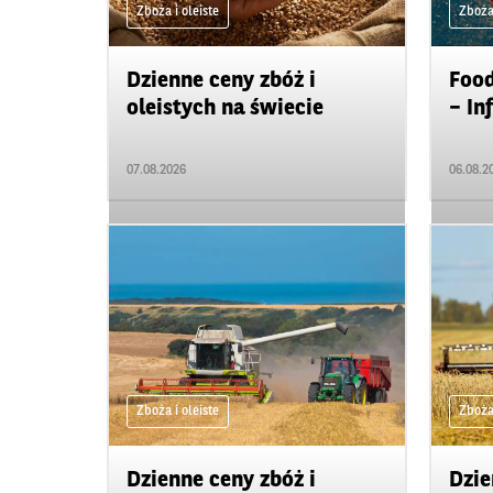
Zboża i oleiste
Zboża 
Dzienne ceny zbóż i
Food
oleistych na świecie
– In
07.08.2026
06.08.2
Zboża i oleiste
Zboża 
Dzienne ceny zbóż i
Dzie