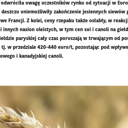
 odwróciła uwagę uczestników rynku od sytuacji w Euro
y deszczu uniemożliwiły zakończenie jesiennych siewów 
e Francji. Z kolei, ceny rzepaku także osłabły, w reakcj
i innych nasion oleistych, w tym cen soi i canoli na gie
ełdzie paryskiej cały czas poruszają w trwającym od poc
 tj. w przedziale 420-440 euro/t, pozostając pod wpływ
owego i kanadyjskiej canoli.