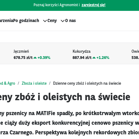
Poznaj korzyści Agronomist i
zarejestruj się!
rzenia
Po godzinach
Ceny
O nas
Jęczmień
Kukurydza
Owi
678.75 zł/t
+
0.39%
887.94 zł/t
+
1.26%
538.
od & Agro
Zboża i oleiste
Dzienne ceny zbóż i oleistych na świecie
ny zbóż i oleistych na świecie
ny pszenicy na MATIFie spadły, po krótkotrwałym wtork
e ciąży duży eksport konkurencyjnej cenowo pszenicy w 
rza Czarnego. Perspektywa kolejnych rekordowych zbio