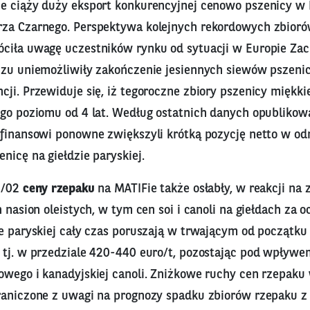
e ciąży duży eksport konkurencyjnej cenowo pszenicy w R
za Czarnego. Perspektywa kolejnych rekordowych zbioró
ciła uwagę uczestników rynku od sytuacji w Europie Zach
czu uniemożliwiły zakończenie jesiennych siewów pszenic
ji. Przewiduje się, iż tegoroczne zbiory pszenicy miękki
ego poziomu od 4 lat. Według ostatnich danych opublikow
 finansowi ponowne zwiększyli krótką pozycję netto w od
nicę na giełdzie paryskiej.
21/02
ceny rzepaku
na MATIFie także osłabły, w reakcji na 
h nasion oleistych, w tym cen soi i canoli na giełdach za 
e paryskiej cały czas poruszają w trwającym od początku 
 tj. w przedziale 420-440 euro/t, pozostając pod wpływe
owego i kanadyjskiej canoli. Zniżkowe ruchy cen rzepaku
raniczone z uwagi na prognozy spadku zbiorów rzepaku 