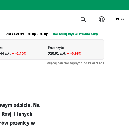
PL
cała Polska
20 lip
-
26 lip
Dostosuj wyświetlanie ceny
es
Pszenżyto
44 zł/t
-2.40%
710.91 zł/t
-0.96%
Więcej cen dostępnych po rejestracji
owym odbiciu. Na
Rosji i innych
rów pszenicy w