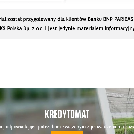
riał został przygotowany dla klientów Banku BNP PARIBA
KS Polska Sp. z o.o. i jest jedynie materiałem informacyjn
KREDYTOMAT
epiej odpowiadające potrzebom związanym z prowadzeniem i roz