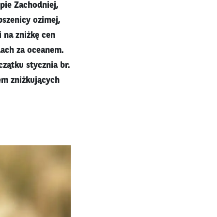
pie Zachodniej,
pszenicy ozimej,
i na zniżkę cen
łdach za oceanem.
zątku stycznia br.
em zniżkujących