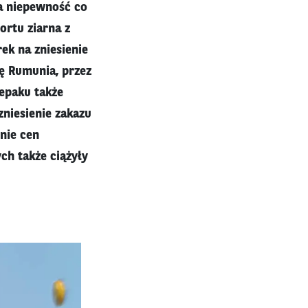
ca niepewność co
rtu ziarna z
ek na zniesienie
dę Rumunia, przez
zepaku także
zniesienie zakazu
nie cen
ch także ciążyły