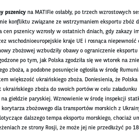
ny pszenicy
na MATIFie osłabły, po trzech wzrostowych se
anie konfliktu związane ze wstrzymaniem eksportu zbóż 
a cen pszenicy wzrosły w ostatnich dniach, gdy zakazy i
zez wschodnioeuropejskie kraje UE i rosnąca niepewność 
owy zbożowej wzbudziły obawy o ograniczenie eksportu z
odzone po tym, jak Polska zgodziła się we wtorek na zni
ego zboża, a podobne posunięcie ogłosiła w środę Rumuni
tem większość ukraińskiego zboża. Doniesienia, że Polska
t ukraińskiego zboża do swoich portów w celu załadunku 
a na giełdzie paryskiej. Wznowienie w środę inspekcji st
korytarza zbożowego dla transportów morskich z Ukrain
dotyczące dalszego tempa eksportu morskiego, chociaż u
żeniach ze strony Rosji, że może jej nie przedłużyć po 18