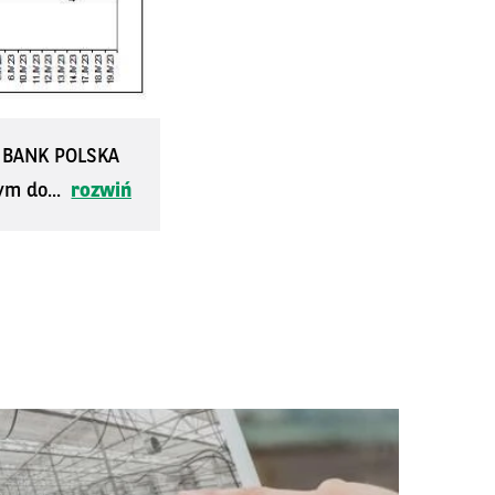
S BANK POLSKA
ym do...
rozwiń