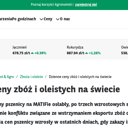
Poznaj korzyści Agronomist i
zarejestruj się!
rzenia
Po godzinach
Ceny
O nas
Jęczmień
Kukurydza
Owi
678.75 zł/t
+
0.39%
887.94 zł/t
+
1.26%
538.
od & Agro
Zboża i oleiste
Dzienne ceny zbóż i oleistych na świecie
ny zbóż i oleistych na świecie
y pszenicy na MATIFie osłabły, po trzech wzrostowych s
anie konfliktu związane ze wstrzymaniem eksportu zbóż 
a cen pszenicy wzrosły w ostatnich dniach, gdy zakazy 