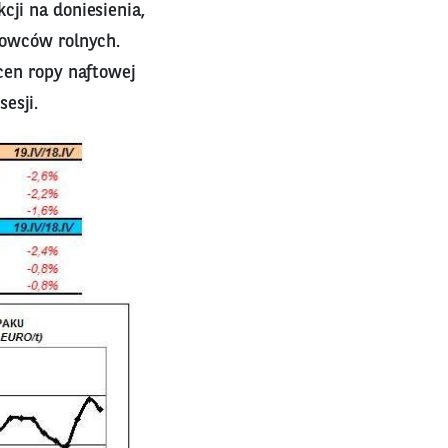
cji na doniesienia,
rowców rolnych.
 cen ropy naftowej
esji.