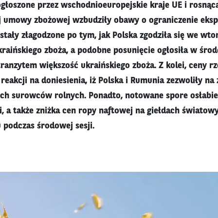
ogłoszone przez wschodnioeuropejskie kraje UE i rosną
j umowy zbożowej wzbudziły obawy o ograniczenie ekspo
stały złagodzone po tym, jak Polska zgodziła się we wtor
kraińskiego zboża, a podobne posunięcie ogłosiła w śro
tranzytem większość ukraińskiego zboża. Z kolei, ceny r
reakcji na doniesienia, iż Polska i Rumunia zezwoliły na 
ich surowców rolnych. Ponadto, notowane spore osłabie
i, a także zniżka cen ropy naftowej na giełdach światowy
 podczas środowej sesji.