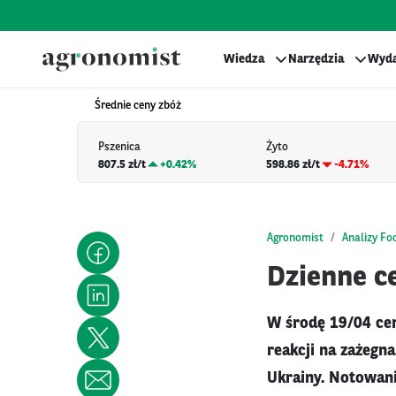
Wiedza
Narzędzia
Wyda
Średnie ceny zbóż
Pszenica
Żyto
807.5 zł/t
+
0.42%
598.86 zł/t
-4.71%
Agronomist
Analizy Fo
Dzienne ce
W środę 19/04 cen
reakcji na zażegn
Ukrainy. Notowani