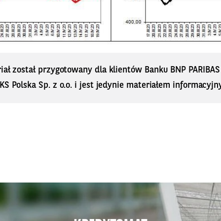
riał został przygotowany dla klientów Banku BNP PARIBA
KS Polska Sp. z o.o. i jest jedynie materiałem informacyjn