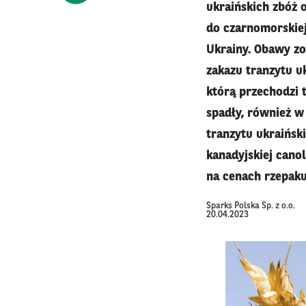
ukraińskich zbóż 
do czarnomorskie
Ukrainy. Obawy zo
zakazu tranzytu u
którą przechodzi 
spadły, również w 
tranzytu ukraińsk
kanadyjskiej canol
na cenach rzepaku
Sparks Polska Sp. z o.o.
20.04.2023