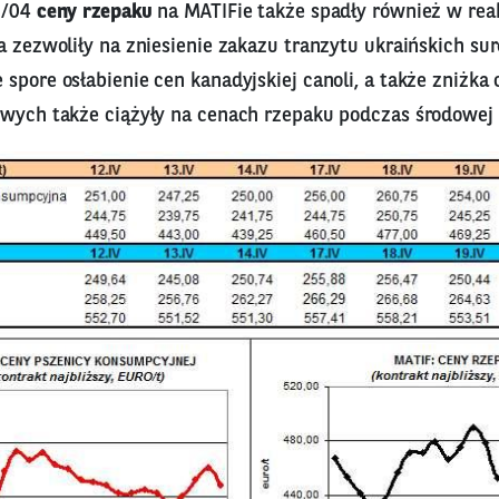
19/04
ceny rzepaku
na MATIFie także spadły również w reak
a zezwoliły na zniesienie zakazu tranzytu ukraińskich su
spore osłabienie cen kanadyjskiej canoli, a także zniżka
owych także ciążyły na cenach rzepaku podczas środowej s