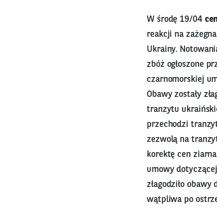
W środę 19/04
ce
reakcji na zażegn
Ukrainy. Notowani
zbóż ogłoszone pr
czarnomorskiej um
Obawy zostały złag
tranzytu ukraiński
przechodzi tranzy
zezwolą na tranzy
korektę cen ziarn
umowy dotyczącej 
złagodziło obawy 
wątpliwa po ostrze