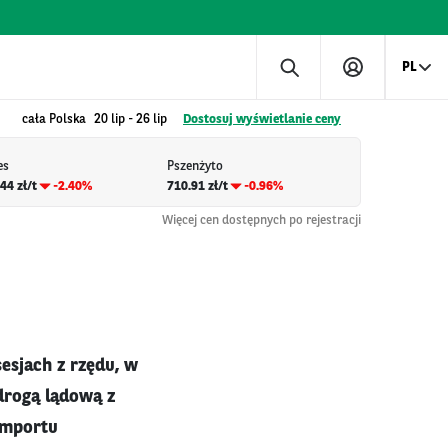
PL
cała Polska
20 lip
-
26 lip
Dostosuj wyświetlanie ceny
es
Pszenżyto
44 zł/t
-2.40%
710.91 zł/t
-0.96%
Więcej cen dostępnych po rejestracji
esjach z rzędu, w
drogą lądową z
importu