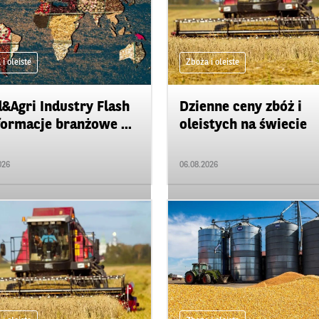
i oleiste
Zboża i oleiste
&Agri Industry Flash
Dzienne ceny zbóż i
formacje branżowe ...
oleistych na świecie
026
06.08.2026