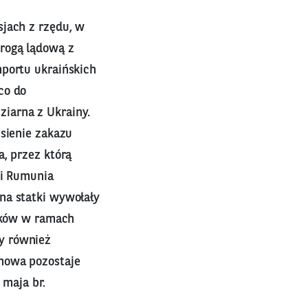
sjach z rzędu, w
drogą lądową z
mportu ukraińskich
co do
iarna z Ukrainy.
esienie zakazu
a, przez którą
 i Rumunia
na statki wywołały
atków w ramach
y również
mowa pozostaje
 maja br.