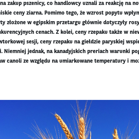
i na zakup pszenicy, co handlowcy uznali za reakcję na 
niskie ceny ziarna. Pomimo tego, że wzrost popytu wpły
rty złożone w egipskim przetargu głównie dotyczyły rosy
kurencyjnych cenach. Z kolei, ceny rzepaku także w nie
wtorkowej sesji, ceny rzepaku na giełdzie paryskiej wsp
li. Niemniej jednak, na kanadyjskich preriach warunki p
aw canoli ze względu na umiarkowane temperatury i mo