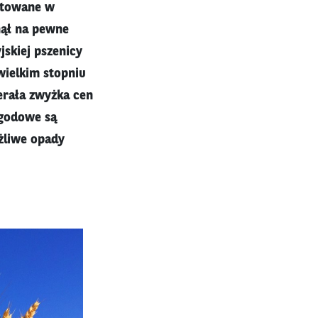
notowane w
nął na pewne
jskiej pszenicy
wielkim stopniu
ierała zwyżka cen
ogodowe są
żliwe opady