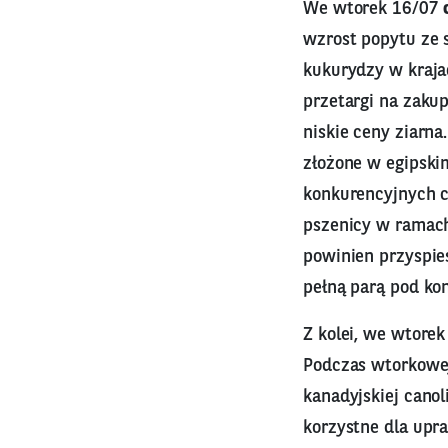
We wtorek 16/07
wzrost popytu ze 
kukurydzy w krajac
przetargi na zaku
niskie ceny ziarn
złożone w egipskim
konkurencyjnych ce
pszenicy w ramach
powinien przyspies
pełną parą pod ko
Z kolei, we wtore
Podczas wtorkowej 
kanadyjskiej canol
korzystne dla upr