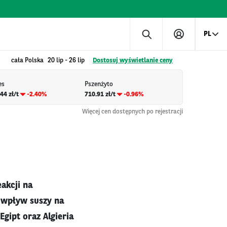
PL
cała Polska
20 lip
-
26 lip
Dostosuj wyświetlanie ceny
es
Pszenżyto
44 zł/t
-2.40%
710.91 zł/t
-0.96%
Więcej cen dostępnych po rejestracji
akcji na
 wpływ suszy na
gipt oraz Algieria