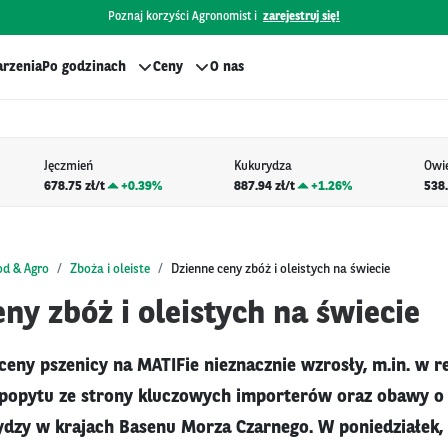
Poznaj korzyści Agronomist i
zarejestruj się!
rzenia
Po godzinach
Ceny
O nas
Jęczmień
Kukurydza
Owi
678.75 zł/t
+
0.39%
887.94 zł/t
+
1.26%
538.
od & Agro
Zboża i oleiste
Dzienne ceny zbóż i oleistych na świecie
ny zbóż i oleistych na świecie
eny pszenicy na MATIFie nieznacznie wzrosły, m.in. w re
popytu ze strony kluczowych importerów oraz obawy o
dzy w krajach Basenu Morza Czarnego. W poniedziałek, E