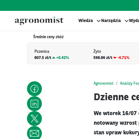
Wiedza
Narzędzia
Wyda
Średnie ceny zbóż
Pszenica
Żyto
807.5 zł/t
+
0.42%
598.86 zł/t
-4.71%
Agronomist
Analizy Fo
Dzienne ce
We wtorek 16/07 c
notowany wzrost 
stan upraw kukury