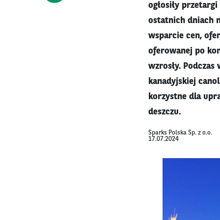
ogłosiły przetarg
ostatnich dniach 
wsparcie cen, ofe
oferowanej po kon
wzrosły. Podczas 
kanadyjskiej cano
korzystne dla upr
deszczu.
Sparks Polska Sp. z o.o.
17.07.2024