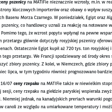
ceny pszenicy
na MATIFie nieznacznie wzrosły, m.in. w re
strony kluczowych importerów oraz obawy o wpływ susz
h Basenu Morza Czarnego. W poniedziałek, Egipt oraz Algi
p pszenicy, co handlowcy uznali za reakcję na notowane w
a. Pomimo tego, że wzrost popytu wpłynął na pewne wsparc
 przetargu głównie dotyczyły rosyjskiej pszenicy oferow
nach. Ostatecznie Egipt kupił aż 720 tys. ton rosyjskiej i 
 tego przetargu. We Francji spodziewany od środy okres
zyć zbiory pszenicy. Z kolei, w Niemczech, gdzie zbiory 
niec lipca, w tym tygodniu również prognozowano bardziej
k 16/07
ceny rzepaku
na MATIFie także w niewielkim stopn
sesji, ceny rzepaku na giełdzie paryskiej wspierała zwy
i. Niemniej jednak, na kanadyjskich preriach warunki po
aw canoli ze względu na umiarkowane temperatury i moż