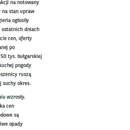
akcji na notowany
y na stan upraw
eria ogłosiły
 ostatnich dniach
ie cen, oferty
anej po
50 tys. bułgarskiej
 suchej pogody
pszenicy ruszą
 suchy okres.
iu wzrosły.
żka cen
godowe są
liwe opady