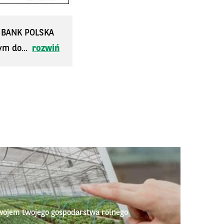
S BANK POLSKA
ym do...
rozwiń
wojem twojego gospodarstwa rolnego