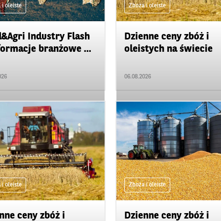
i oleiste
Zboża i oleiste
&Agri Industry Flash
Dzienne ceny zbóż i
formacje branżowe ...
oleistych na świecie
026
06.08.2026
i oleiste
Zboża i oleiste
nne ceny zbóż i
Dzienne ceny zbóż i