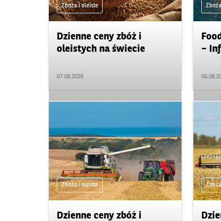
Zboża i oleiste
Zboża 
Dzienne ceny zbóż i
Food
oleistych na świecie
– In
07.08.2026
06.08.2
Zboża i oleiste
Zboża 
Dzienne ceny zbóż i
Dzie