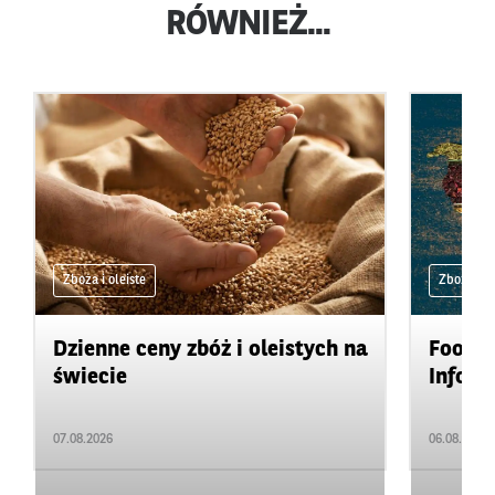
RÓWNIEŻ...
Zboża i oleiste
Zboża i ol
Dzienne ceny zbóż i oleistych na
Food&A
świecie
Inform
07.08.2026
06.08.2026