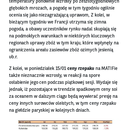
temperatury ponownie wzrosły po zeszłotygodniowych
głębokich mrozach, a pogodę w tym tygodniu ogólnie
ocenia się jako niezagrażającą uprawom, Z kolei, w
bieżącym tygodniu we Francji utrzyma się zimna
pogoda, a obawy uczestników rynku nadal skupiają się
na podmokłych warunkach w niektórych kluczowych
regionach uprawy zbóż w tym kraju, które wpłynęły na
ograniczenia areału zasiewów zbóż ozimych jesienią
ub.r.
Z kolei, w poniedziałek 15/01
ceny rzepaku
na MATIFie
także nieznacznie wzrosły, w reakcji na spore
osłabienie jego cen podczas piątkowej sesji. Wydaje się
jednak, iż pozostające w trendzie spadkowym ceny soi
za oceanem w dalszym ciągu będą wywierać presję na
ceny innych surowców oleistych, w tym ceny rzepaku
na giełdzie paryskiej w kolejnych dniach.