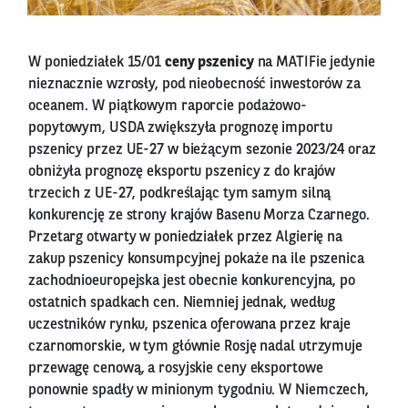
W poniedziałek 15/01
ceny pszenicy
na MATIFie jedynie
nieznacznie wzrosły, pod nieobecność inwestorów za
oceanem. W piątkowym raporcie podażowo-
popytowym, USDA zwiększyła prognozę importu
pszenicy przez UE-27 w bieżącym sezonie 2023/24 oraz
obniżyła prognozę eksportu pszenicy z do krajów
trzecich z UE-27, podkreślając tym samym silną
konkurencję ze strony krajów Basenu Morza Czarnego.
Przetarg otwarty w poniedziałek przez Algierię na
zakup pszenicy konsumpcyjnej pokaże na ile pszenica
zachodnioeuropejska jest obecnie konkurencyjna, po
ostatnich spadkach cen. Niemniej jednak, według
uczestników rynku, pszenica oferowana przez kraje
czarnomorskie, w tym głównie Rosję nadal utrzymuje
przewagę cenową, a rosyjskie ceny eksportowe
ponownie spadły w minionym tygodniu. W Niemczech,