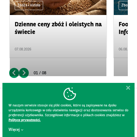
Zboża i oleiste
Zboża i ol
Dzienne ceny zbóż i oleistych na
Food&A
świecie
Inform
07.08.2026
06.08.2026
01 / 08
W naszym serwisie stosuje się pliki cookies, które są zapisywane na dysku
urządzenia końcowego w celu ułatwienia nawigacji oraz dostosowania serwisu do
preferencji użytkownika. Szczegółowe informacje o plikach cookies znajdziesz w
Polityce prywatności.
KONTAKT
Więcej
REGULAMIN STRONY