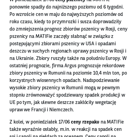
ponownie spadły do najniższego poziomu od 6 tygodni.
Po wzroście cen w maju do najwyższych poziomów od
roku czasu, kiedy to przymrozki i susza doprowadziły
do zmniejszenia prognoz zbiorów pszenicy w Rosji, ceny
pszenicy na MATIFie zaczęły słabnąć w związku z
postępującymi zbiorami pszenicy w USA i opadami
deszczu w suchych regionach uprawy pszenicy w Rosji i
na Ukrainie. Zbiory ruszyły także na południu Europy. W
ostatniej prognozie, firma Argus prognozuje rekordowe
zbiory pszenicy w Rumunii na poziomie 10,4 mln ton, po
korzystnych wiosennych opadach. Nadspodziewanie
wysokie zbiory pszenicy w Rumunii mogą w pewnym
stopniu zrównoważyć spodziewany spadek produkcji w
UE po tym, jak ulewne deszcze zakłóciły wegetację
upraw we Francji i Niemczech.
Z kolei, w poniedziałek 17/06
ceny rzepaku
na MATIFie
także wyraźnie osłabły, m.in. w reakcji na spadek cen
soi i canoli na giełdach za oceanem. Ceny canoli na