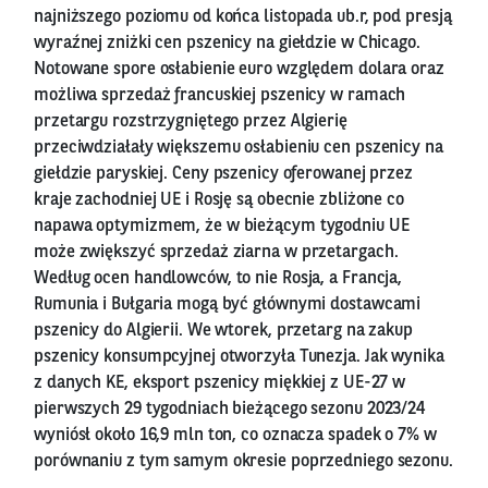
najniższego poziomu od końca listopada ub.r, pod presją
wyraźnej zniżki cen pszenicy na giełdzie w Chicago.
Notowane spore osłabienie euro względem dolara oraz
możliwa sprzedaż francuskiej pszenicy w ramach
przetargu rozstrzygniętego przez Algierię
przeciwdziałały większemu osłabieniu cen pszenicy na
giełdzie paryskiej. Ceny pszenicy oferowanej przez
kraje zachodniej UE i Rosję są obecnie zbliżone co
napawa optymizmem, że w bieżącym tygodniu UE
może zwiększyć sprzedaż ziarna w przetargach.
Według ocen handlowców, to nie Rosja, a Francja,
Rumunia i Bułgaria mogą być głównymi dostawcami
pszenicy do Algierii. We wtorek, przetarg na zakup
pszenicy konsumpcyjnej otworzyła Tunezja. Jak wynika
z danych KE, eksport pszenicy miękkiej z UE-27 w
pierwszych 29 tygodniach bieżącego sezonu 2023/24
wyniósł około 16,9 mln ton, co oznacza spadek o 7% w
porównaniu z tym samym okresie poprzedniego sezonu.