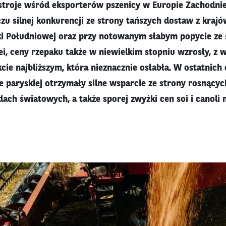
stroje wśród eksporterów pszenicy w Europie Zachodnie
zu silnej konkurencji ze strony tańszych dostaw z kraj
ki Południowej oraz przy notowanym słabym popycie ze
ei, ceny rzepaku także w niewielkim stopniu wzrosły, z 
cie najbliższym, która nieznacznie osłabła. W ostatnich 
ie paryskiej otrzymały silne wsparcie ze strony rosnący
dach światowych, a także sporej zwyżki cen soi i canoli 