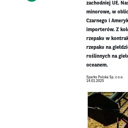
zachodniej UE. Na
minorowe, w oblic
Czarnego i Amery
importerów. Z kol
rzepaku w kontrak
rzepaku na giełdz
roślinnych na gieł
oceanem.
Sparks Polska Sp. z o.o.
14.01.2025