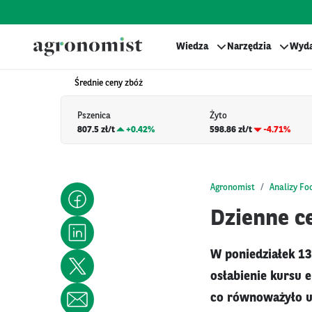
Wiedza
Narzędzia
Wyda
Średnie ceny zbóż
Pszenica
Żyto
807.5 zł/t
+
0.42%
598.86 zł/t
-4.71%
Agronomist
Analizy Fo
Dzienne ce
W poniedziałek 13
osłabienie kursu 
co równoważyło ut