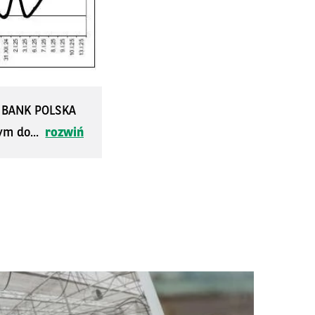
S BANK POLSKA
ym do...
rozwiń