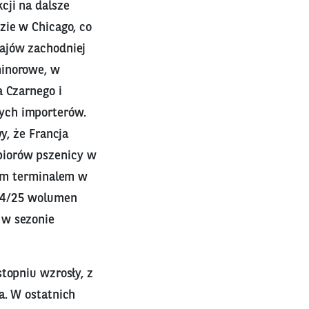
cji na dalsze
zie w Chicago, co
rajów zachodniej
minorowe, w
a Czarnego i
ych importerów.
y, że Francja
biorów pszenicy w
zym terminalem w
024/25 wolumen
 w sezonie
topniu wzrosły, z
a. W ostatnich