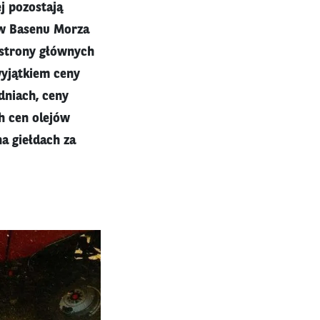
j pozostają
ów Basenu Morza
 strony głównych
wyjątkiem ceny
dniach, ceny
ch cen olejów
na giełdach za