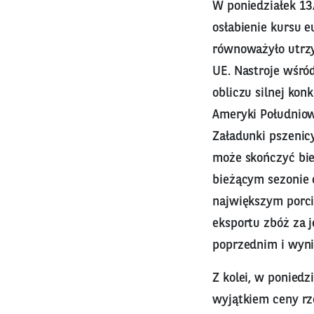
W poniedziałek 1
osłabienie kursu 
równoważyło utrzy
UE. Nastroje wśró
obliczu silnej kon
Ameryki Południow
Załadunki pszenicy
może skończyć bie
bieżącym sezonie 
największym porci
eksportu zbóż za 
poprzednim i wynie
Z kolei, w poniedz
wyjątkiem ceny rz