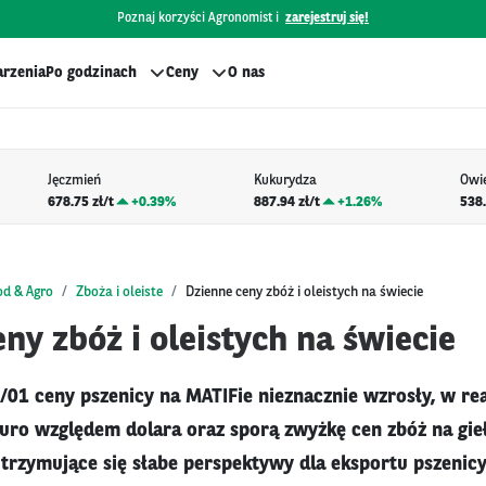
Poznaj korzyści Agronomist i
zarejestruj się!
rzenia
Po godzinach
Ceny
O nas
Jęczmień
Kukurydza
Owi
678.75 zł/t
+
0.39%
887.94 zł/t
+
1.26%
538.
od & Agro
Zboża i oleiste
Dzienne ceny zbóż i oleistych na świecie
ny zbóż i oleistych na świecie
/01 ceny pszenicy na MATIFie nieznacznie wzrosły, w rea
euro względem dolara oraz sporą zwyżkę cen zbóż na gie
rzymujące się słabe perspektywy dla eksportu pszenicy