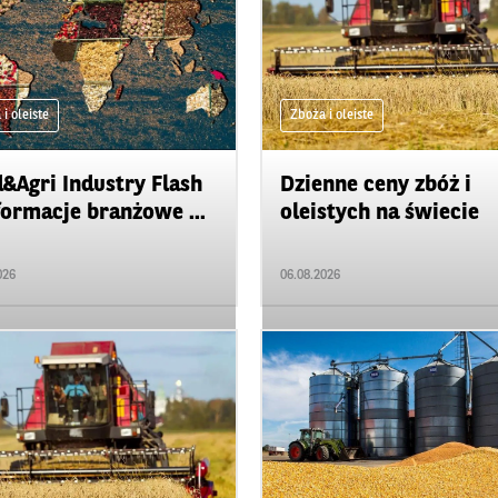
i oleiste
Zboża i oleiste
&Agri Industry Flash
Dzienne ceny zbóż i
formacje branżowe ...
oleistych na świecie
026
06.08.2026