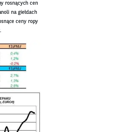
ony rosnących cen
anoli na giełdach
osnące ceny ropy
.