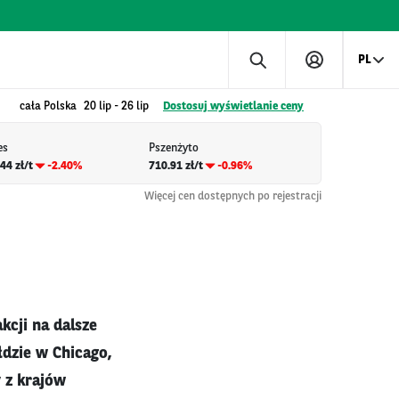
PL
cała Polska
20 lip
-
26 lip
Dostosuj wyświetlanie ceny
es
Pszenżyto
44 zł/t
-2.40%
710.91 zł/t
-0.96%
Więcej cen dostępnych po rejestracji
kcji na dalsze
łdzie w Chicago,
 z krajów