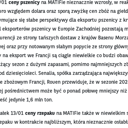
3/01
ceny pszenicy
na MATIFie nieznacznie wzrosły, w reak
euro względem dolara oraz sporą zwyżkę cen zbóż na giełd
mujące się słabe perspektywy dla eksportu pszenicy z k
d eksporterów pszenicy w Europie Zachodniej pozostają 
kurencji ze strony tańszych dostaw z krajów Basenu Morz
ej oraz przy notowanym słabym popycie ze strony główn
 na eksport we Francji są ciągle niewielkie co budzi obaw
żący sezon z dużymi zapasami, pomimo najmniejszych z
od dziesięcioleci. Senalia, spółka zarządzająca najwięks
e zbożowym Francji, Rouen przewiduje, że w sezonie 2
jej pośrednictwem może być o ponad połowę mniejszy niż
ść jedynie 1,6 mln ton.
iałek 13/01
ceny rzepaku
na MATIFie także w niewielkim s
epaku w kontrakcie najbliższym, która nieznacznie osłabł