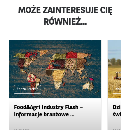
MOŻE ZAINTERESUJE CIĘ
RÓWNIEŻ...
Zboża i oleiste
Zboża i ol
Food&Agri Industry Flash –
Dzienn
Informacje branżowe ...
świeci