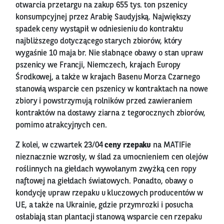
otwarcia przetargu na zakup 655 tys. ton pszenicy
konsumpcyjnej przez Arabię Saudyjską. Największy
spadek ceny wystąpił w odniesieniu do kontraktu
najbliższego dotyczącego starych zbiorów, który
wygaśnie 10 maja br. Nie słabnące obawy o stan upraw
pszenicy we Francji, Niemczech, krajach Europy
Środkowej, a także w krajach Basenu Morza Czarnego
stanowią wsparcie cen pszenicy w kontraktach na nowe
zbiory i powstrzymują rolników przed zawieraniem
kontraktów na dostawy ziarna z tegorocznych zbiorów,
pomimo atrakcyjnych cen.
Z kolei, w czwartek 23/04
ceny rzepaku
na MATIFie
nieznacznie wzrosły, w ślad za umocnieniem cen olejów
roślinnych na giełdach wywołanym zwyżką cen ropy
naftowej na giełdach światowych. Ponadto, obawy o
kondycję upraw rzepaku u kluczowych producentów w
UE, a także na Ukrainie, gdzie przymrozki i posucha
osłabiają stan plantacji stanową wsparcie cen rzepaku