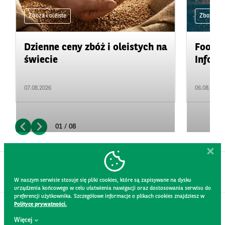
Zboża i oleiste
Zboża i ol
Dzienne ceny zbóż i oleistych na
Food&A
świecie
Inform
07.08.2026
06.08.2026
01 / 08
W naszym serwisie stosuje się pliki cookies, które są zapisywane na dysku
urządzenia końcowego w celu ułatwienia nawigacji oraz dostosowania serwisu do
preferencji użytkownika. Szczegółowe informacje o plikach cookies znajdziesz w
Polityce prywatności.
KONTAKT
Więcej
REGULAMIN STRONY