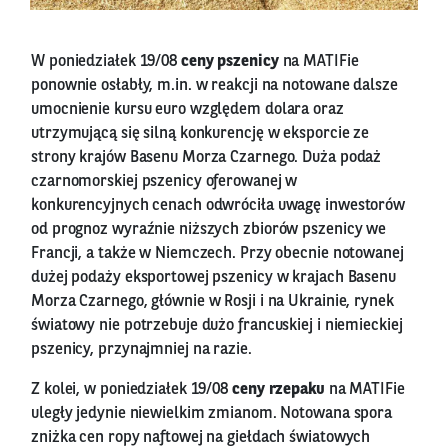
W poniedziałek 19/08
ceny pszenicy
na MATIFie
ponownie osłabły, m.in. w reakcji na notowane dalsze
umocnienie kursu euro względem dolara oraz
utrzymującą się silną konkurencję w eksporcie ze
strony krajów Basenu Morza Czarnego. Duża podaż
czarnomorskiej pszenicy oferowanej w
konkurencyjnych cenach odwróciła uwagę inwestorów
od prognoz wyraźnie niższych zbiorów pszenicy we
Francji, a także w Niemczech. Przy obecnie notowanej
dużej podaży eksportowej pszenicy w krajach Basenu
Morza Czarnego, głównie w Rosji i na Ukrainie, rynek
światowy nie potrzebuje dużo francuskiej i niemieckiej
pszenicy, przynajmniej na razie.
Z kolei, w poniedziałek 19/08
ceny rzepaku
na MATIFie
uległy jedynie niewielkim zmianom. Notowana spora
zniżka cen ropy naftowej na giełdach światowych