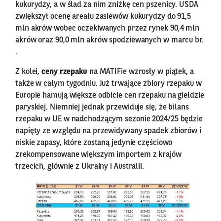
kukurydzy, a w ślad za nim zniżkę cen pszenicy. USDA
zwiększył ocenę areału zasiewów kukurydzy do 91,5
mln akrów wobec oczekiwanych przez rynek 90,4 mln
akrów oraz 90,0 mln akrów spodziewanych w marcu br.
.
Z kolei,
ceny rzepaku
na MATIFie wzrosły w piątek, a
także w całym tygodniu. Już trwające zbiory rzepaku w
Europie hamują większe odbicie cen rzepaku na giełdzie
paryskiej. Niemniej jednak przewiduje się, że bilans
rzepaku w UE w nadchodzącym sezonie 2024/25 będzie
napięty ze względu na przewidywany spadek zbiorów i
niskie zapasy, które zostaną jedynie częściowo
zrekompensowane większym importem z krajów
trzecich, głównie z Ukrainy i Australii.