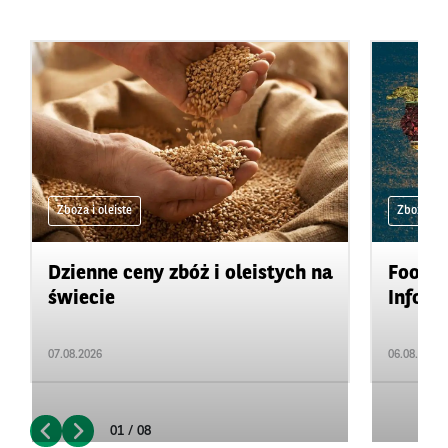
Zboża i oleiste
Zboża i ol
Dzienne ceny zbóż i oleistych na
Food&A
świecie
Inform
07.08.2026
06.08.2026
01 / 08