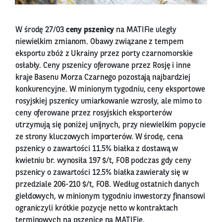
W środę 27/03
ceny pszenicy
na MATIFie uległy
niewielkim zmianom. Obawy związane z tempem
eksportu zbóż z Ukrainy przez porty czarnomorskie
osłabły. Ceny pszenicy oferowane przez Rosję i inne
kraje Basenu Morza Czarnego pozostają najbardziej
konkurencyjne. W minionym tygodniu, ceny eksportowe
rosyjskiej pszenicy umiarkowanie wzrosły, ale mimo to
ceny oferowane przez rosyjskich eksporterów
utrzymują się poniżej unijnych, przy niewielkim popycie
ze strony kluczowych importerów. W środę, cena
pszenicy o zawartości 11.5% białka z dostawą w
kwietniu br. wynosiła 197 $/t, FOB podczas gdy ceny
pszenicy o zawartości 12.5% białka zawierały się w
przedziale 206-210 $/t, FOB. Według ostatnich danych
giełdowych, w minionym tygodniu inwestorzy finansowi
ograniczyli krótkie pozycje netto w kontraktach
terminowych na pszenicę na MATIFie.