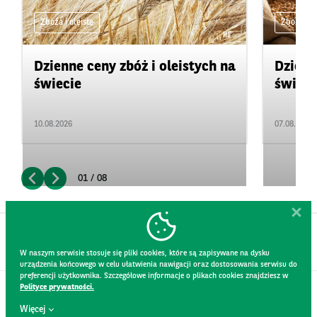
Zboża i oleiste
Zboża i ol
Dzienne ceny zbóż i oleistych na
Dzienn
świecie
świeci
10.08.2026
07.08.2026
01 / 08
W naszym serwisie stosuje się pliki cookies, które są zapisywane na dysku
urządzenia końcowego w celu ułatwienia nawigacji oraz dostosowania serwisu do
preferencji użytkownika. Szczegółowe informacje o plikach cookies znajdziesz w
Polityce prywatności.
KONTAKT
Więcej
REGULAMIN STRONY