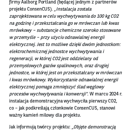
firmy Aalborg Portland (będącej jednym z partnerów
projektu ConsenCUS).
„Instalacja została
zaprojektowana w celu wychwytywania do 100 kg CO2
na godzinę i przekształcania go w mrówczan lub kwas
mrówkowy – substancje chemiczne szeroko stosowane
w przemyśle – przy użyciu odnawialnej energii
elektrycznej. Jest to możliwe dzięki dwóm jednostkom:
elektrochemicznej jednostce wychwytywania i
regeneracji, w której CO2 jest oddzielany od
przemysłowych gazów spalinowych, oraz drugiej
jednostce, w której jest on przekształcany w mrówczan
i kwas mrówkowy. Wykorzystanie odnawialnej energii
elektrycznej pomaga zmniejszyć ślad węglowy
procesów wychwytywania i konwersji”.
W marcu 2024 r.
instalacja demonstracyjna wychwyciła pierwszy CO2,
co – jak podkreślają członkowie ConsenCUS, stanowi
ważny kamień milowy dla projektu.
Jak informują twórcy projektu:
„Objęte demonstracją