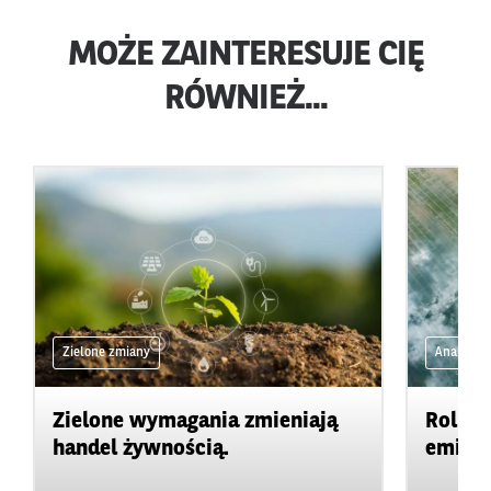
MOŻE ZAINTERESUJE CIĘ
RÓWNIEŻ...
Zielone zmiany
Analizy 
Zielone wymagania zmieniają
Rolnic
handel żywnością.
emisje 