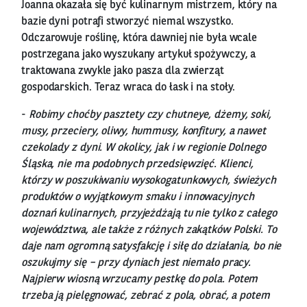
Joanna okazała się być kulinarnym mistrzem, który na
bazie dyni potrafi stworzyć niemal wszystko.
Odczarowuje roślinę, która dawniej nie była wcale
postrzegana jako wyszukany artykuł spożywczy, a
traktowana zwykle jako pasza dla zwierząt
gospodarskich. Teraz wraca do łask i na stoły.
-
Robimy choćby pasztety czy chutneye, dżemy, soki,
musy, przeciery, oliwy, hummusy, konfitury, a nawet
czekolady z dyni. W okolicy, jak i w regionie Dolnego
Śląska, nie ma podobnych przedsięwzięć. Klienci,
którzy w poszukiwaniu wysokogatunkowych, świeżych
produktów o wyjątkowym smaku i innowacyjnych
doznań kulinarnych, przyjeżdżają tu nie tylko z całego
województwa, ale także z różnych zakątków Polski. To
daje nam ogromną satysfakcję i siłę do działania, bo nie
oszukujmy się – przy dyniach jest niemało pracy.
Najpierw wiosną wrzucamy pestkę do pola. Potem
trzeba ją pielęgnować, zebrać z pola, obrać, a potem