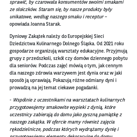
sprawić, by czarowała konsumentów swoimi smakami
ze słoiczków. Staram się, by nasze produkty były
unikatowe, według naszego smaku i receptur
–
opowiada Joanna Starak.
Dyniowy Zakątek należy do Europejskiej Sieci
Dziedzictwa Kulinarnego Dolnego Śląska. Od 2021 roku
gospodarze organizują warsztaty edukacyjne. Przyjmują
grupy z przedszkoli, szkół czy domów dziennego pobytu
dla seniorów. Podczas zajęć mówią o tym, jak cennym
dla naszego zdrowia warzywem jest dynia oraz w jaki
sposób ją uprawiają. Pokazują różne odmiany dyni i
prowadzą na jej temat ciekawe pogadanki.
-
Wspólnie z uczestnikami na warsztatach kulinarnych
przygotowujemy smakowite wypieki z dynią, które
uczestnicy zabierają do domu jako pyszną pamiątkę z
naszego zakątka. W ofercie mamy również zajęcia
rękodzielnicze, podczas których wydrążamy dynię i
przygotowujemy elementy dekoracyjne do domu.