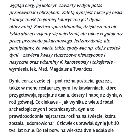
wygląd cery, jej koloryt. Zawarty w dyni potas
przeciwdziała obrzękom. Zaletą dyni jest także jej niska
kaloryczność (najmniej kaloryczna jest dynia
olbrzymia). Zawiera sporo błonnika, dzięki czemu nie
tylko dłużej czujemy się najedzeni, ale także regulujemy
pracę przewodu pokarmowego. Jedzmy dynię, ale
pamiętajmy, że warto także spożywać np. olej z pestek
dyni – zawiera kwasy tłuszczowe nienasycone i
nasycone oraz witaminy K, karotenoidy i tokoferole
–
wymienia lek. Med. Magdalena Twardosz.
Dynie coraz częściej – pod różną postacią, goszczą
także w menu restauracyjnym i w kawiarniach, które
przygotowują specjalne dania, desery i napoje z dynią w
roli głównej. Co ciekawe – jak wynika z wielu źródeł
archeologicznych i botanicznych, dynia to
prawdopodobnie najstarsza roślina na świecie, która
została „udomowiona”. Człowiek uprawiał dynię już 10
tys. lat p.n.e. Do tej pory, największą dynię udało się