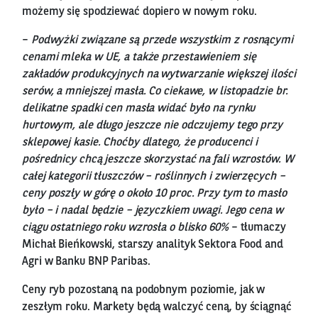
możemy się spodziewać dopiero w nowym roku.
–
Podwyżki związane są przede wszystkim z rosnącymi
cenami mleka w UE, a także przestawieniem się
zakładów produkcyjnych na wytwarzanie większej ilości
serów, a mniejszej masła. Co ciekawe, w listopadzie br.
delikatne spadki cen masła widać było na rynku
hurtowym, ale długo jeszcze nie odczujemy tego przy
sklepowej kasie. Choćby dlatego, że producenci i
pośrednicy chcą jeszcze skorzystać na fali wzrostów. W
całej kategorii tłuszczów – roślinnych i zwierzęcych –
ceny poszły w górę o około 10 proc. Przy tym to masło
było – i nadal będzie – języczkiem uwagi. Jego cena w
ciągu ostatniego roku wzrosła o blisko 60%
– tłumaczy
Michał Bieńkowski, starszy analityk Sektora Food and
Agri w Banku BNP Paribas.
Ceny ryb pozostaną na podobnym poziomie, jak w
zeszłym roku. Markety będą walczyć ceną, by ściągnąć