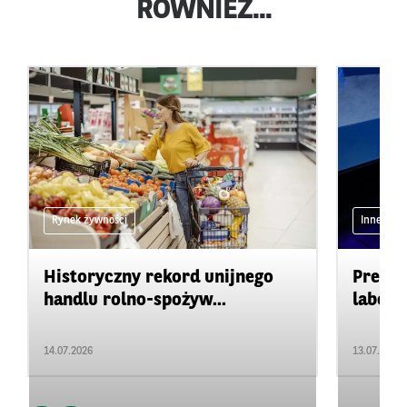
RÓWNIEŻ...
Rynek żywności
Inne
Historyczny rekord unijnego
Precyz
handlu rolno-spożyw...
labora
14.07.2026
13.07.2026