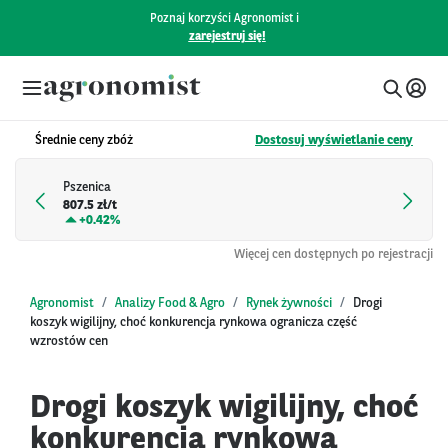
Poznaj korzyści Agronomist i
zarejestruj się!
Średnie ceny zbóż
Dostosuj wyświetlanie ceny
Pszenica
807.5 zł/t
+
0.42%
Więcej cen dostępnych po rejestracji
Agronomist
Analizy Food & Agro
Rynek żywności
Drogi
koszyk wigilijny, choć konkurencja rynkowa ogranicza część
wzrostów cen
Drogi koszyk wigilijny, choć
konkurencja rynkowa