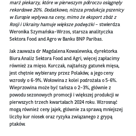
marż piekarzy, które w pierwszym półroczu osiągnęły
rekordowe 20%. Dodatkowo, niższa produkcja pszenicy
w Europie wpływa na ceny, mimo że eksport zbóż z
Rosji i Ukrainy hamuje większe podwyżki
– stwierdza
Weronika Szymańska–Wrzos, starsza analityczka
Sektora Food and Agro w Banku BNP Paribas.
Jak zauważa dr Magdalena Kowalewska, dyrektorka
Biura Analiz Sektora Food and Agri, więcej zapłacimy
również za mięso. Kurczak, najtańszy gatunek mięsa,
jest chętnie wybierany przez Polaków, a jego ceny
wzrosły o 6-9%. Wołowina z kolei podrożała o 5-6%.
Wieprzowina może być tańsza o 2–3%, głównie z
powodu sezonowych promocji i większej produkcji w
pierwszych trzech kwartałach 2024 roku. Wzrosnąć
mogą również ceny jajek, głównie za sprawą mniejszej
liczby kur niosek oraz ryzyka związanego z grypą
ptaków.