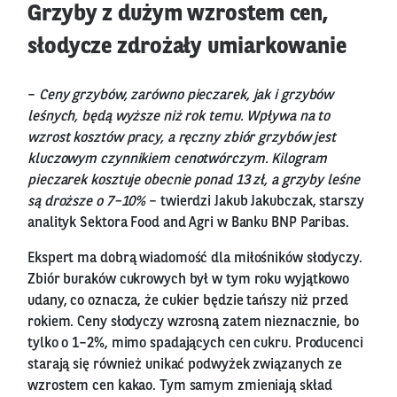
Grzyby z dużym wzrostem cen,
słodycze zdrożały umiarkowanie
–
Ceny grzybów, zarówno pieczarek, jak i grzybów
leśnych, będą wyższe niż rok temu. Wpływa na to
wzrost kosztów pracy, a ręczny zbiór grzybów jest
kluczowym czynnikiem cenotwórczym. Kilogram
pieczarek kosztuje obecnie ponad 13 zł, a grzyby leśne
są droższe o 7–10%
– twierdzi Jakub Jakubczak, starszy
analityk Sektora Food and Agri w Banku BNP Paribas.
Ekspert ma dobrą wiadomość dla miłośników słodyczy.
Zbiór buraków cukrowych był w tym roku wyjątkowo
udany, co oznacza, że cukier będzie tańszy niż przed
rokiem. Ceny słodyczy wzrosną zatem nieznacznie, bo
tylko o 1–2%, mimo spadających cen cukru. Producenci
starają się również unikać podwyżek związanych ze
wzrostem cen kakao. Tym samym zmieniają skład