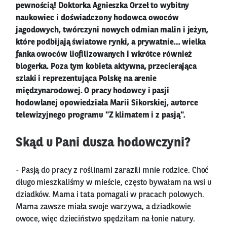
pewnością! Doktorka Agnieszka Orzeł to wybitny
naukowiec i doświadczony hodowca owoców
jagodowych, twórczyni nowych odmian malin i jeżyn,
które podbijają światowe rynki, a prywatnie… wielka
fanka owoców liofilizowanych i wkrótce również
blogerka. Poza tym kobieta aktywna, przecierająca
szlaki i reprezentująca Polskę na arenie
międzynarodowej. O pracy hodowcy i pasji
hodowlanej opowiedziała Marii Sikorskiej, autorce
telewizyjnego programu "Z klimatem i z pasją".
Skąd u Pani dusza hodowczyni?
- Pasją do pracy z roślinami zarazili mnie rodzice. Choć
długo mieszkaliśmy w mieście, często bywałam na wsi u
dziadków. Mama i tata pomagali w pracach polowych.
Mama zawsze miała swoje warzywa, a dziadkowie
owoce, więc dzieciństwo spędziłam na łonie natury.