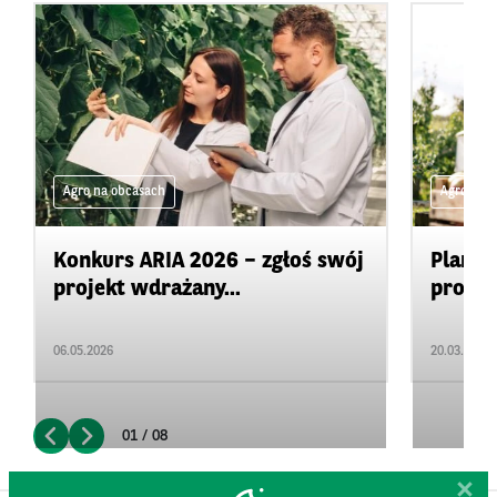
Agro na obcasach
Agro na 
Konkurs ARIA 2026 – zgłoś swój
Plan d
projekt wdrażany...
promow
06.05.2026
20.03.2026
01 / 08