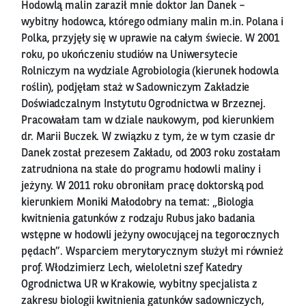
Hodowlą malin zaraził mnie doktor Jan Danek –
wybitny hodowca, którego odmiany malin m.in. Polana i
Polka, przyjęły się w uprawie na całym świecie. W 2001
roku, po ukończeniu studiów na Uniwersytecie
Rolniczym na wydziale Agrobiologia (kierunek hodowla
roślin), podjęłam staż w Sadowniczym Zakładzie
Doświadczalnym Instytutu Ogrodnictwa w Brzeznej.
Pracowałam tam w dziale naukowym, pod kierunkiem
dr. Marii Buczek. W związku z tym, że w tym czasie dr
Danek został prezesem Zakładu, od 2003 roku zostałam
zatrudniona na stałe do programu hodowli maliny i
jeżyny. W 2011 roku obroniłam pracę doktorską pod
kierunkiem Moniki Małodobry na temat: „Biologia
kwitnienia gatunków z rodzaju Rubus jako badania
wstępne w hodowli jeżyny owocującej na tegorocznych
pędach”. Wsparciem merytorycznym służył mi również
prof. Włodzimierz Lech, wieloletni szef Katedry
Ogrodnictwa UR w Krakowie, wybitny specjalista z
zakresu biologii kwitnienia gatunków sadowniczych,