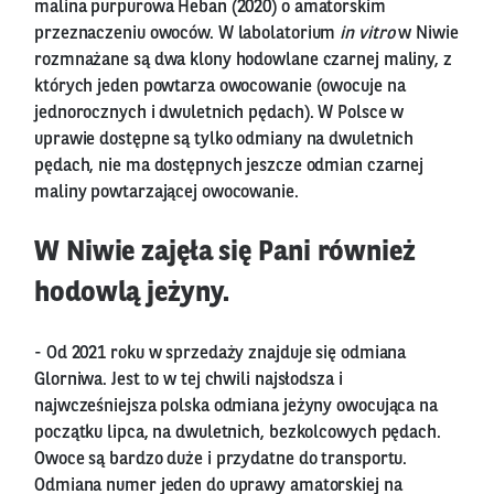
malina purpurowa Heban (2020) o amatorskim
przeznaczeniu owoców. W labolatorium
in vitro
w Niwie
rozmnażane są dwa klony hodowlane czarnej maliny, z
których jeden powtarza owocowanie (owocuje na
jednorocznych i dwuletnich pędach). W Polsce w
uprawie dostępne są tylko odmiany na dwuletnich
pędach, nie ma dostępnych jeszcze odmian czarnej
maliny powtarzającej owocowanie.
W Niwie zajęła się Pani również
hodowlą jeżyny.
- Od 2021 roku w sprzedaży znajduje się odmiana
Glorniwa. Jest to w tej chwili najsłodsza i
najwcześniejsza polska odmiana jeżyny owocująca na
początku lipca, na dwuletnich, bezkolcowych pędach.
Owoce są bardzo duże i przydatne do transportu.
Odmiana numer jeden do uprawy amatorskiej na