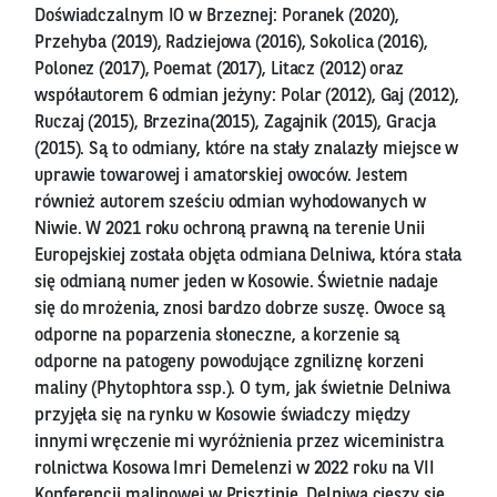
Doświadczalnym IO w Brzeznej: Poranek (2020),
Przehyba (2019), Radziejowa (2016), Sokolica (2016),
Polonez (2017), Poemat (2017), Litacz (2012) oraz
współautorem 6 odmian jeżyny: Polar (2012), Gaj (2012),
Ruczaj (2015), Brzezina(2015), Zagajnik (2015), Gracja
(2015). Są to odmiany, które na stały znalazły miejsce w
uprawie towarowej i amatorskiej owoców. Jestem
również autorem sześciu odmian wyhodowanych w
Niwie. W 2021 roku ochroną prawną na terenie Unii
Europejskiej została objęta odmiana Delniwa, która stała
się odmianą numer jeden w Kosowie. Świetnie nadaje
się do mrożenia, znosi bardzo dobrze suszę. Owoce są
odporne na poparzenia słoneczne, a korzenie są
odporne na patogeny powodujące zgniliznę korzeni
maliny (Phytophtora ssp.). O tym, jak świetnie Delniwa
przyjęła się na rynku w Kosowie świadczy między
innymi wręczenie mi wyróżnienia przez wiceministra
rolnictwa Kosowa Imri Demelenzi w 2022 roku na VII
Konferencji malinowej w Prisztinie. Delniwa cieszy się