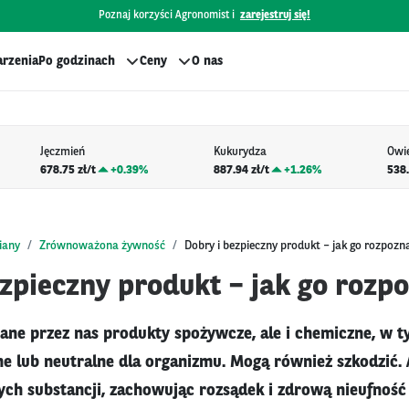
Poznaj korzyści Agronomist i
zarejestruj się!
rzenia
Po godzinach
Ceny
O nas
Jęczmień
Kukurydza
Owi
678.75 zł/t
+
0.39%
887.94 zł/t
+
1.26%
538.
iany
Zrównoważona żywność
Dobry i bezpieczny produkt – jak go rozpozn
ezpieczny produkt – jak go rozp
ane przez nas produkty spożywcze, ale i chemiczne, w t
e lub neutralne dla organizmu. Mogą również szkodzić. A
ych substancji, zachowując rozsądek i zdrową nieufność 