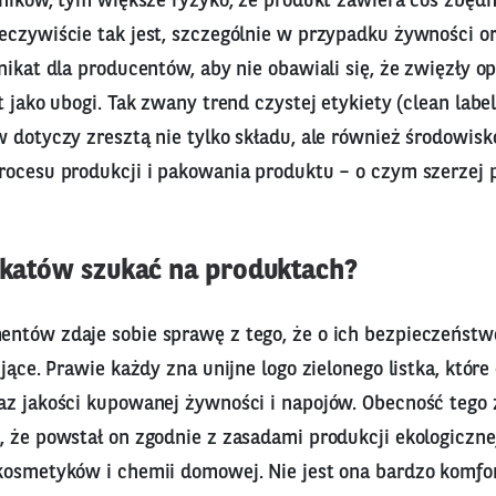
dników, tym większe ryzyko, że produkt zawiera coś zbęd
eczywiście tak jest, szczególnie w przypadku żywności o
nikat dla producentów, aby nie obawiali się, że zwięzły 
t jako ubogi. Tak zwany trend czystej etykiety (clean labe
w dotyczy zresztą nie tylko składu, ale również środowis
rocesu produkcji i pakowania produktu – o czym szerzej p
fikatów szukać na produktach?
ntów zdaje sobie sprawę z tego, że o ich bezpieczeństw
ujące. Prawie każdy zna unijne logo zielonego listka, któr
az jakości kupowanej żywności i napojów. Obecność tego
 że powstał on zgodnie z zasadami produkcji ekologicznej
kosmetyków i chemii domowej. Nie jest ona bardzo komfo