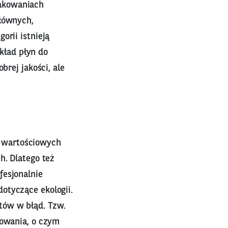
pakowaniach
głównych,
orii istnieją
ykład płyn do
brej jakości, ale
 wartościowych
h. Dlatego też
fesjonalnie
otyczące ekologii.
tów w błąd. Tzw.
lowania, o czym