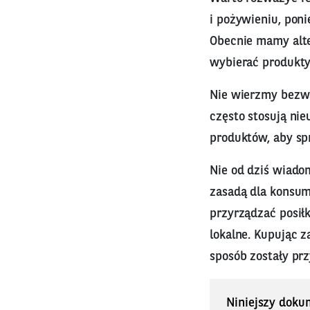
i pożywieniu, pon
Obecnie mamy alte
wybierać produkty 
Nie wierzmy bezw
często stosują ni
produktów, aby sp
Nie od dziś wiado
zasadą dla konsum
przyrządzać posił
lokalne. Kupując z
sposób zostały pr
Niniejszy doku