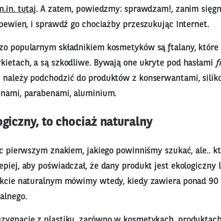
m.in. tutaj
. A zatem, powiedzmy: sprawdzam!, zanim sięgn
 pewien, i sprawdź go chociażby przeszukując Internet.
zo popularnym składnikiem kosmetyków są ftalany, które 
kietach, a są szkodliwe. Bywają one ukryte pod hasłami
f
e należy podchodzić do produktów z konserwantami, silik
inami, parabenami, aluminium.
logiczny, to chociaż naturalny
ęc pierwszym znakiem, jakiego powinniśmy szukać, ale.. któ
piej, aby poświadczał, że dany produkt jest ekologiczny 
ukcie naturalnym mówimy wtedy, kiedy zawiera ponad 90 
alnego.
zygnację z plastiku, zarówno w kosmetykach, produktach