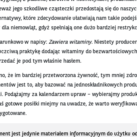
ieważ jego szkodliwe cząsteczki przedostają się do naszy
rnatywy, które zdecydowanie ułatwiają nam takie podejśc
dla niemowląt, gdyż spełniają one dużo bardziej restryk
arunkowo w napisy:
Zawiera witaminy
. Niestety produce
euczciwą praktykę dodając witaminy do bezwartościowych
rzedać je pod tym właśnie hasłem.
mo, że im bardziej przetworzona żywność, tym mniej zdr
entów jest to, aby bazować na jednoskładnikowych produ
ki. Podążajmy za kalendarzem upraw – wybierajmy produ
aś gotowe posiłki miejmy na uwadze, że warto weryfikowa
zygotowane.
ment jest jedynie materiałem informacyjnym do użytku od