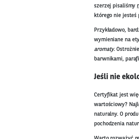
szerzej pisaliśmy
którego nie jesteś
Przykładowo, bard
wymieniane na ety
aromaty.
Ostrożni
barwnikami, paraf
Jeśli nie eko
Certyfikat jest wi
wartościowy? Najle
naturalny. O prod
pochodzenia natur
Warto rozważyć re