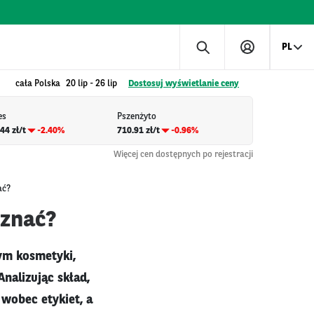
PL
cała Polska
20 lip
-
26 lip
Dostosuj wyświetlanie ceny
es
Pszenżyto
44 zł/t
-2.40%
710.91 zł/t
-0.96%
Więcej cen dostępnych po rejestracji
ać?
oznać?
ym kosmetyki,
nalizując skład,
wobec etykiet, a