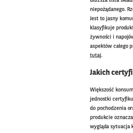
dłuższa lista skła
niepożądanego. Rz
Jest to jasny komu
klasyfikuje produk
żywności i napojó
aspektów całego p
tutaj
.
Jakich certy
Większość konsume
jednostki certyfik
do pochodzenia or
produkcie oznacza,
wygląda sytuacja 