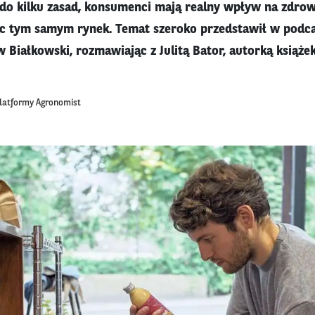
ę do kilku zasad, konsumenci mają realny wpływ na zdrow
jąc tym samym rynek. Temat szeroko przedstawił w podca
w Białkowski, rozmawiając z Julitą Bator, autorką książ
platformy Agronomist