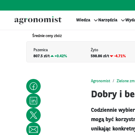
Wiedza
Narzędzia
Wyda
Średnie ceny zbóż
Pszenica
Żyto
807.5 zł/t
+
0.42%
598.86 zł/t
-4.71%
Agronomist
Zielone zm
Dobry i b
Codziennie wybier
mogą być korzystn
unikając konkretn