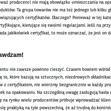
eważ producenci nie mają obowiązku umieszczania na o
oduktów. Ta grupa towarów nie ma też jednego lub kilku 
wiązujących certyfikatów. Dlaczego? Ponieważ w tej kateg
rtyfikujące, kierujące się swoimi regulacjami. Jeśli na prz
da jakikolwiek certyfikat, to może oznaczać, że jest on do
rawdzam!
entu nie zawsze powinno cieszyć. Czasem bowiem wśród
ę te, które bazują na sztucznych, niezdrowych składnikac
w z certyfikatem, nie wierzmy bezgranicznie w każdy pro
ek na opakowaniu. Na szczególną uwagę zasługują hasła d
ę na rynku wielu producentów próbuje wprowadzać klien
 się praktyką na tyle powszechną, że aż trudną do kontro