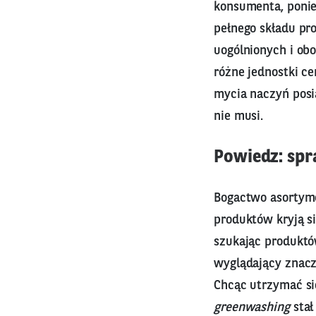
konsumenta, poni
pełnego składu pr
uogólnionych i obo
różne jednostki ce
mycia naczyń posia
nie musi.
Powiedz: sp
Bogactwo asortym
produktów kryją si
szukając produktó
wyglądający znacz
Chcąc utrzymać si
greenwashing
stał