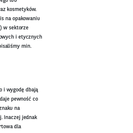
nego lub
raz kosmetyków.
opis na opakowaniu
l) w sektorze
kowych i etycznych
isaliśmy min.
o i wygodę dbają
e daje pewność co
 znaku na
. Inaczej jednak
rtowa dla