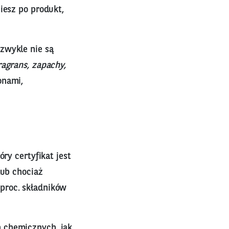
iesz po produkt,
zwykle nie są
ragrans, zapachy,
onami,
ry certyfikat jest
lub chociaż
proc. składników
 chemicznych, jak