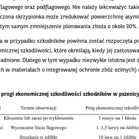
flagowego oraz podflagowego. Nie należy lekceważyć taki
czona skrzypionka może zredukować powierzchnię asymila
 tym samym zmniejszenie plonowania zboża o około 30%.
a w przypadku szkodników powinna zostać rozpoczęta po
icznej szkodliwości, które określają, kiedy jej zastosowan
adnione. Dlatego w tym wypadku niezwykle istotna jest 
h w materiałach o integrowanej ochronie zbóż ozimych) 
 progi ekonomicznej szkodliwości szkodników w pszenic