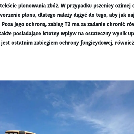
ntekście plonowania zbóż. W przypadku pszenicy ozimej
orzenie plonu, dlatego należy dążyć do tego, aby jak na
 Poza jego ochroną, zabieg T2 ma za zadanie chronić rów
także posiadające istotny wpływ na ostateczny wynik up
 jest ostatnim zabiegiem ochrony fungicydowej, równie