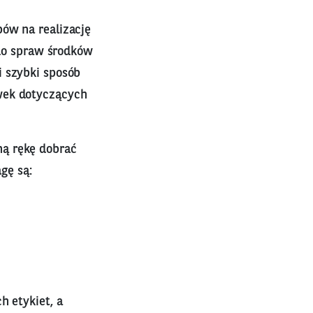
bów na realizację
 do spraw środków
i szybki sposób
wek dotyczących
ną rękę dobrać
gę są:
h etykiet, a