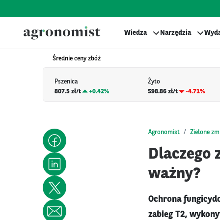
Wiedza
Narzędzia
Wyda
Średnie ceny zbóż
Pszenica
Żyto
807.5 zł/t
+
0.42%
598.86 zł/t
-4.71%
Agronomist
Zielone zm
Dlaczego 
ważny?
Ochrona fungicydo
zabieg T2, wykonyw