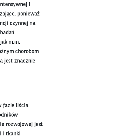
ntensywnej i
zające, ponieważ
ncji czynnej na
 badań
jak m.in.
 różnym chorobom
a jest znacznie
fazie liścia
kodników
e rozwojowej jest
 i tkanki