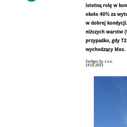
istotną rolę w ko
około 40% za wytw
w dobrej kondycji.
niższych warstw (
przypadku, gdy T2
wychodzący kłos.
SatAgro Sp. z o.o.
14.02.2023