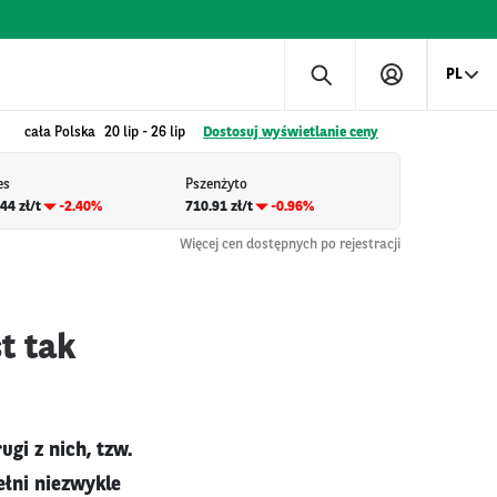
PL
cała Polska
20 lip
-
26 lip
Dostosuj wyświetlanie ceny
es
Pszenżyto
44 zł/t
-2.40%
710.91 zł/t
-0.96%
Więcej cen dostępnych po rejestracji
t tak
gi z nich, tzw.
ełni niezwykle