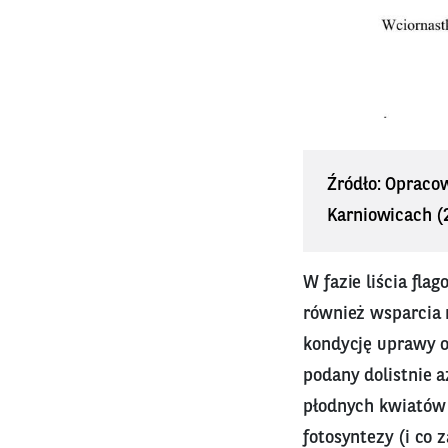
Źródło: Opraco
Karniowicach (2
W fazie liścia fla
również wsparcia 
kondycję uprawy o
podany dolistnie a
płodnych kwiatów 
fotosyntezy (i co 