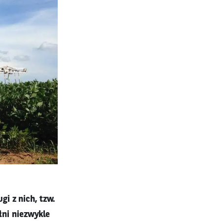
i z nich, tzw.
łni niezwykle