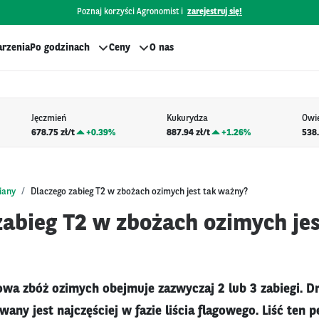
Poznaj korzyści Agronomist i
zarejestruj się!
rzenia
Po godzinach
Ceny
O nas
Jęczmień
Kukurydza
Owi
678.75 zł/t
+
0.39%
887.94 zł/t
+
1.26%
538.
iany
Dlaczego zabieg T2 w zbożach ozimych jest tak ważny?
zabieg T2 w zbożach ozimych jes
wa zbóż ozimych obejmuje zazwyczaj 2 lub 3 zabiegi. Dru
any jest najczęściej w fazie liścia flagowego. Liść ten p