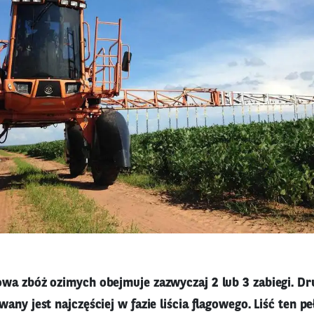
wa zbóż ozimych obejmuje zazwyczaj 2 lub 3 zabiegi. Drug
any jest najczęściej w fazie liścia flagowego. Liść ten pe