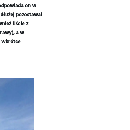
 odpowiada on w
jdłużej pozostawał
nież liście z
rawy), a w
ż wkrótce