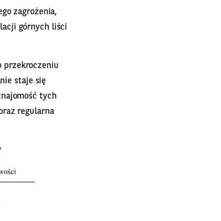
ego zagrożenia,
cji górnych liści
 przekroczeniu
ie staje się
znajomość tych
oraz regularna
y