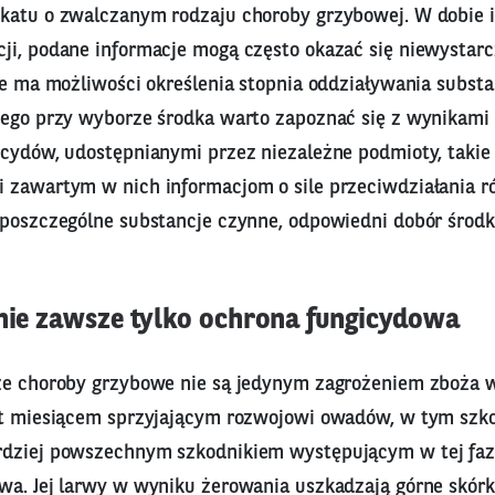
katu o zwalczanym rodzaju choroby grzybowej. W dobie i
ji, podane informacje mogą często okazać się niewystarc
ie ma możliwości określenia stopnia oddziaływania substa
tego przy wyborze środka warto zapoznać się z wynikami
cydów, udostępnianymi przez niezależne podmioty, takie 
 zawartym w nich informacjom o sile przeciwdziałania
 poszczególne substancje czynne, odpowiedni dobór środk
 nie zawsze tylko ochrona fungicydowa
że choroby grzybowe nie są jedynym zagrożeniem zboża w 
st miesiącem sprzyjającym rozwojowi owadów, w tym sz
dziej powszechnym szkodnikiem występującym w tej fazi
wa. Jej larwy w wyniku żerowania uszkadzają górne skórki