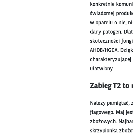
konkretnie komuni
świadomej produkc
w oparciu o nie, n
dany patogen. Dla
skuteczności fungi
AHDB/HGCA. Dzięki
charakteryzującej
ułatwiony.
Zabieg T2 to
Należy pamiętać, 
flagowego. Maj je
zbożowych. Najbar
skrzypionka zbożo