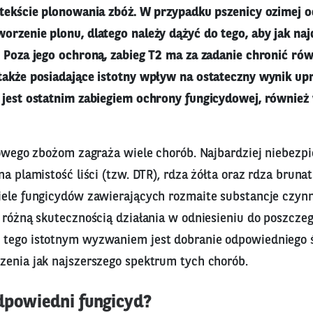
ntekście plonowania zbóż. W przypadku pszenicy ozimej
orzenie plonu, dlatego należy dążyć do tego, aby jak naj
 Poza jego ochroną, zabieg T2 ma za zadanie chronić równ
także posiadające istotny wpływ na ostateczny wynik up
 jest ostatnim zabiegiem ochrony fungicydowej, również
gowego zbożom zagraża wiele chorób. Najbardziej niebezp
na plamistość liści (tzw. DTR), rdza żółta oraz rdza bruna
iele fungicydów zawierających rozmaite substancje czynn
ę różną skutecznością działania w odniesieniu do poszcze
tego istotnym wyzwaniem jest dobranie odpowiedniego ś
zenia jak najszerszego spektrum tych chorób.
dpowiedni fungicyd?