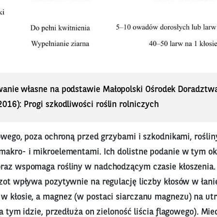
wanie własne na podstawie Małopolski Ośrodek Doradztw
016): Progi szkodliwości roślin rolniczych
gowego, poza ochroną przed grzybami i szkodnikami, rośli
makro- i mikroelementami. Ich dolistne podanie w tym ok
raz wspomaga rośliny w nadchodzącym czasie kłoszenia. 
zot wpływa pozytywnie na regulację liczby kłosów w łanie
w kłosie, a magnez (w postaci siarczanu magnezu) na ut
za tym idzie, przedłuża on zieloność liścia flagowego). Mi