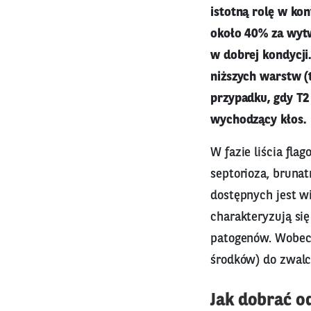
istotną rolę w ko
około 40% za wytw
w dobrej kondycji.
niższych warstw (
przypadku, gdy T2
wychodzący kłos.
W fazie liścia fla
septorioza, brunat
dostępnych jest w
charakteryzują si
patogenów. Wobec 
środków) do zwalc
Jak dobrać o