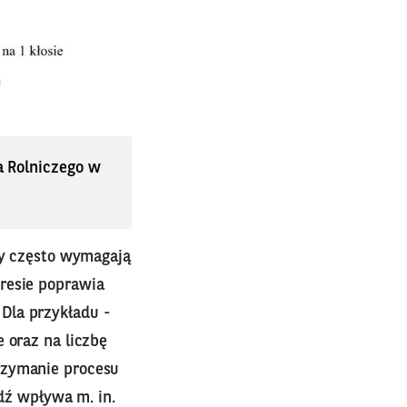
a Rolniczego w
ny często wymagają
resie poprawia
Dla przykładu -
 oraz na liczbę
rzymanie procesu
edź wpływa m. in.