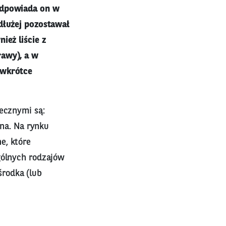
 odpowiada on w
dłużej pozostawał
ież liście z
rawy), a w
 wkrótce
iecznymi są:
tna. Na rynku
e, które
gólnych rodzajów
rodka (lub