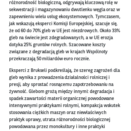
różnorodność biologiczną, odgrywają kluczową rolę w
sekwestracji i magazynowaniu dwutlenku węgla oraz w
zapewnieniu wielu usług ekosystemowych. Tymczasem,
jak wskazują eksperci Komisji Europejskiej, szacuje się,
że od 60 do 70% gleb w UE jest niezdrowych. Około 33%
gleb na świecie jest zdegradowanych, a w UE erozja
dotyka 25% gruntów rolnych. Szacowane koszty
związane z degradacją gleb w krajach Wspólnoty
przekraczają 50 miliardów euro rocznie.
Eksperci z Brukseli podkreślają, że szereg zagrożeń dla
gleb wynika z prowadzenia działalności rolniczej i
presji, aby sprostać rosnącemu zapotrzebowaniu na
żywność. Glebom grożą między innymi: degradacja i
spadek zawartości materii organicznej powodowane
intensywnymi praktykami rolnymi, kompakcja wskutek
stosowania ciężkich maszyn oraz niewłaściwych
praktyk uprawy, utrata różnorodności biologicznej
powodowana przez monokultury i inne praktyki