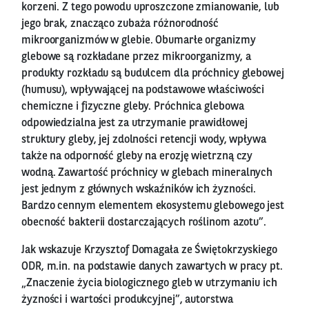
korzeni. Z tego powodu uproszczone zmianowanie, lub
jego brak, znacząco zubaża różnorodność
mikroorganizmów w glebie. Obumarłe organizmy
glebowe są rozkładane przez mikroorganizmy, a
produkty rozkładu są budulcem dla próchnicy glebowej
(humusu), wpływającej na podstawowe właściwości
chemiczne i fizyczne gleby. Próchnica glebowa
odpowiedzialna jest za utrzymanie prawidłowej
struktury gleby, jej zdolności retencji wody, wpływa
także na odporność gleby na erozję wietrzną czy
wodną. Zawartość próchnicy w glebach mineralnych
jest jednym z głównych wskaźników ich żyzności.
Bardzo cennym elementem ekosystemu glebowego jest
obecność bakterii dostarczających roślinom azotu”.
Jak wskazuje Krzysztof Domagała ze Świętokrzyskiego
ODR, m.in. na podstawie danych zawartych w pracy pt.
„Znaczenie życia biologicznego gleb w utrzymaniu ich
żyzności i wartości produkcyjnej”, autorstwa