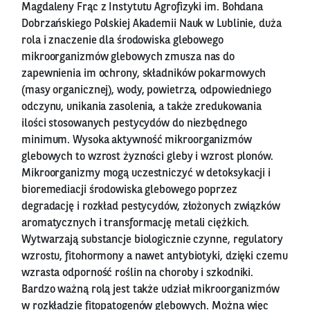
Magdaleny Frąc z Instytutu Agrofizyki im. Bohdana
Dobrzańskiego Polskiej Akademii Nauk w Lublinie, duża
rola i znaczenie dla środowiska glebowego
mikroorganizmów glebowych zmusza nas do
zapewnienia im ochrony, składników pokarmowych
(masy organicznej), wody, powietrza, odpowiedniego
odczynu, unikania zasolenia, a także zredukowania
ilości stosowanych pestycydów do niezbędnego
minimum. Wysoka aktywność mikroorganizmów
glebowych to wzrost żyzności gleby i wzrost plonów.
Mikroorganizmy mogą uczestniczyć w detoksykacji i
bioremediacji środowiska glebowego poprzez
degradację i rozkład pestycydów, złożonych związków
aromatycznych i transformację metali ciężkich.
Wytwarzają substancje biologicznie czynne, regulatory
wzrostu, fitohormony a nawet antybiotyki, dzięki czemu
wzrasta odporność roślin na choroby i szkodniki.
Bardzo ważną rolą jest także udział mikroorganizmów
w rozkładzie fitopatogenów glebowych. Można więc