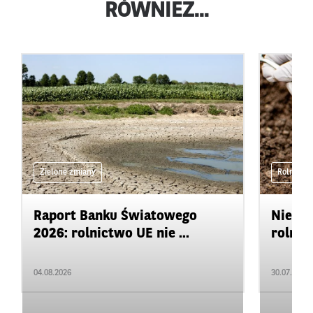
RÓWNIEŻ...
Zielone zmiany
Rolnictwo
Raport Banku Światowego
Niedo
2026: rolnictwo UE nie ...
rolnic
04.08.2026
30.07.2026