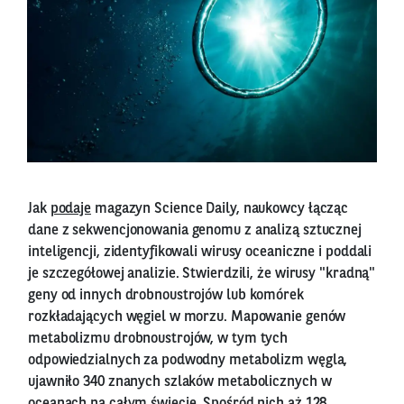
Jak
podaje
magazyn Science Daily, naukowcy łącząc
dane z sekwencjonowania genomu z analizą sztucznej
inteligencji, zidentyfikowali wirusy oceaniczne i poddali
je szczegółowej analizie. Stwierdzili, że wirusy "kradną"
geny od innych drobnoustrojów lub komórek
rozkładających węgiel w morzu. Mapowanie genów
metabolizmu drobnoustrojów, w tym tych
odpowiedzialnych za podwodny metabolizm węgla,
ujawniło 340 znanych szlaków metabolicznych w
oceanach na całym świecie. Spośród nich aż 128