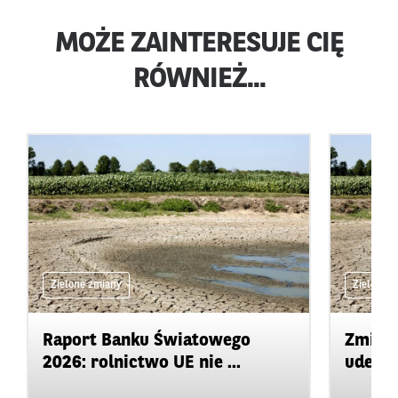
MOŻE ZAINTERESUJE CIĘ
RÓWNIEŻ...
Zielone zmiany
Zielone 
Raport Banku Światowego
Zmiany
2026: rolnictwo UE nie ...
uderza