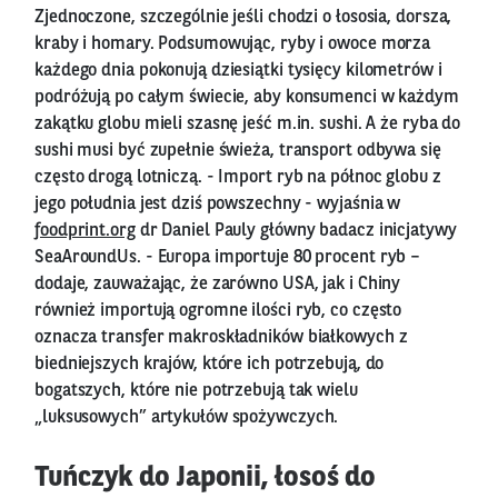
Zjednoczone, szczególnie jeśli chodzi o łososia, dorsza,
kraby i homary. Podsumowując, ryby i owoce morza
każdego dnia pokonują dziesiątki tysięcy kilometrów i
podróżują po całym świecie, aby konsumenci w każdym
zakątku globu mieli szasnę jeść m.in. sushi. A że ryba do
sushi musi być zupełnie świeża, transport odbywa się
często drogą lotniczą. - Import ryb na północ globu z
jego południa jest dziś powszechny - wyjaśnia w
foodprint.org
dr Daniel Pauly główny badacz inicjatywy
SeaAroundUs. - Europa importuje 80 procent ryb –
dodaje, zauważając, że zarówno USA, jak i Chiny
również importują ogromne ilości ryb, co często
oznacza transfer makroskładników białkowych z
biedniejszych krajów, które ich potrzebują, do
bogatszych, które nie potrzebują tak wielu
„luksusowych” artykułów spożywczych.
Tuńczyk do Japonii, łosoś do