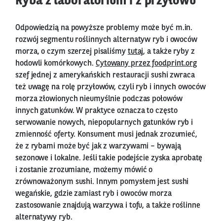
Ryba z laboratorium i z przyłowu
Odpowiedzią na powyższe problemy może być m.in.
rozwój segmentu roślinnych alternatyw ryb i owoców
morza, o czym szerzej pisaliśmy
tutaj
, a także ryby z
hodowli komórkowych.
Cytowany przez foodprint.org
szef jednej z amerykańskich restauracji sushi zwraca
też uwagę na rolę przyłowów, czyli ryb i innych owoców
morza złowionych nieumyślnie podczas połowów
innych gatunków. W praktyce oznacza to często
serwowanie nowych, niepopularnych gatunków ryb i
zmienność oferty. Konsument musi jednak zrozumieć,
że z rybami może być jak z warzywami – bywają
sezonowe i lokalne. Jeśli takie podejście zyska aprobatę
i zostanie zrozumiane, możemy mówić o
zrównoważonym sushi. Innym pomysłem jest sushi
wegańskie, gdzie zamiast ryb i owoców morza
zastosowanie znajdują warzywa i tofu, a także roślinne
alternatywy ryb.