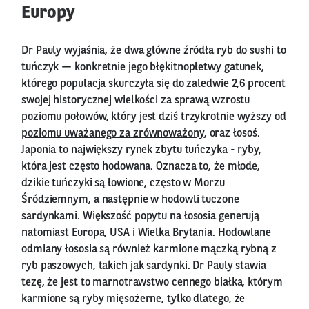
Europy
Dr Pauly wyjaśnia, że dwa główne źródła ryb do sushi to
tuńczyk — konkretnie jego błękitnopłetwy gatunek,
którego populacja skurczyła się do zaledwie 2,6 procent
swojej historycznej wielkości za sprawą wzrostu
poziomu połowów, który
jest dziś trzykrotnie wyższy od
poziomu uważanego za zrównoważony
, oraz łosoś.
Japonia to największy rynek zbytu tuńczyka - ryby,
która jest często hodowana. Oznacza to, że młode,
dzikie tuńczyki są łowione, często w Morzu
Śródziemnym, a następnie w hodowli tuczone
sardynkami. Większość popytu na łososia generują
natomiast Europa, USA i Wielka Brytania. Hodowlane
odmiany łososia są również karmione mączką rybną z
ryb paszowych, takich jak sardynki. Dr Pauly stawia
tezę, że jest to marnotrawstwo cennego białka, którym
karmione są ryby mięsożerne, tylko dlatego, że