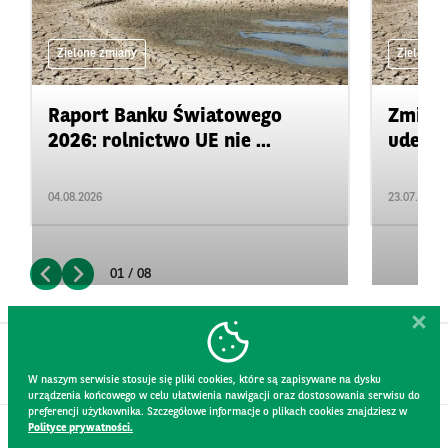
Zielone zmiany
Zielone 
Raport Banku Światowego
Zmiany
2026: rolnictwo UE nie ...
uderza
04.08.2026
23.07.2026
01 / 08
W naszym serwisie stosuje się pliki cookies, które są zapisywane na dysku
urządzenia końcowego w celu ułatwienia nawigacji oraz dostosowania serwisu do
preferencji użytkownika. Szczegółowe informacje o plikach cookies znajdziesz w
Polityce prywatności.
KONTAKT