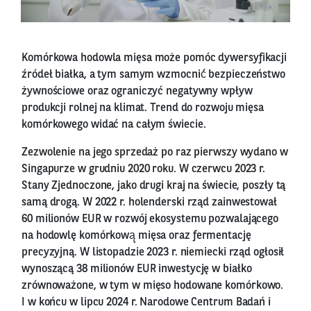
Komórkowa hodowla mięsa może pomóc dywersyfikacji
źródeł białka, a tym samym wzmocnić́ bezpieczeństwo
żywnościowe oraz ograniczyć negatywny wpływ
produkcji rolnej na klimat. Trend do rozwoju mięsa
komórkowego widać na całym świecie.
Zezwolenie na jego sprzedaż po raz pierwszy wydano w
Singapurze w grudniu 2020 roku. W czerwcu 2023 r.
Stany Zjednoczone, jako drugi kraj na świecie, poszły tą
samą drogą. W 2022 r. holenderski rząd zainwestował
60 milionów EUR w rozwój ekosystemu pozwalającego
na hodowlę komórkową̨ mięsa oraz fermentację
precyzyjną. W listopadzie 2023 r. niemiecki rząd ogłosił
wynoszącą 38 milionów EUR inwestycję w białko
zrównoważone, w tym w mięso hodowane komórkowo.
I w końcu w lipcu 2024 r. Narodowe Centrum Badań i