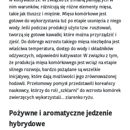
w kultywatorze. W związku ze zmianą panujących w
nim warunków, różnicują się różne elementy mięsa,
takie jak tłuszcz i mięśnie. Mięso komórkowe jest
gotowe do wykorzystania tuż po etapie usunięcia z niego
wody. Jeśli podczas produkcji użyto tzw. rusztowań,
tworzą się gotowe kawałki, które można przyrządzić i
zjeść. Do dobrego wzrostu takiego mięsa niezbędna jest
właściwa temperatura, dostęp do wody i składników
odżywczych, odpowiedni kultywator. W związku z tym,
że produkcja mięsa komórkowego jest wciąż na etapie
silnego rozwoju, bardzo pożądane są wszelkie
inicjatywy, które dają możliwości jego zrównoważonej
hodowli. Przełomowy pomysł przedstawili koreańscy
naukowcy, którzy do roli „szklarni” do wzrostu komórek
zwierzęcych wykorzystali… ziarenko ryżu.
Pożywne i aromatyczne jedzenie
hybrydowe