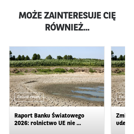
MOŻE ZAINTERESUJE CIĘ
RÓWNIEŻ...
Zielone zmiany
Zielone 
Raport Banku Światowego
Zmiany
2026: rolnictwo UE nie ...
uderza