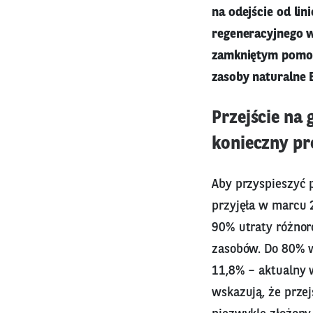
na odejście od li
regeneracyjnego w
zamkniętym pomoż
zasoby naturalne 
Przejście na
konieczny pr
Aby przyspieszyć 
przyjęła w marcu 
90% utraty różnor
zasobów. Do 80% w
11,8% – aktualny 
wskazują, że przej