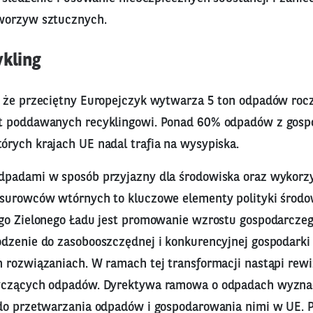
worzyw sztucznych.
ykling
 że przeciętny Europejczyk wytwarza 5 ton odpadów rocz
t poddawanych recyklingowi. Ponad 60% odpadów z gosp
rych krajach UE nadal trafia na wysypiska.
dpadami w sposób przyjazny dla środowiska oraz wykorz
surowców wtórnych to kluczowe elementy polityki środo
go Zielonego Ładu jest promowanie wzrostu gospodarcze
dzenie do zasobooszczędnej i konkurencyjnej gospodarki 
 rozwiązaniach. W ramach tej transformacji nastąpi rewi
yczących odpadów. Dyrektywa ramowa o odpadach wyzn
do przetwarzania odpadów i gospodarowania nimi w UE. 