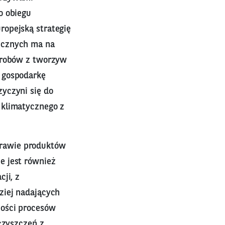
o obiegu
ropejską strategię
ucznych ma na
wyrobów z tworzyw
 gospodarkę
yczyni się do
 klimatycznego z
rawie produktów
e jest również
ji, z
ziej nadających
ności procesów
czyszczeń z