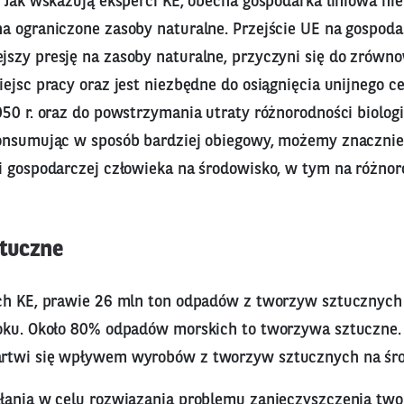
. Jak wskazują eksperci KE, obecna gospodarka liniowa ni
a ograniczone zasoby naturalne. Przejście UE na gospoda
szy presję na zasoby naturalne, przyczyni się do zrów
ejsc pracy oraz jest niezbędne do osiągnięcia unijnego ce
50 r. oraz do powstrzymania utraty różnorodności biologi
onsumując w sposób bardziej obiegowy, możemy znacznie
i gospodarczej człowieka na środowisko, w tym na różno
tuczne
ch KE, prawie 26 mln ton odpadów z tworzyw sztucznych
oku. Około 80% odpadów morskich to tworzywa sztuczne
rtwi się wpływem wyrobów z tworzyw sztucznych na śro
łania w celu rozwiązania problemu zanieczyszczenia tw