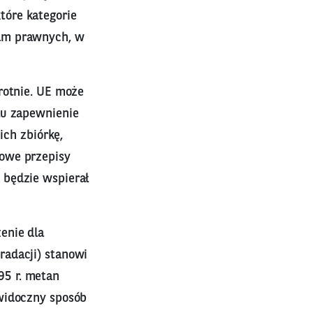
tóre kategorie
ram prawnych, w
rotnie. UE może
lu zapewnienie
ich zbiórkę,
nowe przepisy
 będzie wspierał
enie dla
radacji) stanowi
95 r. metan
 widoczny sposób