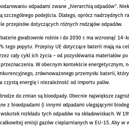
podarowaniu odpadami zwane „hierarchią odpadów”. Niek
szczególnego podejścia. Dlatego, oprócz nadrzędnych 
le przepisów dotyczących różnych rodzajów odpadów.
 baterie gwałtownie rośnie i do 2030 r. ma wzrosnąć 14-k
% tego popytu. Przepisy UE dotyczące baterii mają na ce
przez cały cykl ich życia – od pozyskiwania materiałów po 
ę przeznaczenia. W obecnym kontekście energetycznym, 
nkurencyjnego, zrównoważonego przemysłu baterii, który
a czystą energię i niezależność od importu paliw.
rodze do zmian są bioodpady. Obecnie największe zagroż
ne z bioodpadami (i innymi odpadami ulegającymi biodeg
wskutek rozkładu tych odpadów na składowiskach. W 19
 całkowitej emisji gazów cieplarnianych w EU-15. Aby w