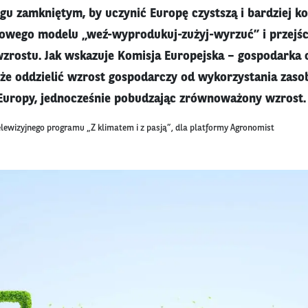
gu zamkniętym, by uczynić Europę czystszą i bardziej k
niowego modelu „weź-wyprodukuj-zużyj-wyrzuć” i przejś
zrostu. Jak wskazuje Komisja Europejska – gospodarka 
e oddzielić wzrost gospodarczy od wykorzystania zaso
Europy, jednocześnie pobudzając zrównoważony wzrost.
elewizyjnego programu „Z klimatem i z pasją”, dla platformy Agronomist