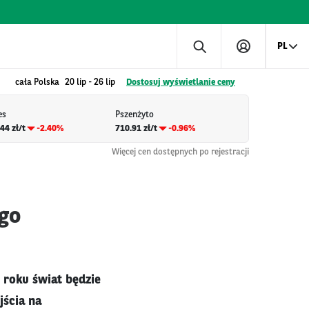
PL
cała Polska
20 lip
-
26 lip
Dostosuj wyświetlanie ceny
es
Pszenżyto
44 zł/t
-2.40%
710.91 zł/t
-0.96%
Więcej cen dostępnych po rejestracji
go
 roku świat będzie
jścia na