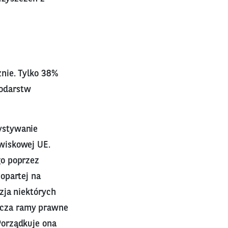
nie. Tylko 38%
odarstw
ystywanie
wiskowej UE.
go poprzez
opartej na
zja niektórych
acza ramy prawne
Porządkuje ona