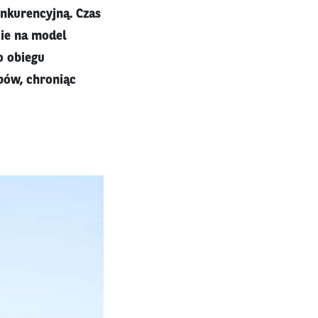
onkurencyjną. Czas
cie na model
o obiegu
bów, chroniąc