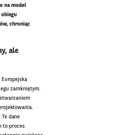
ie na model
 obiegu
ów, chroniąc
y, ale
 Europejska
biegu zamkniętym.
zetwarzaniem
projektowania.
 Te dane
m to proces