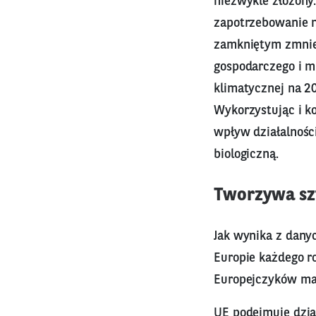
niezwykle złożony
zapotrzebowanie n
zamkniętym zmniej
gospodarczego i mi
klimatycznej na 20
Wykorzystując i k
wpływ działalnośc
biologiczną.
Tworzywa sz
Jak wynika z dany
Europie każdego r
Europejczyków ma
UE podejmuje dzia