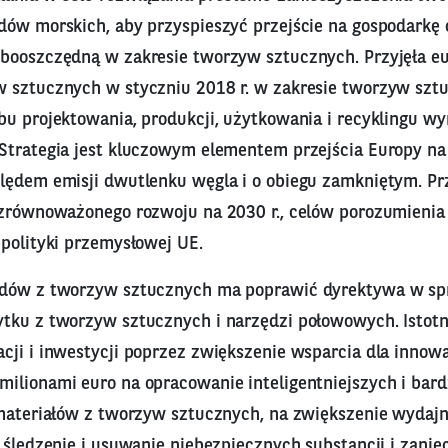
dów morskich, aby przyspieszyć przejście na gospodarkę 
booszczędną w zakresie tworzyw sztucznych. Przyjęła eu
 sztucznych w styczniu 2018 r. w zakresie tworzyw szt
bu projektowania, produkcji, użytkowania i recyklingu 
Strategia jest kluczowym elementem przejścia Europy na
lędem emisji dwutlenku węgla i o obiegu zamkniętym. Prz
 zrównoważonego rozwoju na 2030 r., celów porozumienia
 polityki przemysłowej UE.
adów z tworzyw sztucznych ma poprawić dyrektywa w sp
tku z tworzyw sztucznych i narzędzi połowowych. Istotn
ji i inwestycji poprzez zwiększenie wsparcia dla innowac
ilionami euro na opracowanie inteligentniejszych i bard
 materiałów z tworzyw sztucznych, na zwiększenie wydaj
 śledzenie i usuwanie niebezpiecznych substancji i zanie