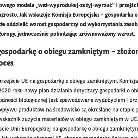
niowego modelu „weź-wyprodukuj-zużyj-wyrzuć” i przejśc
zrostu. Jak wskazuje Komisja Europejska – gospodarka o
e oddzielić wzrost gospodarczy od wykorzystania zasob
Europy, jednocześnie pobudzając zrównoważony wzrost.
 gospodarkę o obiegu zamkniętym – złożon
oces
przejście UE na gospodarkę o obiegu zamkniętym, Komisja
2020 roku nowy plan działania dotyczący gospodarki o o
odności biologicznej jest spowodowane wydobyciem i pr
pływu produktów na środowisko są określane na etapie 
wskaźnik zużycia materiałów w obiegu zamkniętym w UE.
ście Unii Europejskiej na gospodarkę o obiegu zamknięty