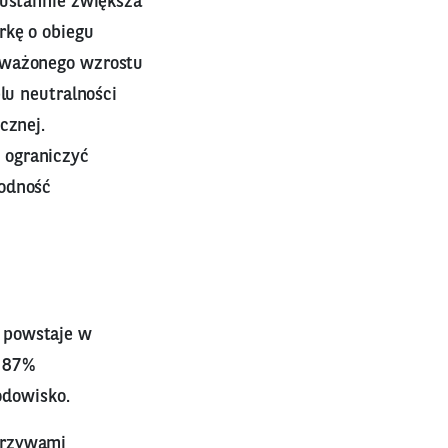
eustannie zwiększa
rkę o obiegu
noważonego wzrostu
lu neutralności
cznej.
 ograniczyć
rodność
 powstaje w
. 87%
dowisko.
orzywami