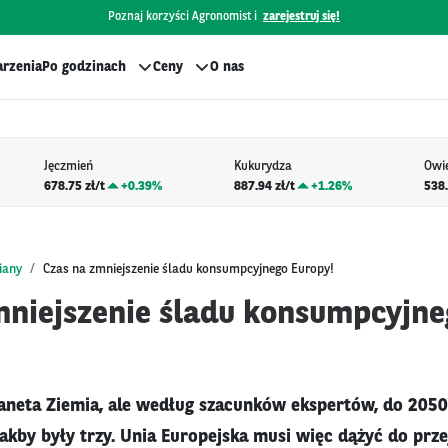
Poznaj korzyści Agronomist i
zarejestruj się!
rzenia
Po godzinach
Ceny
O nas
Jęczmień
Kukurydza
Owi
678.75 zł/t
+
0.39%
887.94 zł/t
+
1.26%
538.
iany
Czas na zmniejszenie śladu konsumpcyjnego Europy!
mniejszenie śladu konsumpcyjne
planeta Ziemia, ale według szacunków ekspertów, do 2050
akby były trzy. Unia Europejska musi więc dążyć do prze