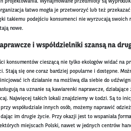
ch projektowania. Wynajmowane przedmioty są wyproduk
rganizacja łatwo mogła je przetworzyć lub też przekazać i
ęki takiemu podejściu konsumenci nie wyrzucają swoich r
stają nowe.
aprawcze i współdzielniki szansą na drug
i konsumentów cieszącą nie tylko ekologów widać na pr
ci. Stają się one coraz bardziej popularne i dostępne. Moż
inicjować ich działanie na możliwą dla siebie do udźwigni
asługują na uznanie są kawiarenki naprawcze, działające 
aj. Najwięcej takich lokali znajdziemy w Łodzi. Są to inic
przy współudziale innych osób, możemy naprawić odzież
dając im drugie życie. Przy okazji jest to wspaniała forma
iektórych miejscach Polski, nawet w jednych centrów ha