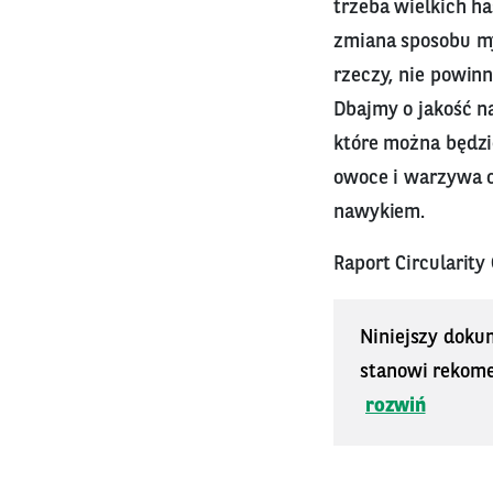
trzeba wielkich ha
zmiana sposobu my
rzeczy, nie powin
Dbajmy o jakość na
które można będzi
owoce i warzywa o
nawykiem.
Raport Circularity
Niniejszy doku
stanowi rekomen
rozwiń