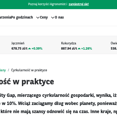
Poznaj korzyści Agronomist i
zarejestruj się!
rzenia
Po godzinach
Ceny
O nas
Jęczmień
Kukurydza
Owi
678.75 zł/t
+
0.39%
887.94 zł/t
+
1.26%
538.
iany
Cyrkularność w praktyce
ość w praktyce
ity Gap, mierzącego cyrkularność gospodarki, wynika, iż 
e w 10%. Wciąż zaciągamy dług wobec planety, poniewa
 które nie mają szansy odnowić się na czas. Inne kraje, n