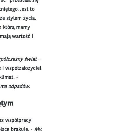
uć" przestała się
iętego. Jest to
ze stylem życia.
 z którą mamy
mają wartość i
półczesny świat
–
s i współzałożyciel
klimat. -
ie ma odpadów
.
ętym
ez współpracy
lsce brakuje. -
My,