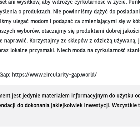
seł ani wysiłków, aby wdrożyć cyrkularność w życie. Pun
ślenia o produktach. Nie powinniśmy dążyć do posiadania
niśmy ulegać modom i podążać za zmieniającymi się w kół
szych wyborów, otaczajmy się produktami dobrej jakości, 
e naprawić. Korzystajmy ze sklepów z odzieżą używaną,
raz lokalne przysmaki. Niech moda na cyrkularność stani
 Gap:
https://www.circularity-gap.world/
ment jest jedynie materiałem informacyjnym do użytku od
dacji do dokonania jakiejkolwiek inwestycji. Wszystkie tr