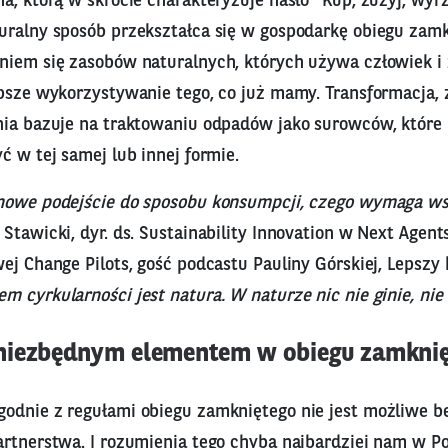
a, którą w skrócie charakteryzuje hasło "Kup, zużyj, wyrz
uralny sposób przekształca się w gospodarkę obiegu zamkn
niem się zasobów naturalnych, których używa człowiek i 
epsze wykorzystywanie tego, co już mamy. Transformacja,
nia bazuje na traktowaniu odpadów jako surowców, które 
ć w tej samej lub innej formie.
 nowe podejście do sposobu konsumpcji, czego wymaga ws
Stawicki, dyr. ds. Sustainability Innovation w Next Agent
ej Change Pilots, gość podcastu Pauliny Górskiej, Lepszy 
m cyrkularności jest natura. W naturze nic nie ginie, n
niezbędnym elementem w obiegu zamkni
odnie z regułami obiegu zamkniętego nie jest możliwe b
artnerstwa. I rozumienia tego chyba najbardziej nam w Po