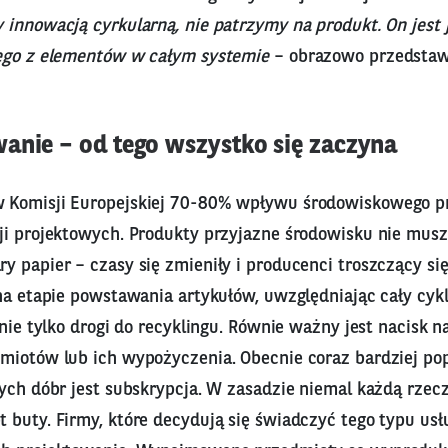
 innowacją cyrkularną, nie patrzymy na produkt. On jest 
ego z elementów w całym systemie
– obrazowo przedstawi
anie – od tego wszystko się zaczyna
 Komisji Europejskiej 70-80% wpływu środowiskowego p
ji projektowych. Produkty przyjazne środowisku nie musz
 papier – czasy się zmieniły i producenci troszczący się
na etapie powstawania artykułów, uwzględniając cały cykl
 nie tylko drogi do recyklingu. Równie ważny jest nacisk 
miotów lub ich wypożyczenia. Obecnie coraz bardziej po
nych dóbr jest subskrypcja. W zasadzie niemal każdą rzec
 buty. Firmy, które decydują się świadczyć tego typu usł