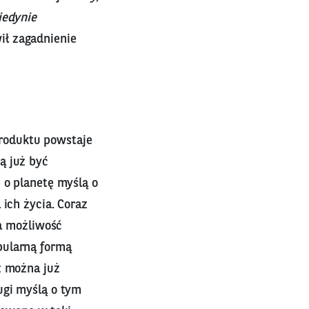
jedynie
ł zagadnienie
roduktu powstaje
ą już być
 o planetę myślą o
 ich życia. Coraz
na możliwość
pularną formą
z można już
ugi myślą o tym