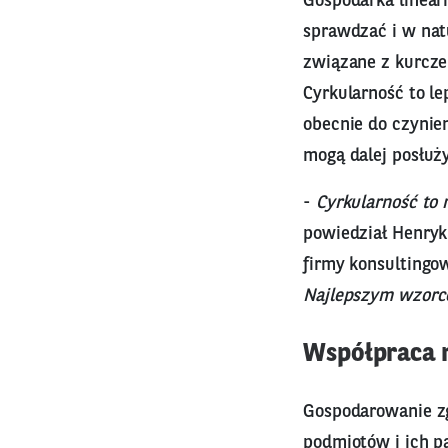
Gospodarka linearn
sprawdzać i w nat
związane z kurcze
Cyrkularność to l
obecnie do czynie
mogą dalej posłuży
-
Cyrkularność to
powiedział Henryk 
firmy konsultingow
Najlepszym wzorce
Współpraca 
Gospodarowanie zg
podmiotów i ich p