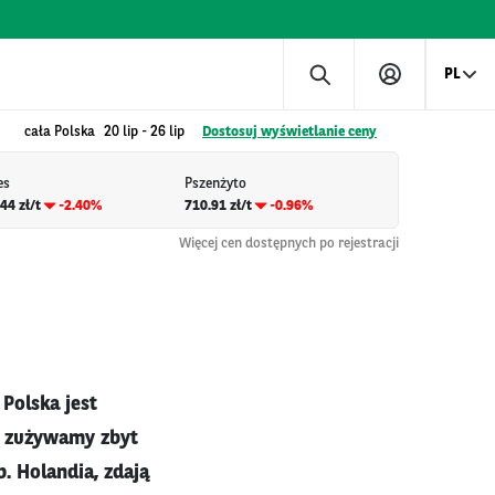
PL
cała Polska
20 lip
-
26 lip
Dostosuj wyświetlanie ceny
es
Pszenżyto
44 zł/t
-2.40%
710.91 zł/t
-0.96%
Więcej cen dostępnych po rejestracji
Polska jest
ż zużywamy zbyt
p. Holandia, zdają