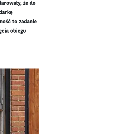
larowały, że do
darkę
ność to zadanie
ęcia obiegu