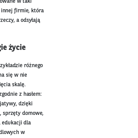
owane w taki
nnej firmie, która
zeczy, a odsyłają
ie życie
zykładzie różnego
na się w nie
ęcia skalę.
zgodnie z hasłem:
jatywy, dzięki
, sprzęty domowe,
 edukacji dla
ndlowych w