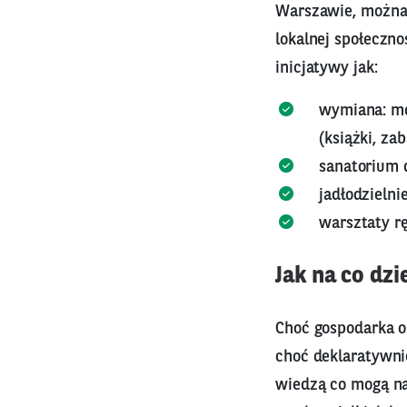
Warszawie, można 
lokalnej społeczno
inicjatywy jak:
wymiana: mo
(książki, za
sanatorium d
jadłodzielni
warsztaty rę
Jak na co dz
Choć gospodarka o
choć deklaratywni
wiedzą co mogą na