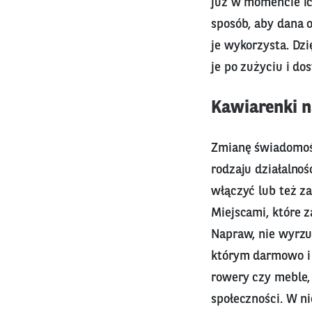
już w momencie i
sposób, aby dana o
je wykorzysta. Dzi
je po zużyciu i do
Kawiarenki n
Zmianę świadomośc
rodzaju działalnoś
włączyć lub też za
Miejscami, które z
Napraw, nie wyrzuc
którym darmowo i 
rowery czy meble, 
społeczności. W n