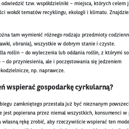
odwiedzić tzw. współdzielniki – miejsca, których celem j
ści wokół tematów recyklingu, ekologii i klimatu. Znajdzi
żna tam wymienić różnego rodzaju przedmioty codzienn
bawki, ubrania), wszystkie w dobrym stanie i czyste.
la roślin – do wyleczenia lub oddania roślin, z którymi s
e – do przyniesienia, ale i poczęstowania się jedzeniem
kodzielnicze, np. naprawcze.
ień wspierać gospodarkę cyrkularną?
biegu zamkniętego przestała już być nieznanym powszec
e jest popierana przez niemal wszystkich, konsumenci w 
 własną rękę zrobić, aby rzeczywiście wspierać ten mod