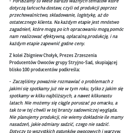
-
Poruszamy tu wiele bardzo ważnych tematów które
dotyczą łańcucha dostaw, czyli od produkcji poprzez
przechowalnictwo, składowanie, logistykę, aż do
ostatecznego klienta. Na każdym etapie jest mnóstwo
zagadnień, które mogą po ich opracowaniu mogą pomóc
nam realizować efektywną, opłacalną produkcję, i na
każdym etapie zapewnić godne ceny.
Z kolei Zbigniew Chołyk, Prezes Zrzeszenia
Producentów Owoców grupy Stryjno-Sad, skupiającej
blisko 100 producentów podkreśla:
-
Zaczęliśmy poważnie rozmawiać o problemach z
jakimi się spotkamy już nie w tym roku, tylko z jakim się
spotkamy w kilku najbliższych, a nawet kilkunastu
latach. Nie możemy się ciągle poruszać po omacku, a
tak to w tej chwili w tej branży sadowniczej wygląda.
Nie planujemy produkcji, nie wiemy dokładnie ile mamy
nasadzeń, jakie odmiany sadzić, czego nie sadzić.
Dotyczy to wszystkich gatunków owocowych i warzyw.