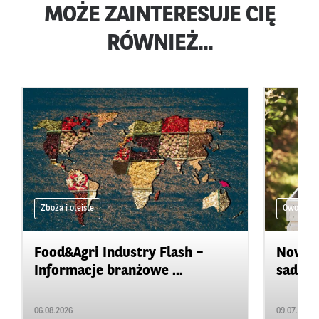
MOŻE ZAINTERESUJE CIĘ
RÓWNIEŻ...
Zboża i oleiste
Owoce
Food&Agri Industry Flash –
Nowa t
Informacje branżowe ...
sadów 
06.08.2026
09.07.2026