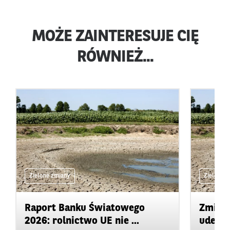
MOŻE ZAINTERESUJE CIĘ
RÓWNIEŻ...
Zielone zmiany
Zielone 
Raport Banku Światowego
Zmiany
2026: rolnictwo UE nie ...
uderza