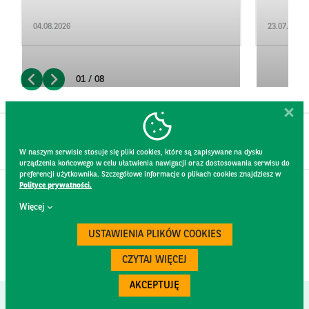
04.08.2026
23.07.2026
01 / 08
W naszym serwisie stosuje się pliki cookies, które są zapisywane na dysku
urządzenia końcowego w celu ułatwienia nawigacji oraz dostosowania serwisu do
preferencji użytkownika. Szczegółowe informacje o plikach cookies znajdziesz w
Polityce prywatności.
KONTAKT
Więcej
REGULAMIN STRONY
POLITYKA PRYWATNOŚCI
USTAWIENIA PLIKÓW COOKIES
RODO
BEZPIECZEŃSTWO
CZYTAJ WIĘCEJ
AKCEPTUJĘ
Created by
300.codes