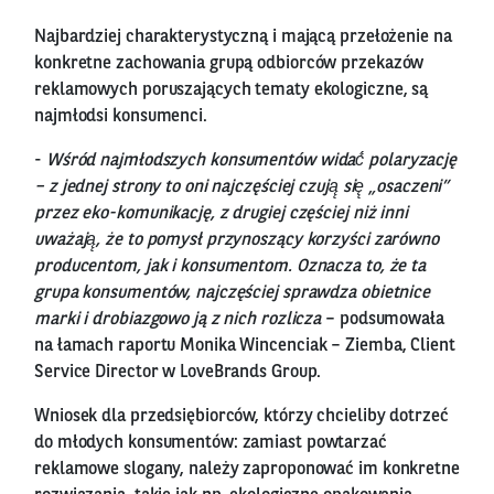
Najbardziej charakterystyczną i mającą przełożenie na
konkretne zachowania grupą odbiorców przekazów
reklamowych poruszających tematy ekologiczne, są
najmłodsi konsumenci.
-
Wśród najmłodszych konsumentów widać́ polaryzację
– z jednej strony to oni najczęściej czują̨ się̨ „osaczeni”
przez eko-komunikację, z drugiej częściej niż inni
uważają̨, że to pomysł przynoszący korzyści zarówno
producentom, jak i konsumentom. Oznacza to, że ta
grupa konsumentów, najczęściej sprawdza obietnice
marki i drobiazgowo ją z nich rozlicza
– podsumowała
na łamach raportu Monika Wincenciak – Ziemba, Client
Service Director w LoveBrands Group.
Wniosek dla przedsiębiorców, którzy chcieliby dotrzeć
do młodych konsumentów: zamiast powtarzać
reklamowe slogany, należy zaproponować im konkretne