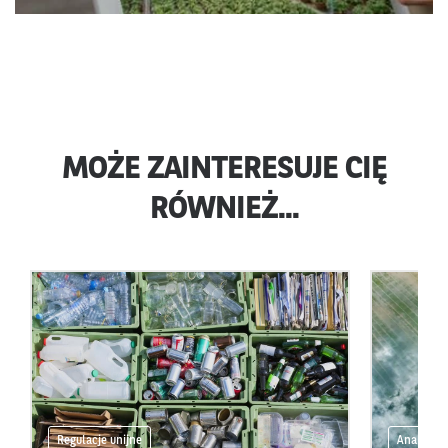
MOŻE ZAINTERESUJE CIĘ
RÓWNIEŻ...
Regulacje unijne
Analizy 