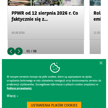
PPWR od 12 sierpnia 2026 r. Co
Rolnic
faktycznie się z...
emisje 
06.08.2026
11.05.2026
01 / 08
W naszym serwisie stosuje się pliki cookies, które są zapisywane na dysku
urządzenia końcowego w celu ułatwienia nawigacji oraz dostosowania serwisu do
preferencji użytkownika. Szczegółowe informacje o plikach cookies znajdziesz w
Polityce prywatności.
KONTAKT
Więcej
REGULAMIN STRONY
POLITYKA PRYWATNOŚCI
USTAWIENIA PLIKÓW COOKIES