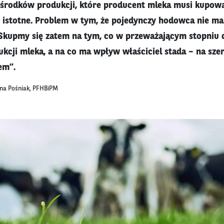
 środków produkcji, które producent mleka musi kupowa
 istotne. Problem w tym, że pojedynczy hodowca nie ma
Skupmy się zatem na tym, co w przeważającym stopniu 
ukcji mleka, a na co ma wpływ właściciel stada – na s
em”.
nna Pośniak, PFHBiPM