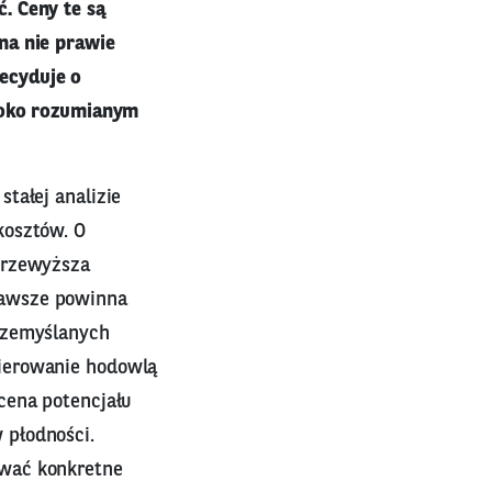
. Ceny te są
na nie prawie
ecyduje o
eroko rozumianym
tałej analizie
kosztów. O
przewyższa
zawsze powinna
rzemyślanych
ierowanie hodowlą
cena potencjału
 płodności.
ować konkretne