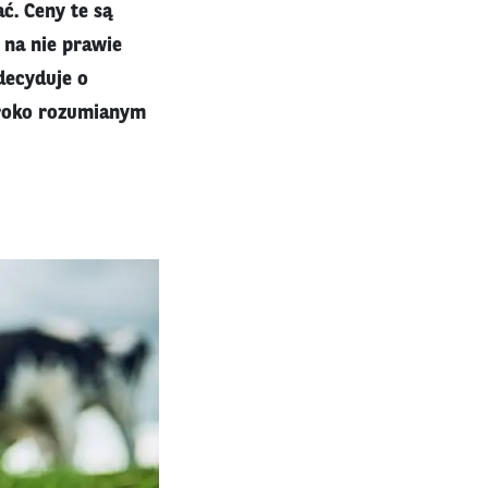
ć. Ceny te są
 na nie prawie
decyduje o
zeroko rozumianym