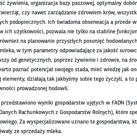
ść żywienia, organizacja bazy paszowej, optymalny dobór 
 zwierząt, czy nawet zarządzanie zdrowiem krów, wszystko
tych podopiecznych. Ich świadoma obserwacja a przede 
 ich użytkowości, pozwala nie tylko na stabilne funkcjo
 również na planowanie przyszłych posunięć hodowlanych,
 mleka, w tym parametry odpowiadające za jakość surowca
szy od genetycznych, poprzez żywienie i zdrowie, na ś
arto poznać potencjał swojego stada, mieć wiedzę jak on
lementy, działają tak jakbyśmy sobie tego życzyli, a to 
wności prowadzonej hodowli.
i przedstawiono wyniki gospodarstw ujętych w FADN (Syst
anych Rachunkowych z Gospodarstw Rolnych), które spec
rowiego. Za wyspecjalizowane uznano te gospodarstwa, k
wały ze sprzedaży mleka.