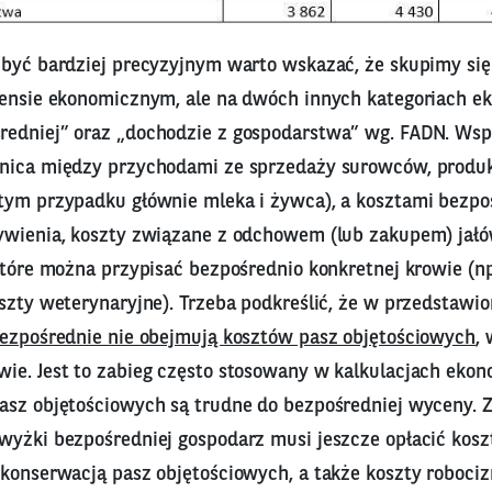
 być bardziej precyzyjnym warto wskazać, że skupimy się
sensie ekonomicznym, ale na dwóch innych kategoriach e
redniej” oraz „dochodzie z gospodarstwa” wg. FADN. Ws
żnica między przychodami ze sprzedaży surowców, prod
tym przypadku głównie mleka i żywca), a kosztami bezpo
ywienia, koszty związane z odchowem (lub zakupem) ja
które można przypisać bezpośrednio konkretnej krowie (np
szty weterynaryjne). Trzeba podkreślić, że w przedstawi
bezpośrednie nie obejmują kosztów pasz objętościowych
,
ie. Jest to zabieg często stosowany w kalkulacjach eko
asz objętościowych są trudne do bezpośredniej wyceny. Z
wyżki bezpośredniej gospodarz musi jeszcze opłacić kosz
 konserwacją pasz objętościowych, a także koszty robociz