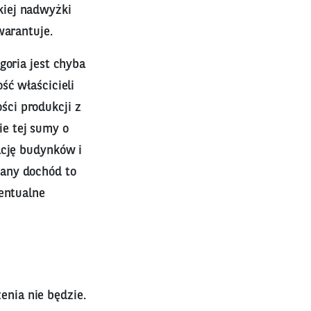
kiej nadwyżki
warantuje.
goria jest chyba
ść właścicieli
ci produkcji z
e tej sumy o
ację budynków i
iany dochód to
wentualne
nia nie będzie.