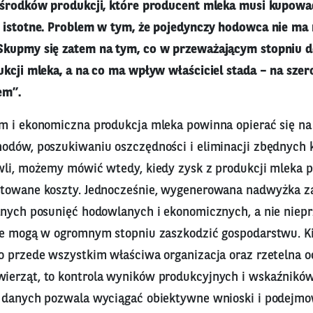
 środków produkcji, które producent mleka musi kupować
 istotne. Problem w tym, że pojedynczy hodowca nie ma 
Skupmy się zatem na tym, co w przeważającym stopniu d
ukcji mleka, a na co ma wpływ właściciel stada – na sz
em”.
m i ekonomiczna produkcja mleka powinna opierać się na s
odów, poszukiwaniu oszczędności i eliminacji zbędnych 
wli, możemy mówić wtedy, kiedy zysk z produkcji mleka 
stowane koszty. Jednocześnie, wygenerowana nadwyżka 
lnych posunięć hodowlanych i ekonomicznych, a nie niep
re mogą w ogromnym stopniu zaszkodzić gospodarstwu. K
o przede wszystkim właściwa organizacja oraz rzetelna o
erząt, to kontrola wyników produkcyjnych i wskaźników
 danych pozwala wyciągać obiektywne wnioski i podejm