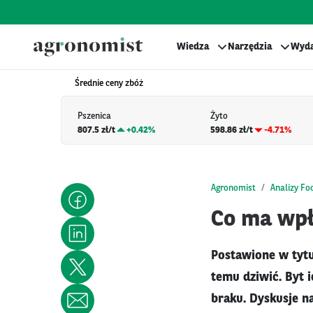
Wiedza
Narzędzia
Wyda
Średnie ceny zbóż
Pszenica
Żyto
807.5 zł/t
+
0.42%
598.86 zł/t
-4.71%
Agronomist
Analizy Fo
Co ma wpł
Postawione w tytu
temu dziwić. Byt i
braku. Dyskusje na