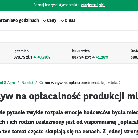
Poznaj korzyści Agronomist i
zarejestruj się!
rzenia
Po godzinach
Ceny
O nas
Jęczmień
Kukurydza
Owi
678.75 zł/t
+
0.39%
887.94 zł/t
+
1.26%
538.
od & Agro
Nabiał
Co ma wpływ na opłacalność produkcji mleka ?
yw na opłacalność produkcji ml
le pytanie zwykle rozpala emocje hodowców bydła mlec
ch i ich rodzin uzależniony jest od wspomnianej „opłacaln
 ten temat często skupiają się na cenach. Z jednej stron