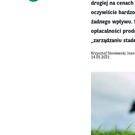
drugiej na cenach
oczywiście bardzo
żadnego wpływu. 
opłacalności prod
„zarządzaniu stad
Krzysztof Słoniewski, Joa
14.05.2021