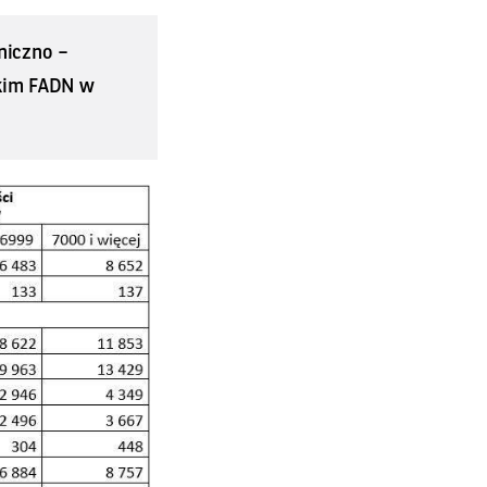
niczno –
skim FADN w