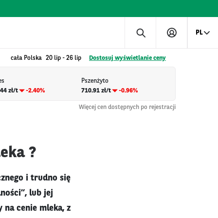
PL
cała Polska
20 lip
-
26 lip
Dostosuj wyświetlanie ceny
es
Pszenżyto
44 zł/t
-2.40%
710.91 zł/t
-0.96%
Więcej cen dostępnych po rejestracji
eka ?
znego i trudno się
ości”, lub jej
y na cenie mleka, z