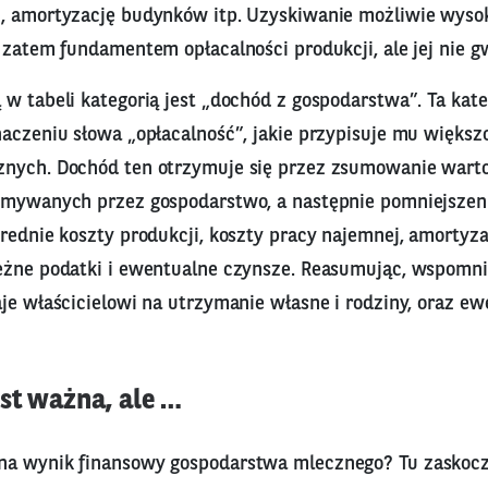
, amortyzację budynków itp. Uzyskiwanie możliwie wyso
 zatem fundamentem opłacalności produkcji, ale jej nie g
w tabeli kategorią jest „dochód z gospodarstwa”. Ta kate
aczeniu słowa „opłacalność”, jakie przypisuje mu większo
nych. Dochód ten otrzymuje się przez zsumowanie wartoś
ymywanych przez gospodarstwo, a następnie pomniejszeni
średnie koszty produkcji, koszty pracy najemnej, amortyz
eżne podatki i ewentualne czynsze. Reasumując, wspomn
je właścicielowi na utrzymanie własne i rodziny, oraz e
st ważna, ale …
a wynik finansowy gospodarstwa mlecznego? Tu zaskocze