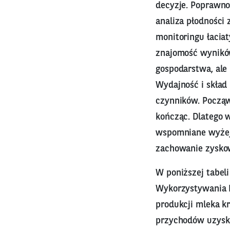
decyzje. Poprawno
analiza płodności
monitoringu łacia
znajomość wyników
gospodarstwa, ale
Wydajność i skład
czynników. Począw
kończąc. Dlatego w
wspomniane wyżej e
zachowanie zysko
W poniższej tabel
Wykorzystywania D
produkcji mleka k
przychodów uzyski