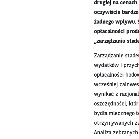
drugiej na cenach
oczywiście bardzo
żadnego wpływu. 
opłacalności prod
„zarządzaniu stad
Zarządzanie stade
wydatków i przych
opłacalności hodo
wcześniej zainwe
wynikać z racjona
oszczędności, któ
bydła mlecznego t
utrzymywanych zwi
Analiza zebranych