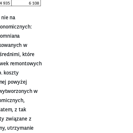
 nie na
konomicznych:
pomniana
ukowanych w
średnimi, które
łówek remontowych
. koszty
onej powyżej
 wytworzonych w
nomicznych,
atem, z tak
ty związane z
ny, utrzymanie